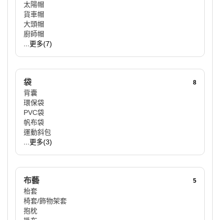
太陽帽
貨車帽
大頭帽
廚師帽
...更多(7)
袋
8
背囊
環保袋
PVC袋
帆布袋
運動斜包
...更多(3)
布藝
5
枱套
椅套/飾物架套
抱枕