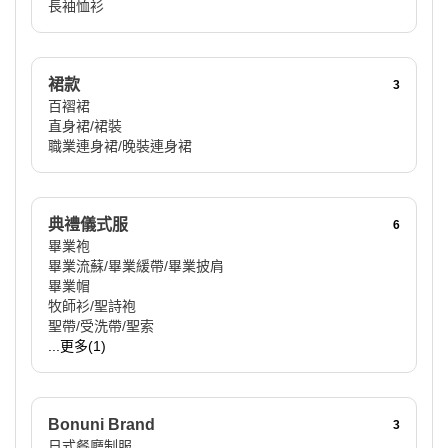
長袖恤衫
裙款
3
百褶裙
直身裙/裙裝
職業連身裙/晚裝連身裙
典禮儀式服
6
畢業袍
畢業流蘇/畢業緩帶/畢業披肩
畢業帽
牧師衫/聖詩袍
聖帶/受洗帶/聖索
...更多(1)
Bonuni Brand
3
日式餐廳制服