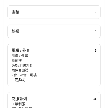
圍裙
0
斜褲
0
風褸 / 外套
9
風褸 / 外套
棒球褸
夾棉/羽絨外套
兩件套風褸
2合一/3合一風褸
...更多(4)
制服系列
11
工業制服