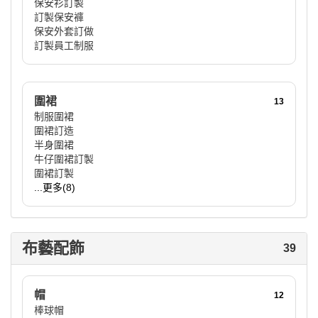
保安衫訂製
訂製保安褲
保安外套訂做
訂製員工制服
圍裙
13
制服圍裙
圍裙訂造
半身圍裙
牛仔圍裙訂製
圍裙訂製
...更多(8)
布藝配飾
39
帽
12
棒球帽