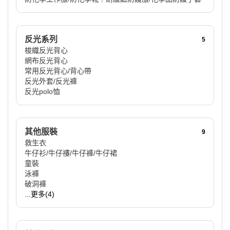
反光系列
5
梭織反光背心
網布反光背心
常用反光背心/背心帶
反光外套/反光褲
反光polo恤
其他服裝
9
救生衣
牛仔衫/牛仔褸/牛仔褲/牛仔裙
童裝
泳褲
破洞褲
...更多(4)