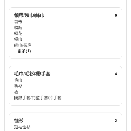
領帶/領巾/絲巾
6
領帶
領結
領花
領巾
絲巾/披肩
...更多(1)
毛巾/毛衫/襪/手套
4
毛巾
毛衫
襪
隔熱手套/門童手套/冷手套
恤衫
2
短袖恤衫