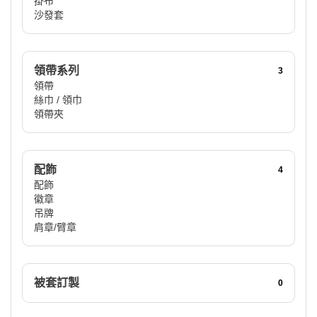
掛布
沙發套
領帶系列
3
領帶
絲巾 / 領巾
領帶夾
配飾
4
配飾
徽章
吊牌
肩章/臂章
被套訂製
0