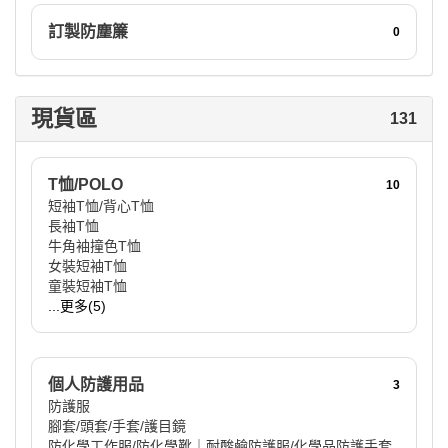
訂製防塵簾
0
現貨區
131
T恤/POLO
10
短袖T恤/背心T恤
長袖T恤
牛角袖撞色T恤
女裝短袖T恤
童裝短袖T恤
...更多(5)
個人防護用品
3
防護服
腳套/頭套/手套/護目鏡
防化學工作服/防化學靴｜耐酸鹼防護服/化學品防護手套