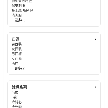
廚師餐飲制服
保安制服
護士/診所制服
清潔服
...更多(6)
西裝
7
男西裝
女西裝
男西褲
女西褲
西裙
...更多(2)
針織系列
9
毛巾
毛衫
冷背心
冷外套