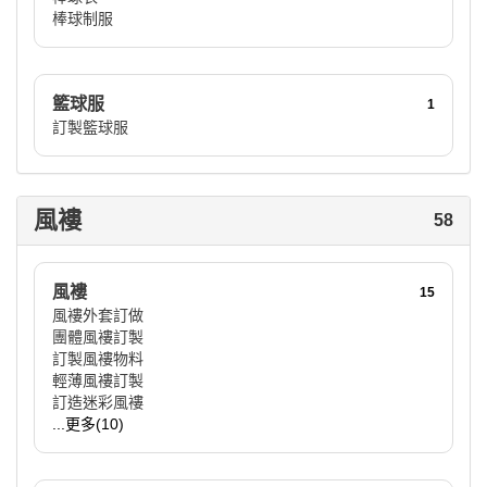
棒球制服
籃球服
1
訂製籃球服
風褸
58
風褸
15
風褸外套訂做
團體風褸訂製
訂製風褸物料
輕薄風褸訂製
訂造迷彩風褸
...更多(10)