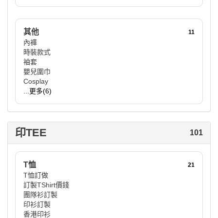
其他
11
內褲
時裝款式
袖套
嬰兒圍巾
Cosplay
...更多(6)
印TEE
101
T恤
21
T恤訂做
訂製TShirt價錢
團隊衫訂製
印衫訂製
香港印衫