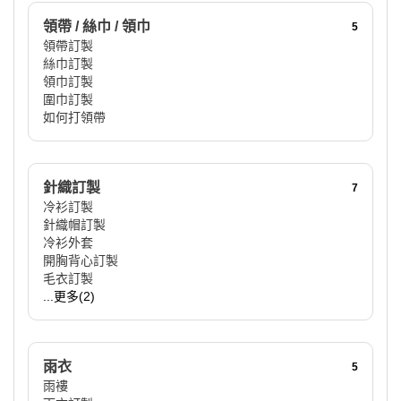
領帶 / 絲巾 / 領巾
5
領帶訂製
絲巾訂製
領巾訂製
圍巾訂製
如何打領帶
針織訂製
7
冷衫訂製
針織帽訂製
冷衫外套
開胸背心訂製
毛衣訂製
...更多(2)
雨衣
5
雨褸