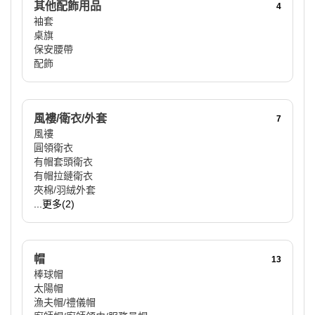
其他配飾用品
4
袖套
桌旗
保安腰帶
配飾
風褸/衛衣/外套
7
風褸
圓領衛衣
有帽套頭衛衣
有帽拉鏈衛衣
夾棉/羽絨外套
...更多(2)
帽
13
棒球帽
太陽帽
漁夫帽/禮儀帽