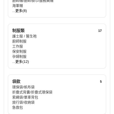
廚師帽/廚師領巾/服務員帽
海軍帽
...更多(8)
制服類
17
護士服 / 醫生袍
廚師制服
工作服
保安制服
孕婦制服
...更多(12)
袋款
5
環保袋/帆布袋
折疊式背囊/折疊式環保袋
索繩袋/單車背包
旅行袋/收納袋
急救包