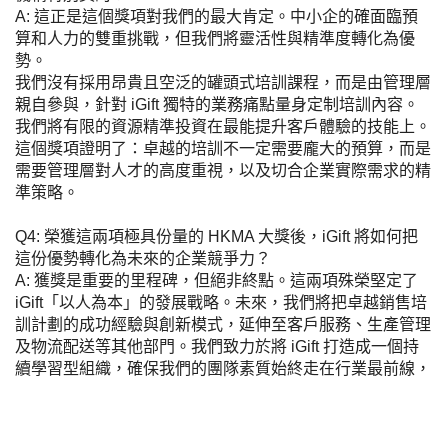
A: 這正是這個獎項對我們的最大肯定。中小企的確面臨預
算和人力的雙重挑戰，但我們將靈活性與精準度轉化為優
勢。
我們沒有採用昂貴且空泛的罐頭式培訓課程，而是由管理層
親自參與，針對 iGift 獨特的業務痛點量身定制培訓內容。
我們將有限的資源精準投資在最能提升客戶體驗的技能上。
這個獎項證明了：卓越的培訓不一定需要龐大的預算，而是
需要管理層對人才的高度重視，以及切合企業實際需求的精
準策略。
Q4: 榮獲這兩項極具份量的 HKMA 大獎後，iGift 將如何把
這份優勢轉化為未來的企業競爭力？
A: 獲獎是重要的里程碑，但絕非終點。這兩項殊榮堅定了
iGift「以人為本」的發展戰略。未來，我們將把卓越銷售培
訓計劃的成功經驗與創新模式，延伸至客戶服務、生產管理
及物流配送等其他部門。我們致力於將 iGift 打造成一個持
續學習型組織，確保我們的團隊素質始終走在行業最前線，
以最頂尖的人才，為客戶創造無可取代的價值。
服務條款
私人政策
客戶
網站導航
博客
布料總匯
設計選擇
客戶包括
常見問題
訂購指引
常用布料
輔料包裝
圖樣印制
設計站
設計選擇