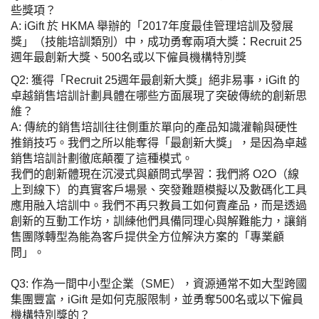
些獎項？
A: iGift 於 HKMA 舉辦的「2017年度最佳管理培訓及發展
獎」（技能培訓類別）中，成功勇奪兩項大獎：Recruit 25
週年最創新大獎、500名或以下僱員機構特別獎
Q2: 獲得「Recruit 25週年最創新大獎」絕非易事，iGift 的
卓越銷售培訓計劃具體在哪些方面展現了突破傳統的創新思
維？
A: 傳統的銷售培訓往往側重於單向的產品知識灌輸與硬性
推銷技巧。我們之所以能奪得「最創新大獎」，是因為卓越
銷售培訓計劃徹底顛覆了這種模式。
我們的創新體現在沉浸式與顧問式學習：我們將 O2O（線
上到線下）的真實客戶場景、突發難題模擬以及數碼化工具
應用融入培訓中。我們不再只教員工如何賣產品，而是透過
創新的互動工作坊，訓練他們具備同理心與解難能力，讓銷
售團隊轉型為能為客戶提供全方位解決方案的「專業顧
問」。
Q3: 作為一間中小型企業（SME），資源通常不如大型跨國
集團豐富，iGift 是如何克服限制，並勇奪500名或以下僱員
機構特別獎的？