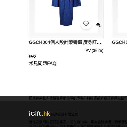
GGCH004個人設計榮譽繩 度身訂造榮譽繩 供應榮譽繩 榮譽繩製衣廠
PV:(3625)
FAQ
常見問題FAQ
可以選擇哪些顏色和材質？
大多數訂製榮譽繩廠商提供多種顏色和材質選擇
擇。
服務條款
私人政策
客戶
網站導航
博客
布料總匯
設計選擇
客戶包括
訂製榮譽繩是否可以添加個人化設計？
iGift
.hk
是的，大多數廠商都提供個人化設計服務。你可
軒龍實業有限公司
不同的設計需求。
香港及澳門制服訂造專家，成立逾18年，專為金融機構、物業管
公司、政府機構及大型企業提供度身訂造制服設計及生產服務。