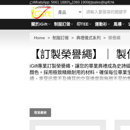
WhatsApp: 5661 1880
2360 1900
sales@igift.hk
關於iGift
制服訂做
印TEE
運動衫
風褸
Home
制服訂做
典禮儀式系列
榮譽繩
【訂製榮譽繩】｜ 製
iGift專業訂製榮譽繩，讓您的畢業典禮成為
顏色。採用極致精緻耐用的材料，確保每位畢業生在
繩，享受迅雷不及掩耳的交貨速度與無微不至的售
MOQ: 10件起 ； 價格：HKD20 / 起, 視乎數量
現貨繩索