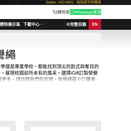
澳門分公司: 00853-28410350
Sedex · ISO 9001 · 政府認可供應商
購物車
Whatsapp查詢
模特展示區
下載中心
完整目錄
EN
譽繩
、中學還是專業學校，都能找到頂尖的款式與奪目的
展現校園前所未有的風采。選擇iGift訂製榮譽
更多，請訪問我們的官網。榮譽繩最少訂購量 -