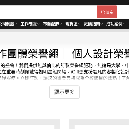
搜索
公司制服
工作制服
布藝配飾
現貨區
尺碼指南
成功案例
作團體榮譽繩｜ 個人設計榮
史詩級的盛會！我們提供無與倫比的訂製榮譽繩服務，無論是大學
重要時刻佩戴得如明星般閃耀。iGift更支援超凡的客製化設計，
後服務。立即訂製，讓您的畢業典禮成為全校矚目的焦點！了解
而定。貨期約需14-21天。
顯示更多