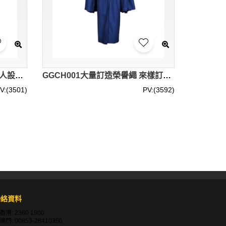
GGCH002製作團體榮譽繩 個人設計榮譽繩 供應榮譽繩 榮譽繩專門店
GGCH001大量訂造榮譽繩 來樣訂做榮譽繩 網上訂購榮譽繩 榮譽繩製造商
V:(3501)
PV:(3592)
或尼龍。你可以根據學校的要求或個人喜好進行選
聯絡資料
念意義。部分廠商還提供刺繡和印刷服務，以滿足
香港:
2360 1900
澳門:
00853-28410350