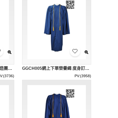
GGCH006度身訂造榮譽繩 訂造團體榮譽繩 畢業專用榮譽繩 榮譽繩專營
GGCH005網上下單榮譽繩 度身訂造榮譽繩 製作榮譽繩 榮譽繩工廠
V:(3736)
PV:(3958)