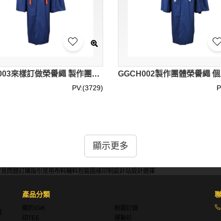
GGCH003來樣訂做榮譽繩 製作團體榮譽繩 網上下單榮譽繩 榮譽繩供應商
PV:(3729)
P
顯示更多
。常見的顏色包括金色、銀色、紅色、藍色等，材質則多為絲綢
常見問題
訂購指引
常用布料
輔料包裝
圖樣印制
設計站
設計選擇
產品分類
以添加學校標誌、畢業年份或其他特定的符號，使榮譽繩更具紀
關於iGift
制服訂做
理
印TEE
運動衫