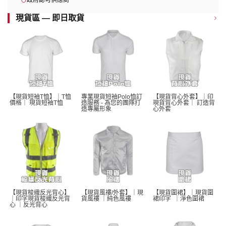
政府認可供應商
現貨區 — 即日取貨
【現貨短袖T恤】｜T恤
專業現貨短袖Polo恤訂
【現貨背心外套】｜印
價格｜ 現貨短袖T恤 
造服務 - 為您的團隊打
現貨背心外套｜ 訂造背
造專屬形象
心外套
【現貨梭織反光背心】
【現貨風褸/外套】｜現
【現貨圍裙】｜現貨圍
｜印字現貨梭織反光背
貨風褸 ｜純色風褸 
裙印字  ｜淨色圍裙 
心 ｜反光背心