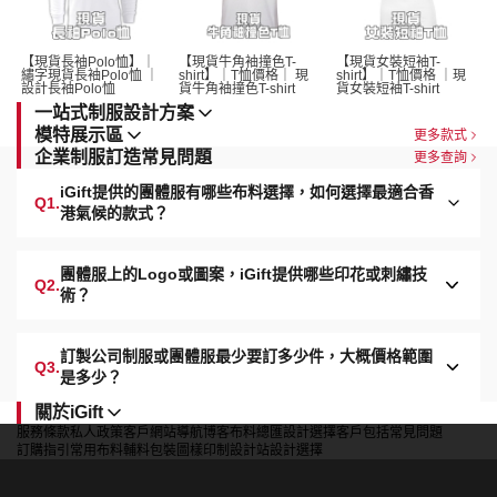
【現貨長袖Polo恤】｜
【現貨牛角袖撞色T-
【現貨女裝短袖T-
繡字現貨長袖Polo恤 ｜
shirt】｜T恤價格｜ 現
shirt】｜T恤價格 ｜現
設計長袖Polo恤 
貨牛角袖撞色T-shirt 
貨女裝短袖T-shirt 
一站式制服設計方案
模特展示區
更多款式
企業制服訂造常見問題
更多查詢
iGift提供的團體服有哪些布料選擇，如何選擇最適合香
Q1.
港氣候的款式？
團體服上的Logo或圖案，iGift提供哪些印花或刺繡技
Q2.
術？
訂製公司制服或團體服最少要訂多少件，大概價格範圍
Q3.
是多少？
關於iGift
服務條款
私人政策
客戶
網站導航
博客
布料總匯
設計選擇
客戶包括
常見問題
訂購指引
常用布料
輔料包裝
圖樣印制
設計站
設計選擇