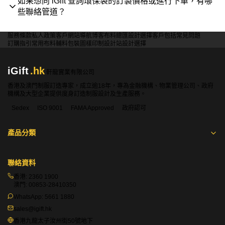
如果想向 iGift 查詢環保袋的訂製價格或進行下單，有哪
些聯絡管道？
服務條款
私人政策
客戶
網站導航
博客
布料總匯
設計選擇
客戶包括
常見問題
訂購指引
常用布料
輔料包裝
圖樣印制
設計站
設計選擇
iGift
.hk
軒龍實業有限公司
香港及澳門制服訂造專家，成立逾18年，專為金融機構、物業管理公司、政府
機構及大型企業提供度身訂造制服設計及生產服務。
Sedex
ISO 9001
FAMA Approved
政府認可
產品分類
聯絡資料
香港:
2360 1900
澳門:
00853-28410350
WhatsApp:
5661 1880
sales@igift.hk
香港九龍太子汝州街50號地下