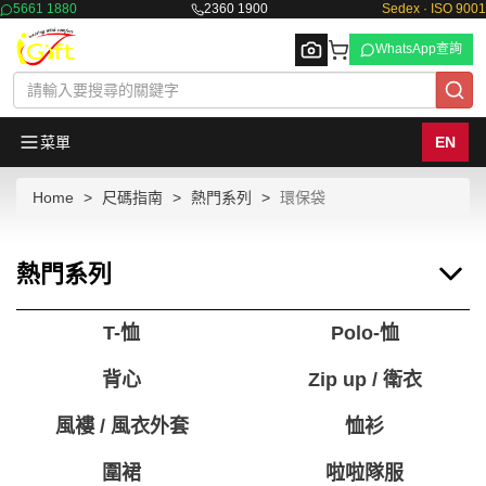
5661 1880
2360 1900
Sedex · ISO 9001
WhatsApp查詢
菜單
EN
Home
尺碼指南
熱門系列
環保袋
Browse
熱門系列
T-恤
Polo-恤
背心
Zip up / 衛衣
風褸 / 風衣外套
恤衫
圍裙
啦啦隊服