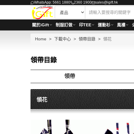
WhatsApp: 5661 1880
2360 1900
sales@igift.hk
關於iGift
制服訂做
印TEE
運動衫
風褸
Home
下載中心
領帶目錄
領花
領帶目錄
領帶
領花