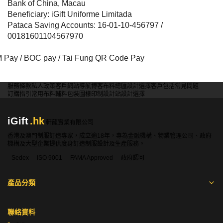
Bank of China, Macau
Beneficiary: iGift Uniforme Limitada
Pataca Saving Accounts: 16-01-10-456797 /
00181601104567970
 Pay / BOC pay / Tai Fung QR Code Pay
服務條款
私人政策
客戶
網站導航
博客
布料總匯
設計選擇
客戶包括
常見問題
訂購指引
常用布料
輔料包裝
圖樣印制
設計站
設計選擇
iGift
.hk
軒龍實業有限公司
香港及澳門制服訂造專家，成立逾18年，專為金融機構、物業管理公司、政府
機構及大型企業提供度身訂造制服設計及生產服務。
Sedex
ISO 9001
FAMA Approved
政府認可
產品分類
聯絡資料