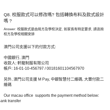
Q8.
校服款式可以修改嗎
?
包括轉換布料及款式設計
嗎
?
Answer:
校服款式是由局方及學校決定
,
如家長有特定要求
,
請咨詢
校方及學校相關安排
澳門公司支援以下的付款方式
:
中國銀行
,
澳門
收款人
:
軒龍制服有限公司
帳戶
: 16-01-10-456797 / 00181601104567970
另外
,
澳門公司支援
M Pay,
中銀智慧付二維碼
,
大豐付款二
維碼
Our macau office supports the payment method below:
ank transfer