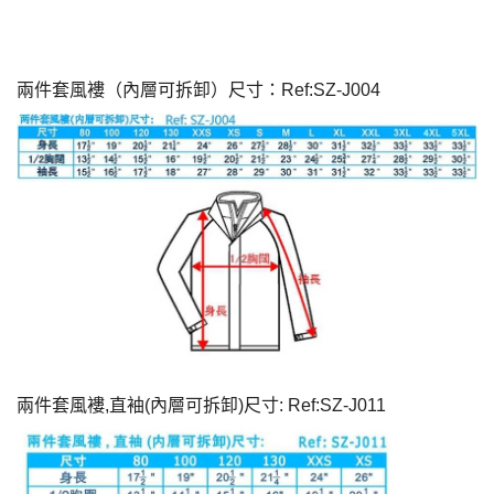
兩件套風褸（內層可拆卸）尺寸：Ref:SZ-J004
兩件套風褸,直袖(內層可拆卸)尺寸: Ref:SZ-J011