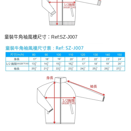
童裝牛角袖風褸尺寸：
Ref:SZ-J007