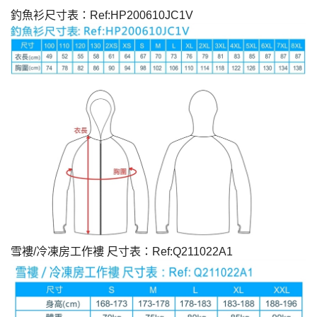
釣魚衫尺寸表：Ref:HP200610JC1V
雪褸/冷凍房工作褸 尺寸表：Ref:Q211022A1