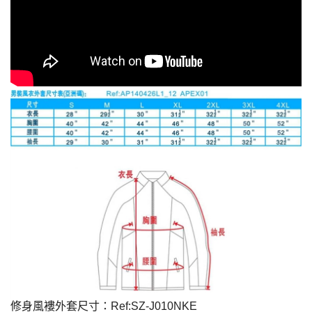
修身風褸外套尺寸：Ref:SZ-J010NKE