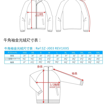
牛角袖金光絨尺寸表：