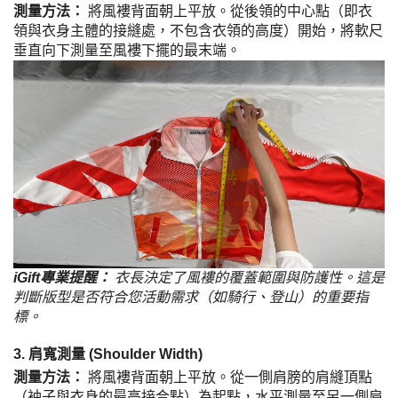
測量方法：
將風褸背面朝上平放。從後領的中心點（即衣
領與衣身主體的接縫處，不包含衣領的高度）開始，將軟尺
垂直向下測量至風褸下擺的最末端。
iGift專業提醒：
衣長決定了風褸的覆蓋範圍與防護性。這是
判斷版型是否符合您活動需求（如騎行、登山）的重要指
標。
3. 肩寬測量 (Shoulder Width)
測量方法：
將風褸背面朝上平放。從一側肩膀的肩縫頂點
（袖子與衣身的最高接合點）為起點，水平測量至另一側肩