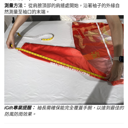
測量方法：
從肩膀頂部的肩縫處開始，沿著袖子的外緣自
然測量至袖口的末端。
iGift專業提醒：
袖長需確保能完全覆蓋手腕，以達到最佳的
防風防雨效果。