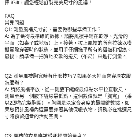
擇 iGift，讓您輕鬆訂製完美尺寸的風褸！
FAQ
常見問題
Q1: 測量風褸尺寸前，需要做哪些準備工作？
A: 為了獲得最準確的數據，請將風褸平鋪在乾淨、光滑的
平面（如桌子或地板）上。接著，拉上風褸的所有拉鍊以模
擬實際穿著時的狀態，並用手仔細撫平所有的褶皺和摺痕。
最後，請準備一把質地柔軟的捲尺（布尺）來進行測量。
Q2: 測量風褸胸寬時有什麼技巧？如果冬天裡面會穿厚衣服
怎麼辦？
A: 請將風褸平放，從一側腋下縫線最低點水平拉直軟尺，
測量至另一側腋下縫線最低點，這個數值就是「胸寬」（乘
以2即為完整胸圍）。胸圍是決定合身度的最關鍵數據，如
果您預計風褸內還需要穿著其他保暖衣物，請務必在挑選尺
寸時預留適當的活動空間。
Q3: 風褸的衣長應該從哪裡開始量度？