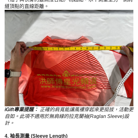
縫頂點的直線距離。
iGift專業提醒：
正確的肩寬能讓風褸穿起來更挺拔，活動更
自如。此項不適用於無肩線的拉克蘭袖(Raglan Sleeve)設
計。
4. 袖長測量 (Sleeve Length)