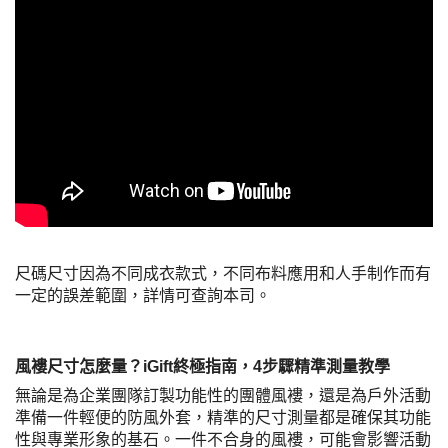
尺碼尺寸因為不同成衣款式，不同布料應用和人手制作而有
一定的誤差範圍，詳情可查詢本司。
風褸尺寸怎麼量？iGift終極指南，4步驟精準測量教學
無論是為企業團隊訂製功能性的團體風褸，還是為戶外活動
準備一件輕便的防風外套，精準的尺寸測量都是確保其功能
性與專業形象的基石。一件不合身的風褸，可能會影響活動