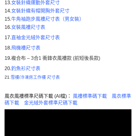
13.
女裝針織運動外套尺寸
14.
女裝針織有帽開胸外套尺寸
15.
牛角袖跑步風褸尺寸表（男女裝）
16.
女裝風褸尺寸表
17.
直袖金光絨外套尺寸表
18.
飛機褸尺寸表
19.
複合布 – 3合1 衝鋒衣風褸款 (前短後長款)
20.
釣魚衫尺寸表
21.
雪褸/冷凍房工作褸 尺寸表
風衣風褸標準尺碼下載 (AI檔)：
風褸標準碼下載
風衣標準
碼下載
金光絨外套標準尺碼下載