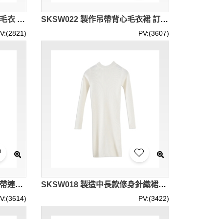
SKSW023 設計拼色彩虹條紋毛衣 供應套頭圓領長袖毛衫 馬海毛針織衫 毛衫專門店
SKSW022 製作吊帶背心毛衣裙 訂購大碼針織連衣裙 中長款寬鬆背帶裙子 毛衫裙供應商
V:(2821)
PV:(3607)
SKSW019 供應中長款針織吊帶連衣裙 背心女毛衣背帶裙子 大量訂造毛衫裙 毛衫裙專門店
SKSW018 製造中長款修身針織裙子 女裝長袖圓領套頭毛衣裙 連衣裙針織打底衫 毛衫裙製造商
V:(3614)
PV:(3422)