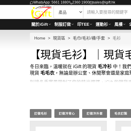
WhatsApp: 5661 1880
2360 1900
sales@igift.hk
關於iGift
制服訂做
印TEE
運動衫
風褸
Home
現貨區
毛巾/毛衫/襪/手套
毛衫
【現貨毛衫】｜現貨
冬日來臨，溫暖就在 iGift 的現貨
毛冷衫
中！我
現貨
毛毛衣
，無論是辦公室、休閒聚會還是家庭
別讓冬季寒風限制了您的時尚選擇，iGift 
適兼顧。穿上 iGift 的現貨毛衫，不僅能抵禦寒
； 價格：HKD100 / 起, 視乎數量而定。貨期約需3
訂做毛衫
訂做冷背心
訂做冷外套
毛衣訂製