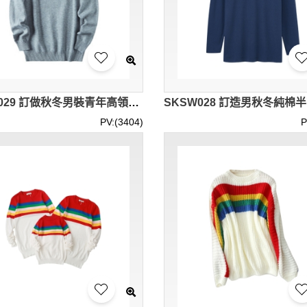
SKSW029 訂做秋冬男裝青年高領毛衣 男士純色 套頭加厚針織羊毛百搭打底衫 含羊絨成份
PV:(3404)
P