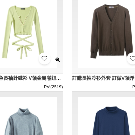
訂製淨色長袖針織衫 V領金屬啪鈕高腰短款綁繩 彈力針織衫 SKSW033
PV:(2519)
P