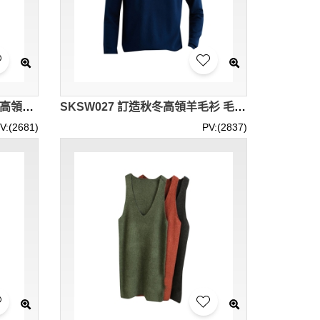
SKSW028 訂造男秋冬純棉半高領單件 男士保暖上衣貼身防寒 全棉秋衣
SKSW027 訂造秋冬高領羊毛衫 毛衣男翻領針織衫 修身休閒內搭保暖加厚打底衫上衣
V:(2681)
PV:(2837)