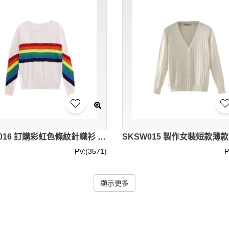
SKSW016 訂購彩虹色條紋針織衫 女短款撞色長袖套頭毛衣 網上下單彩虹紋毛衣 毛衣專門店
PV:(3571)
P
顯示更多