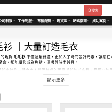
搜索
公司制服
工作制服
布藝配飾
現貨區
尺碼指南
成功案例
毛衫 ｜大量訂造毛衣
們的現貨
毛毛衫
不僅溫暖舒適，更加入了時尚設計元素，讓您在寒冷
聚會，都能讓您成為焦點，溫暖與時尚兼具。
的現貨毛衫來助您一臂之力！我們精選的現貨毛衫款式多樣，從經典
冷，還能展現您的獨到品味。現在就來選購一件，讓這個冬天和 iGift
顯示更多
-7天