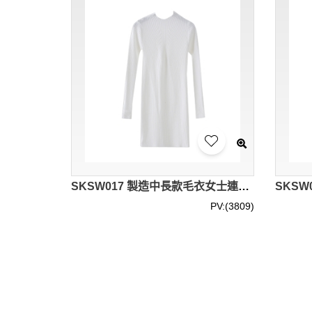
SKSW017 製造中長款毛衣女士連衣裙 過膝半高領毛衫裙 套頭修身針織\打底裙 毛衫裙供應商
PV:(3809)