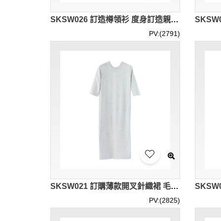
SKSW026 訂造樽領衫 度身訂造親子半高領樽領打底衫 供應親子裝純色毛衣 毛衣供應商
PV:(2791)
SKSW021 訂購薄款開叉針織裙 毛衫針織連衣裙 寬鬆中袖長打底裙 毛衫裙製造商
PV:(2825)