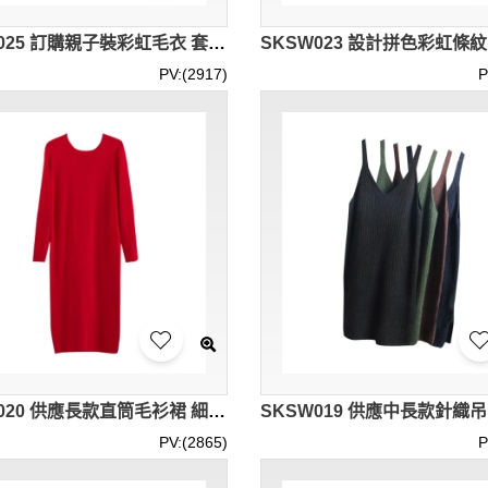
SKSW025 訂購親子裝彩虹毛衣 套頭圓領純棉針織衫 供應親子裝彩虹紋毛衣 毛衣供應商
PV:(2917)
P
SKSW020 供應長款直筒毛衫裙 細線針織連衣裙 過膝開叉毛衣裙 打底裙休閒裙 毛衫裙製衣廠
PV:(2865)
P