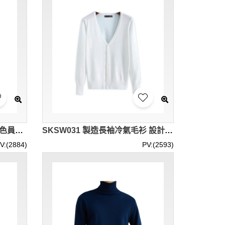
訂購長袖冷衫外套 訂做V領淨色員工冷衫 冷衫外套供應商 SKSW032
SKSW031 製造長袖冷氣毛衫 設計鈕扣V領淨色辦公室外套 針織外套專門店 線衫鈕扣
V:(2884)
PV:(2593)