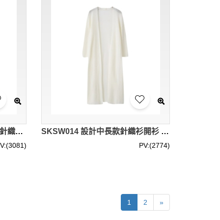
SKSW015 製作女裝短款薄款針織衫 女開衫毛衣 V領長袖修身純色小外套 毛衫外套供應商
SKSW014 設計中長款針織衫開衫 女七分袖冰絲修身防曬衣 外搭披肩夏季薄款空調衫
V:(3081)
PV:(2774)
1
2
»