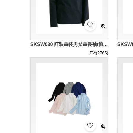
SKSW030 訂製童裝男女童長袖t恤 中大童秋季樽領打底衫 兒童純色上衣 毛衣供應商
PV:(2765)