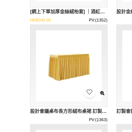
[網上下單加厚金絲絨枱套] ｜酒紅色桌罩裙｜180 x 60 x 75cm｜香港現貨 SKTBC099
HK$500.00
PV:(1352)
設計會議桌布長方形絨布桌裙 訂製簽到枱裙商務展會枱套 活動辦公室枱套 荷蘭絨 抗皺 SKTBC094
PV:(1363)