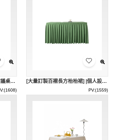
[訂做甜品枱枱罩] |自訂三面會議桌枱罩 | 枱罩供應商 40*120*75CM 50*120*75CM 40*140*75CM 45*180*75CM 60*240*75CM SKTBC105
[大量訂製百褶長方枱枱裙] |個人設計展覽活動枱裙 | 三面枱布 40*120*75CM 50*120*75CM 60*140*75CM 60*240*75CM SKTBC104
V:(1608)
PV:(1559)