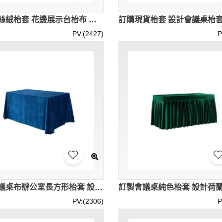
設計金絲絨枱套 花邊展示台枱布 簽到台枱布 商務活動 枱裙 80*43*75CM 120*40*75CM 120*60*75CM SKTBC097
PV:(2427)
P
訂製會議桌布辦公室長方形枱套 設計多色絨布桌套 荷蘭絨訂製 不起皺 廣告印刷高級感 可訂製尺寸 120*180cm 140*180cm 140*200cm 150*210cm 160*240cm 180*260cm 200*260cm 180*300cm SKTBC093
PV:(2306)
P