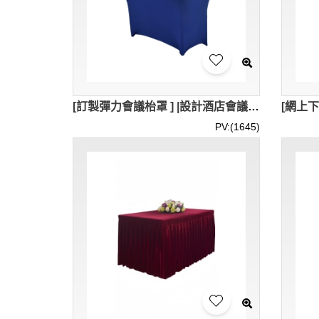
[訂製彈力會議枱罩 ] |設計酒店會議長方枱罩| 宴會枱彈力枱罩 100*60*75 110*60*75 80*40*75 120*60*75 180*50*75 180*75*75 SKTBC103
PV:(1645)