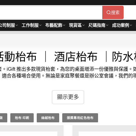
搜索
公司制服
工作制服
布藝配飾
現貨區
尺碼指南
成功案例
動枱布 ｜ 酒店枱布 ｜防水
iGift 推出多款現貨枱套，為您的桌面增添一份優雅與保護。
，適合各種場合使用。無論是家庭聚餐還是辦公室會議，我們的
添一份精緻與品質。我們提供多種設計的桌面保護套，滿足您的個
顯示更多
我們對卓越品質的追求，助您輕鬆營造溫馨舒適的氛圍，讓您的
 ； 價格：HKD350 / 起, 視乎數量尺寸而定。貨期約需3-7天。
做
枱布 印刷
絲絨枱布
頒獎專用紅色枱布