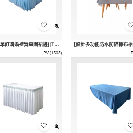
[網上下單訂購婚禮舞臺圍裙邊] |T枱枱布裝飾 | 網紗圍裙邊供應商 | 吸磁舞臺裙邊 SKTBC102
PV:(1503)
P