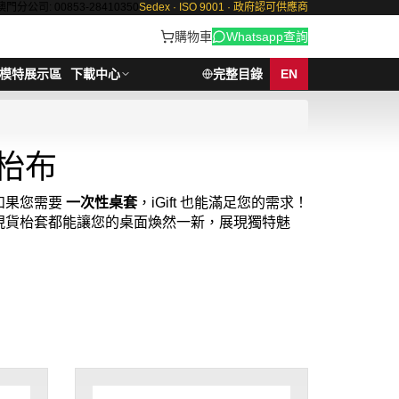
澳門分公司: 00853-28410350
Sedex · ISO 9001 · 政府認可供應商
購物車
Whatsapp查詢
模特展示區
下載中心
完整目錄
EN
枱布
如果您需要
一次性桌套
，iGift 也能滿足您的需求！
現貨枱套都能讓您的桌面煥然一新，展現獨特魅
性化需求。我們的專業團隊保證每件現貨枱套都能快速
桌面成為居家或辦公環境中的亮點，為生活增添一