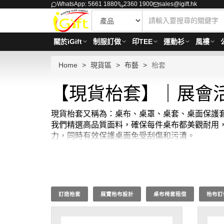
WhatsApp: 5661 1880
2360 1900
sales@igift.hk
關於iGift
制服訂做
印TEE
運動衫
風褸
Home
現貨區
布藝
枱套
【現貨枱套】｜展會活
現貨枱套又稱為：桌布、桌罩、桌套、桌面保護套。
我們精選高品質面料，確保每件桌布都美觀耐用
力，同時有效保護桌面免受刮傷和污漬。
選擇 iGift 的現貨枱套，為您的生活空間增
送達，從材質選擇到邊緣處理，每一環節都體現
份優雅與實用。現貨枱套最少訂購量 - MOQ: 1件起
訂造枱套
展覽枱布設計
桌布椅套租借
枱布訂