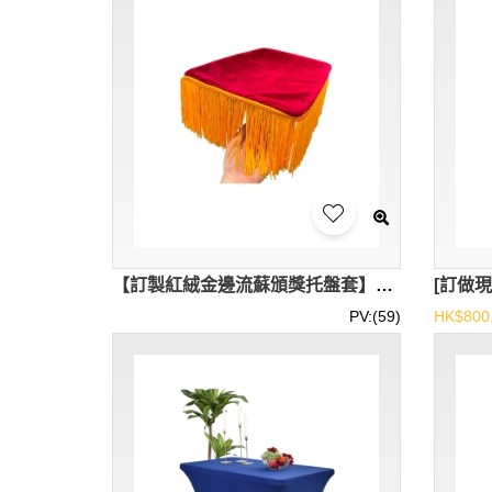
【訂製紅絨金邊流蘇頒獎托盤套】｜高檔加厚絲絨金色排穗禮儀托盤布｜頒獎典禮開業剪綵慶典年會必備用品｜頒獎托盤套批發 SKTBC114
PV:(59)
HK$800