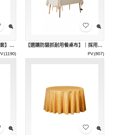
【設計多功能防水防貓抓布枱套】｜紋理細膩 防止貓抓損壞｜優質防水工藝 輕鬆應對生活潑濺｜多種顏色精選 ｜100*140cm ｜SKTBC100
【選購防貓抓耐用餐桌布】｜採用高密度耐刮材質 防止貓抓損壞｜柔和純色設計 適合多種家居風格｜防水防污處理｜100*130cm 100*160cm 135*135cm 120*170cm 130*180cm 130*190cm 130*200cm 130*220cm 130*240cm｜SKTBC100
V:(1190)
PV:(807)