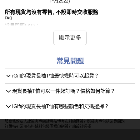
PV:(2522)
所有現貨均沒有零售, 不設即時交收服務
FAQ
常見問題FAQ：
顯示更多
問：現貨長袖T恤有哪些顏色和尺碼選擇？
答：我們提供多種顏色和尺碼的現貨長袖T恤，包括經典的
白色、黑色、灰色、藍色、紅色等。這些顏色能夠滿足不同
常見問題
場合和需求的使用。尺碼方面，從XS到XXL都有供應，以
滿足不同客戶的需求。具體顏色和尺碼的庫存情況，您可以
聯繫我們的客戶服務團隊查詢。
iGift的現貨長袖T恤最快幾時可以起貨？
問：現貨長袖T恤的材質是什麼？
現貨長袖T恤可以一件起訂嗎？價格如何計算？
答：我們的現貨長袖T恤主要使用高品質的棉質、聚酯纖維
和混紡面料。這些材質具有良好的舒適性、透氣性和耐用
iGift的現貨長袖T恤有哪些顏色和尺碼選擇？
性，適合日常穿著和各種場合。部分款式還具有吸濕排汗和
抗皺功能，適合長時間穿著。
服務條款
私人政策
客戶
網站導航
博客
布料總匯
設計選擇
客戶包括
常見問題
訂購指引
常用布料
輔料包裝
圖樣印制
設計站
設計選擇
問：我可以在現貨長袖T恤上添加個性化的印刷或刺繡嗎？
答：當然可以！我們提供現貨長袖T恤的個性化定制服務，