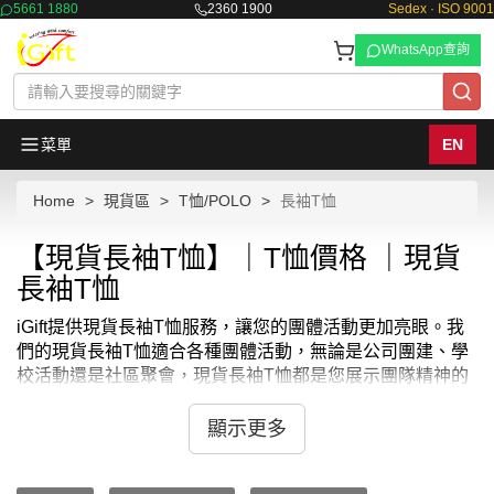
5661 1880
2360 1900
Sedex · ISO 9001
WhatsApp查詢
菜單
EN
Home
現貨區
T恤/POLO
長袖T恤
【現貨長袖T恤】｜T恤價格 ｜現貨
長袖T恤
iGift提供現貨長袖T恤服務，讓您的團體活動更加亮眼。我
們的現貨長袖T恤適合各種團體活動，無論是公司團建、學
校活動還是社區聚會，現貨長袖T恤都是您展示團隊精神的
理想選擇。我們的現貨長袖T恤款式多樣，顏色豐富，滿足
不同團體的需求。選擇iGift的現貨長袖T恤，您還可以享受
顯示更多
快速交貨和高品質的產品，確保您的團體活動順利進行。立
即選購，讓您的團隊擁有更多現貨長袖T恤的選擇，體驗團