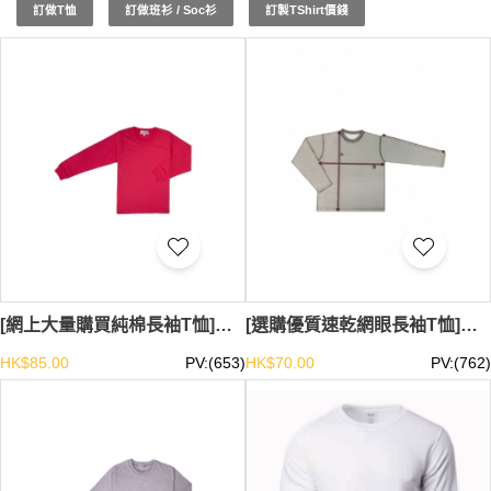
體活動的專屬獎勵！了解更多，請訪問我們的官網。現貨長
訂做T恤
訂做班衫 / Soc衫
訂製TShirt價錢
袖T恤
最少訂購量 -MOQ: 1件起 ； 價格：HKD20 / 起, 視乎
數量而定。
貨期約需3-7天。
[網上大量購買純棉長袖T恤]｜純棉材質 舒適自在｜精選185g厚度，輕盈舒適｜香港現貨 SKT120-HK-SUNHIN-003
[選購優質速乾網眼長袖T恤]｜功能性網眼布料 透氣速乾｜100%聚酯纖維 輕便耐穿｜香港現貨 SKT119-HK-SUNHIN-020-30
HK$85.00
PV:(653)
HK$70.00
PV:(762)