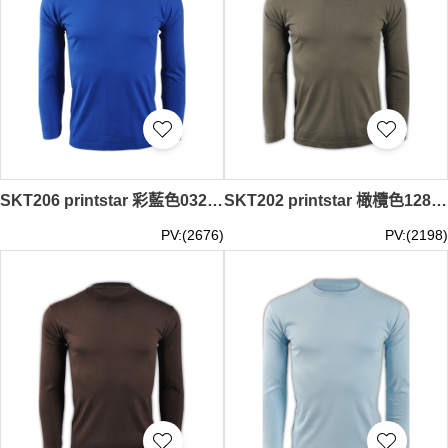
SKT206 printstar 彩藍色032長袖男裝T恤 00101-LVC 供應訂購彈力舒適運動T恤 團體LOGO印製T恤 T恤公司 T恤價格
SKT202 printstar 橄欖色128長袖男裝T恤 00101-LVC 來款訂製純棉透氣T恤 運動吸汗T恤 T恤生產商 T恤價格
PV:(2676)
PV:(2198)