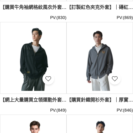
【購買牛角袖網格紋風衣外套】｜黑底灰白網點｜胸前U型拼接線｜帽緣調節束帶｜袖口彈力羅紋｜前中拉鍊閉合｜風衣外套供應商 J1228
【訂製紅色夾克外套】｜磚紅色棉質面料｜翻領領口搭扣｜黑色金屬拉鍊｜兩側直式口袋｜下擺雙層車縫｜夾克外套專門店 J1227
PV:(830)
PV:(869)
【網上大量購買立領運動外套】｜牛角袖黑色啞光面料｜前襟幾何拉片｜袖口彈力收邊｜腹部兩側開袋｜運動外套公司 J1225
【購買針織開衫外套】｜厚實針織質感｜肩部裝飾織帶｜領口內側撞色設計｜直筒長袖剪裁｜開衫外套專賣店 J1224
PV:(849)
PV:(846)