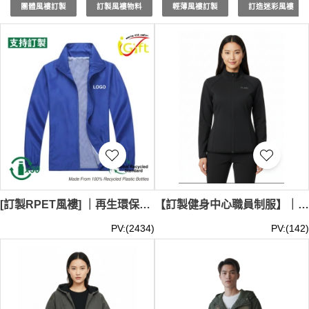
決方案。特別是針對公司外套、風褸公司、訂做防水風褸、
團體風褸訂製
訂製風褸物料
輕薄風褸訂製
訂造迷彩風褸
工業制服風褸訂造、訂造防風防水風褸、供應訂做風褸、香
港訂造團體風褸、定制風褸的需求，iGift都能提供專業的服
務。
客戶可以選擇不同的面料、顏色和款式，並可以在訂製風
褸/外套上加入公司標誌或個性化圖案。這樣不僅增加了品
牌的識別度，也讓每件訂製風褸/外套成為獨一無二的代表
作。選擇iGift制服公司的訂製風褸/外套，讓我們幫助您在任
何天氣下都能展示專業與風格。如果您關心團體風褸價錢或
需要工程外套訂製，歡迎隨時聯繫我們獲取報價。立即聯繫
我們開始訂製！風褸/外套最少訂購量 -MOQ: 5件起 ； 價
格：HKD50 / 起, 視乎數量而定。貨期約需14-21天。
[訂製RPET風褸] ｜再生環保風褸外套設計 ｜團體制服風褸外套｜J1090
【訂製健身中心職員制服】｜胸前可客製化Logo｜純黑色長袖夾克｜PURE ｜J1234
PV:(2434)
PV:(142)