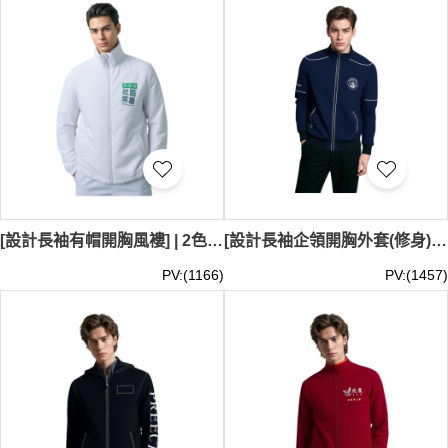
[設計長袖有帽開胸風褸] | 2色絲印LOGO設計 | 馬頭角社會客廳 | 員工工作制服 | 白色風褸外套 | 社區外展及探訪活動 | 機構宣傳及團隊形象展示 | J1213
[設計長袖企領開胸外套(修身)] | 100%POLY斜紋磨毛布 | 寶藍色風褸外套 | 2個繡花LOGO+1個2色絲印LOGO | 圓玄學院妙法寺內明陳呂重德紀念中學 | J1212
PV:(1166)
PV:(1457)