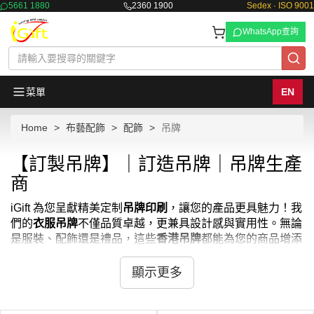
5661 1880
2360 1900
Sedex · ISO 9001
WhatsApp查詢
菜單
EN
Home
布藝配飾
配飾
吊牌
【訂製吊牌】｜訂造吊牌｜吊牌生產
商
iGift 為您呈獻精美定制
吊牌印刷
，讓您的產品更具魅力！我
們的
衣服吊牌
不僅品質卓越，更兼具設計感與實用性。無論
是服裝、配飾還是禮品，這些
香港吊牌
都能為您的商品增添
獨特價值。我們提供多樣化的
服装吊牌
款式，包括紙質、塑
料、金屬等材質，滿足不同產品的需求。每一個
吊牌设计
都
顯示更多
由我們的設計團隊精心打造，確保能完美展現您的品牌形
象。立即選購，讓 iGift 的
吊牌印刷
為您的產品增添光彩！