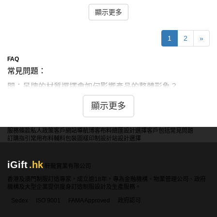
顯示更多
1
2
»
FAQ
常見問題：
問：吊牌的材質選擇會如何影響產品的整體形象？
答：吊牌材質直接影響產品形象。紙質吊牌經濟實惠，適合
顯示更多
大眾商品。皮質或金屬吊牌則給人高端感，適合奢侈品。塑
料吊牌耐用防水，適合戶外用品。木質吊牌呈現自然感，適
服務條款
私人政策
客戶
網站導航
博客
布料總匯
設計選擇
客戶包括
常見問題
合環保產品。特殊材質如再生紙可強調品牌的環保理念。選
訂購指引
常用布料
輔料包裝
圖樣印制
設計站
設計選擇
擇時應考慮產品定位和目標客戶群。
iGift
.hk
軒龍實業有限公司
問：吊牌的防偽設計有哪些創新技術？
香港及澳門制服訂造專家，成立逾18年，專為金融機構、物業管理公司、政府
機構及大型企業提供度身訂造制服設計及生產服務。
答：吊牌防偽技術日益創新。常見的包括全息圖、隱形水
Sedex
ISO 9001
FAMA Approved
政府認可
印、微縮印刷等。新興技術如NFC芯片可實現電子驗證。有
些品牌採用特殊油墨，在不同角度呈現不同圖案。二維碼結