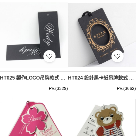
尋找完美的品牌標識？iGift 的定制吊牌絕對是您的理想之
選。我們的吊牌不僅能傳遞產品信息，更是您品牌形象的重
要載體。從簡約時尚到奢華精緻，iGift 的吊牌系列應有盡
有。我們提供
衣服吊牌製作
、
商品吊牌
和
吊牌訂製
服務。我
們注重細節，如環保材質的選用、防偽技術的應用，讓您的
吊牌既美觀又實用。我們提供
衣服吊牌設計
和
衣服標籤訂製
服務。雖然我們不提供零售和即時交收服務，但我們保證在
您下單後，以最快速度為您安排發貨。別再猶豫，現在就來
iGift 探索您的專屬吊牌設計吧！吊牌最少訂購量 -MOQ:
1000件起 ； 價格：HKD10 / 起, 視乎數量而定。貨期約需
15天
HT025 製作LOGO吊牌款式 設計黑卡紙吊牌款式 成衣吊牌 服裝吊牌 商標吊牌 訂造吊牌款式 吊牌專營
HT024 設計黑卡紙吊牌款式 製作燙金燙銀吊牌款式 燙金 燙銀 成衣吊牌 服裝吊牌 商標吊牌 訂造吊牌款式 吊牌生產商
PV:(3329)
PV:(3662)