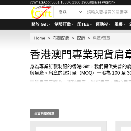
WhatsApp: 5661 1880
2360 1900
sales@igift.hk
關於iGift
制服訂做
印TEE
運動衫
風褸
Home
布藝配飾
配飾
肩章/臂章
香港澳門專業現貨肩章
身為專業訂製制服的香港iGift，我們提供完
與量產。肩章的起訂量（MOQ）一般為 100 至 3
現貨肩章又稱為：軍階肩章、制服肩章、職位肩章、
肩章都精緻耐用，適合各種正式場合。 無論是軍
的肩章訂製服務。 選擇 iGift 的現貨肩章
肩章都能快速送達，從設計理念到細節處理，每
任感，成為工作中最可靠的標誌。 此外，我們也
現貨肩章/臂章
定。 貨期約需 3-7 天