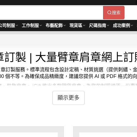
搜索
公司制服
工作制服
布藝配飾
現貨區
尺碼指南
成功案例
訂製 | 大量臂章肩章網上訂
善的肩章訂製服務。標準流程包含設計定稿、材質挑選（提供刺繡、
00 個不等。為確保成品精緻度，建議您提供 AI 或 PDF 格式的向
裝飾肩章。 iGift 推出多款現貨肩章，為您的制服增添一份
警制服還是保安服裝，我們的現貨肩章都能讓您在職場中展現權
顯示更多
，為您的制服增添一份精緻與品質。 我們提供多種設計的裝飾肩章，
一環節都體現我們對卓越品質的追求，助您輕鬆打造專業形象，
提供
童軍階級肩章
的訂製服務。 現貨肩章和臂章最少訂購量 - MOQ: