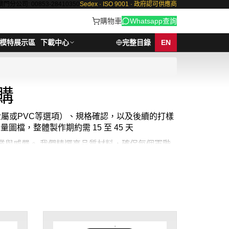
澳門分公司: 00853-28410350
Sedex · ISO 9001 · 政府認可供應商
購物車
Whatsapp查詢
模特展示區
下載中心
完整目錄
EN
購
金屬或PVC等選項）、規格確認，以及後續的打樣
量圖檔，整體製作期約需 15 至 45 天
專業與威嚴。 我們精選高品質材料，確保每個軍階
威，彰顯身份地位。 同時，我們也提供
保安職級
滿足您的個性化需求。 我們的專業團隊保證每款現貨
讓您在每次佩戴時都能感受到肩章帶來的自豪和責
 1 件起 ； 價格：HKD18 / 起, 視乎數量而