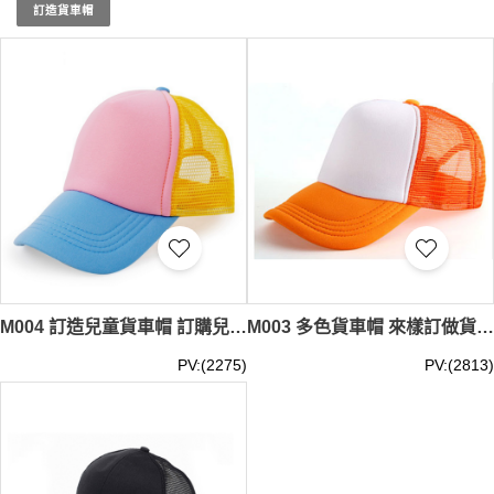
其他設計元素，增強品牌識別度和團隊凝聚力。選擇香港
訂造貨車帽
iGift制服的現貨貨車帽，讓您的企業和團體機構在各類活動
中展現專業且統一的形象，提升整體團隊精神和品牌形象。
現貨貨車帽
最少訂購量 -MOQ: 1件起 ； 價格：HKD30 / 起,
視乎數量而定。
貨期約需3-7天。
M004 訂造兒童貨車帽 訂購兒童網帽 網上下單網帽 貨車帽供應商 棉綸 貨車帽價格
M003 多色貨車帽 來樣訂做貨車帽 貨車帽製衣廠 棉綸 貨車帽價格
PV:(2275)
PV:(2813)