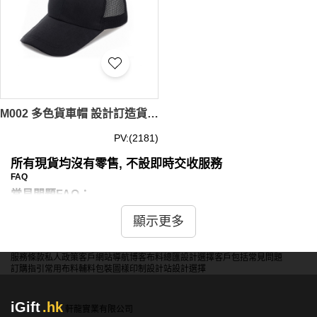
M002 多色貨車帽 設計訂造貨車帽 貨車帽廠房
PV:(2181)
所有現貨均沒有零售, 不設即時交收服務
FAQ
常見問題FAQ：
顯示更多
問：現貨貨車帽有哪些顏色和尺寸選擇？
答：我們提供多種顏色和尺寸的現貨貨車帽，包括經典的黑
色、白色、藍色、紅色、綠色等，這些顏色可以滿足不同風
服務條款
私人政策
客戶
網站導航
博客
布料總匯
設計選擇
客戶包括
常見問題
訂購指引
常用布料
輔料包裝
圖樣印制
設計站
設計選擇
格和需求。尺寸方面，我們的貨車帽通常設計為可調節尺
寸，以適應不同頭圍的使用者。具體顏色和尺寸的庫存情
況，您可以聯繫我們的客戶服務團隊查詢。
iGift
.hk
軒龍實業有限公司