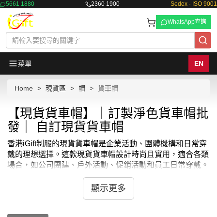
5661 1880
2360 1900
Sedex · ISO 9001
WhatsApp查詢
菜單
EN
Home
現貨區
帽
貨車帽
【現貨貨車帽】｜訂製淨色貨車帽批
發｜ 自訂現貨貨車帽
香港iGift制服的現貨貨車帽是企業活動、團體機構和日常穿
戴的理想選擇。這款現貨貨車帽設計時尚且實用，適合各類
場合，如公司團建、戶外活動、促銷活動和員工日常穿戴。
現貨貨車帽採用高品質材料，帽簷堅固且透氣性佳，佩戴舒
適且經久耐用。
顯示更多
香港iGift制服提供多種顏色和尺碼選擇，滿足不同需求。此
外，現貨貨車帽還可以根據需求印上公司標誌、活動名稱或