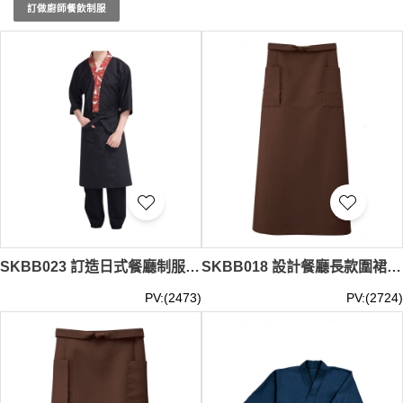
重服裝的美觀，更加重視舒適性和實用性，確保服務人員在
訂做廚師餐飲制服
忙碌的工作中仍能保持最佳狀態。選擇iGift的現貨日式餐廳
制服，讓您的餐廳在眾多競爭中脫穎而出，留給客人深刻且
正宗的印象。現貨日式餐廳制服
最少訂購量 -MOQ: 1件起
； 價格：HKD60 / 起, 視乎數量而定。
貨期約需3-7天
SKBB023 訂造日式餐廳制服 壽司 料理 設計印花衣領日式餐廳制服 日式餐廳制服供應商
SKBB018 設計餐廳長款圍裙 日式餐廳圍裙 圍裙專門店
PV:(2473)
PV:(2724)