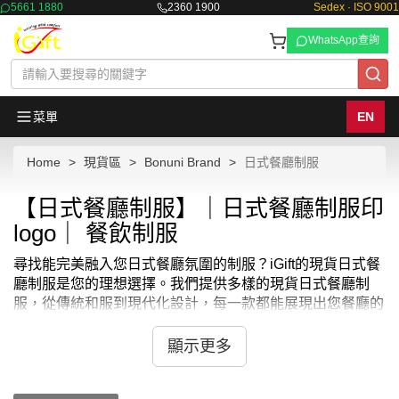
5661 1880
2360 1900
Sedex · ISO 9001
WhatsApp查詢
菜單
EN
Home
現貨區
Bonuni Brand
日式餐廳制服
【日式餐廳制服】｜日式餐廳制服印
logo｜ 餐飲制服
尋找能完美融入您日式餐廳氛圍的制服？iGift的現貨日式餐
廳制服是您的理想選擇。我們提供多樣的現貨日式餐廳制
服，從傳統和服到現代化設計，每一款都能展現出您餐廳的
獨特風格和精緻感。選擇iGift的現貨日式餐廳制服，為您的
服務團隊打造專業而具有文化特色的形象。
顯示更多
在iGift，我們了解每家日式餐廳都希望通過員工的著裝來增
強顧客的用餐體驗。因此，我們的現貨日式餐廳制服不僅注