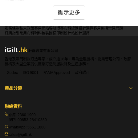
常見問題：
問：日式餐廳制服是否有傳統和現代設計兩種風格？
顯示更多
答：是的，iGift提供的日式餐廳制服既有傳統和服風格的設
計，也有現代簡約風格的選擇，滿足不同餐廳的品牌形象需
服務條款
私人政策
客戶
網站導航
博客
布料總匯
設計選擇
客戶包括
常見問題
訂購指引
常用布料
輔料包裝
圖樣印制
設計站
設計選擇
求。
iGift
.hk
軒龍實業有限公司
問：日式餐廳制服是否有抗污處理？
香港及澳門制服訂造專家，成立逾18年，專為金融機構、物業管理公司、政府
答：是的，iGift的日式餐廳制服經過抗污處理，能有效抵抗
機構及大型企業提供度身訂造制服設計及生產服務。
油漬和食物殘渣的污染，方便員工在工作中維持整潔的外
Sedex
ISO 9001
FAMA Approved
政府認可
觀。
產品分類
問：日式餐廳制服是否有特定的扣具設計？
聯絡資料
答：是的，iGift提供的日式餐廳制服採用特定的扣具設計，
如隱藏式扣子和傳統繩結，既實用又能增添制服的美觀和獨
香港:
2360 1900
特性。
澳門:
00853-28410350
WhatsApp:
5661 1880
sales@igift.hk