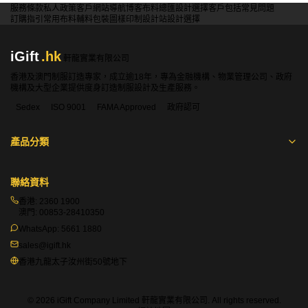
服務條款
私人政策
客戶
網站導航
博客
布料總匯
設計選擇
客戶包括
常見問題
訂購指引
常用布料
輔料包裝
圖樣印制
設計站
設計選擇
iGift
.hk
軒龍實業有限公司
香港及澳門制服訂造專家，成立逾18年，專為金融機構、物業管理公司、政府
機構及大型企業提供度身訂造制服設計及生產服務。
Sedex
ISO 9001
FAMA Approved
政府認可
產品分類
聯絡資料
香港:
2360 1900
澳門:
00853-28410350
WhatsApp:
5661 1880
sales@igift.hk
香港九龍太子汝州街50號地下
© 2026 iGift Company Limited 軒龍實業有限公司. All rights reserved.