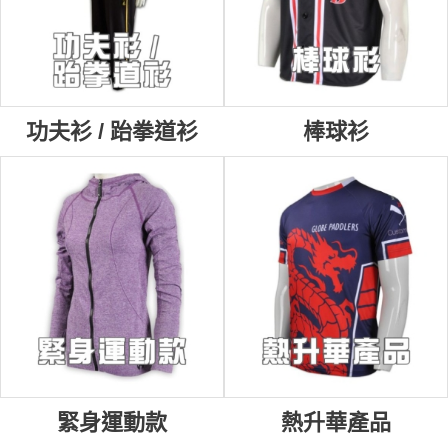
功夫衫 / 跆拳道衫
棒球衫
緊身運動款
熱升華產品