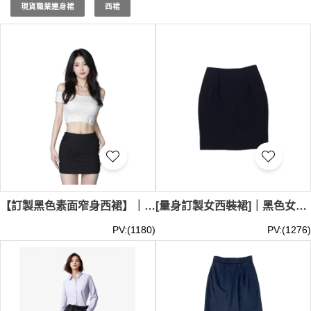
哪裡買
？iGift 提供多種選擇！無論您需要適合
返工裙
的款
現貨職業連身裙
西裙
式，或是專為
女生西裝裙
設計的剪裁，我們都能滿足您的需
求。我們使用優質面料，確保西裝裙不僅美觀，同時提供最
佳的舒適度和耐用性。我們也提供
西裝短裙
,
黑色西裝裙
和
西裝褲裙
的訂製服務。客戶可以根據自己的喜好選擇西裝
裙的顏色、材質、長度及其他細節，我們將提供完全個性化
的訂製服務。選擇 iGift 制服公司的訂製西裝裙，讓我們幫
助您展現專業與時尚的完美融合。立即聯繫我們，開始您的
訂製之旅。西裝裙最少訂購量 -MOQ: 10件起 ； 價格：
HKD50 / 起, 視乎數量而定。貨期約需14-21天
【訂製黑色素面窄身西裙】｜大眾銀行｜短裙 未及膝 長度｜TR西裝布｜銀行職員制服｜收腰直筒版型｜貼身剪裁｜銀行業務員｜西裙批發商 US018
[量身訂製女西裝裙]｜黑色女西裝裙｜團體制服訂製｜彈力西裝布 TR 80% polyester 18% rayon 2% spandex｜US017
PV:(1180)
PV:(1276)