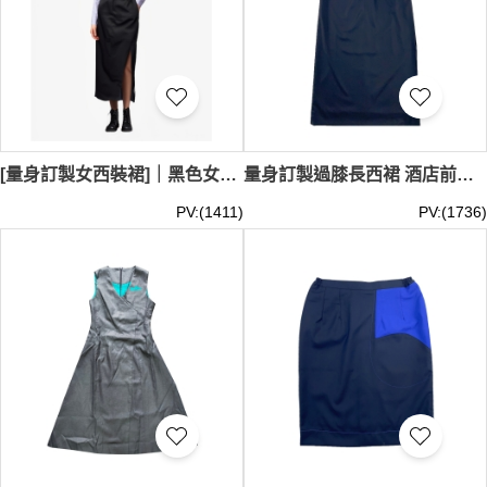
[量身訂製女西裝裙]｜黑色女西裝裙｜團體制服訂製｜學校團體西裙｜香港演藝學院｜商務場合US016
量身訂製過膝長西裙 酒店前台西裙 女士職業長款西裙 拉鍊西裙 65%polyester 35%rayon US015
PV:(1411)
PV:(1736)