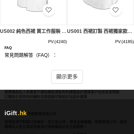
US002 純色西裙 買工作服裝 制服公司 制服訂造店
US001 西裙訂製 西裙獨家款式 女士西裝穿搭 批發西裙 專賣西裙 公司制服訂做 制服訂造店 西裙專賣店
PV:(4240)
PV:(4185)
FAQ
常見問題解答（FAQ）：
問：你們的西裙訂製服務包含哪些內容？
答： 我們的西裙訂製服務包括專業量身、個性化設計、面
顯示更多
料選擇以及成衣試穿和調整。我們致力於提供高品質、合身
且時尚的手工訂製西裙，滿足您在職場或正式場合的需求。
服務條款
私人政策
客戶
網站導航
博客
布料總匯
設計選擇
客戶包括
常見問題
訂購指引
常用布料
輔料包裝
圖樣印制
設計站
設計選擇
問：可以選擇哪些面料和款式？
答： 我們提供多種高品質面料選擇，包括純羊毛、羊毛混
iGift
.hk
紡、亞麻、絲綢、棉布等。此外，我們的設計師會根據您的
軒龍實業有限公司
需求和喜好，為您提供多樣的款式建議，包括經典款、修身
香港及澳門制服訂造專家，成立逾18年，專為金融機構、物業管理公司、政府
機構及大型企業提供度身訂造制服設計及生產服務。
款、A字裙款等，確保每一條西裙都能展現您的個人風格和