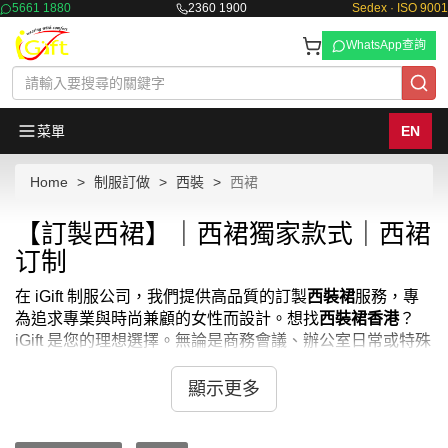
5661 1880
2360 1900
Sedex · ISO 9001
WhatsApp查詢
菜單
EN
Home
制服訂做
西裝
西裙
【訂製西裙】｜西裙獨家款式｜西裙
订制
在 iGift 制服公司，我們提供高品質的訂製
西裝裙
服務，專
為追求專業與時尚兼顧的女性而設計。想找
西裝裙香港
？
iGift 是您的理想選擇。無論是商務會議、辦公室日常或特殊
活動，我們的
西服裙
均能為您的職業形象增添光彩。我們的
西裝連身裙
款式多樣，從傳統的筆直款式到時尚的 A 字裙，
顯示更多
每一款都精心設計，以符合當代女性的品味和需求。我們也
提供優雅的
西裝長裙
以及俐落的
連身西裝裙
。想知道
西裝裙