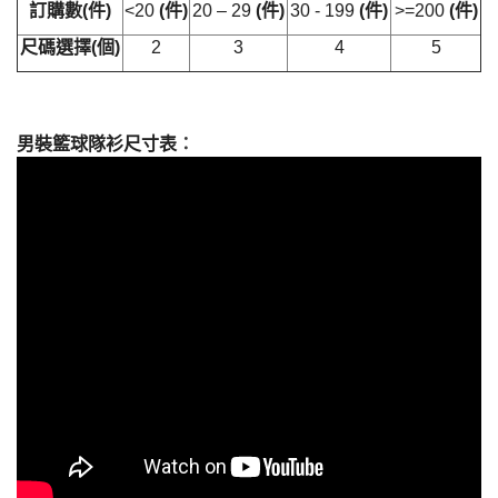
訂購數
(
件
)
<20
(
件
)
20 – 29
(
件
)
30 - 199
(
件
)
>=200
(
件
)
尺碼選擇
(
個
)
2
3
4
5
男裝籃球隊衫尺寸表
：