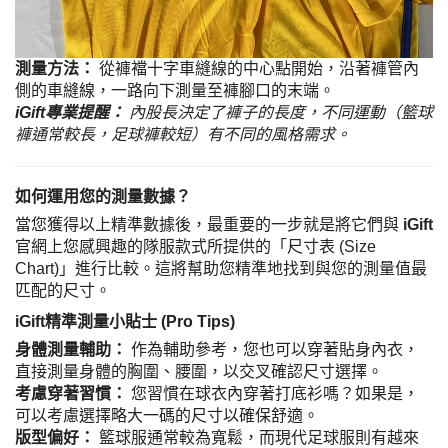
測量方法：
從褲襠十字車縫線的中心點開始，沿著褲管內
側的車縫線，一路向下測量至褲腳口的末端。
iGift專業提醒：
內股長決定了褲子的長度，不同運動（籃球
褲通常較長，足球褲較短）有不同的風格需求。
如何運用您的測量數據？
當您獲得以上精準數據後，最重要的一步就是將它們與
iGift
官網上您感興趣的隊服款式所提供的「尺寸表 (Size
Chart)」進行比較。這將幫助您精準地找到與您的測量值最
匹配的尺寸。
iGift精準測量小貼士 (Pro Tips)
身體測量輔助：
作為輔助參考，您也可以穿著貼身內衣，
直接測量身體的胸圍、腰圍，以交叉確認尺寸選擇。
考慮穿著習慣：
您習慣在球衣內穿著打底衫嗎？如果是，
可以考慮選擇略大一碼的尺寸以確保舒適。
版型偏好：
籃球服通常較為寬鬆，而現代足球服則有越來