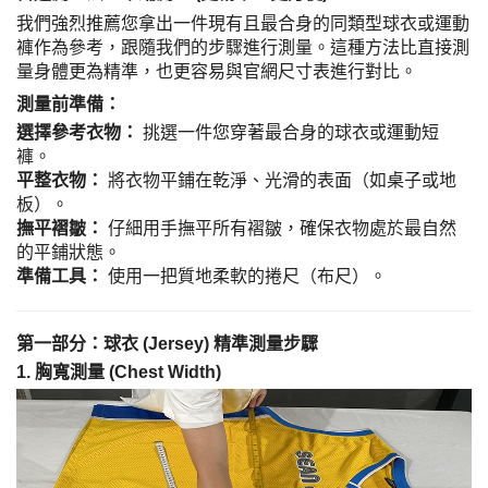
我們強烈推薦您拿出一件現有且最合身的同類型球衣或運動
褲作為參考，跟隨我們的步驟進行測量。這種方法比直接測
量身體更為精準，也更容易與官網尺寸表進行對比。
測量前準備：
選擇參考衣物：
挑選一件您穿著最合身的球衣或運動短
褲。
平整衣物：
將衣物平鋪在乾淨、光滑的表面（如桌子或地
板）。
撫平褶皺：
仔細用手撫平所有褶皺，確保衣物處於最自然
的平鋪狀態。
準備工具：
使用一把質地柔軟的捲尺（布尺）。
第一部分：球衣 (Jersey) 精準測量步驟
1. 胸寬測量 (Chest Width)