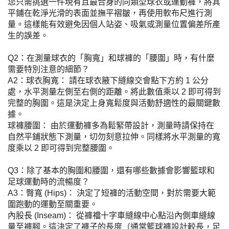
您只需挑選一件現有且最合身的同類型球衣或運動褲，將其
平鋪在乾淨光滑的表面並撫平褶皺，再使用軟布尺進行測
量。這樣能有效避免因個人站姿、吸氣或測量位置偏差所產
生的誤差。
Q2：在測量球衣的「胸寬」和球褲的「腰圍」時，有什麼
需要特別注意的細節？
A2：球衣胸寬： 請在球衣腋下縫線交會點下方約 1 公分
處，水平測量左側至右側的距離。將此數值乘以 2 即可得到
完整的胸圍。這是決定上身寬鬆度與活動舒適性的最關鍵數
據。
球褲腰圍： 由於運動褲多為鬆緊帶設計，測量時請保持在
自然平鋪狀態下測量，切勿刻意拉伸。同樣將水平測量的寬
度乘以 2 即可得到完整腰圍。
Q3：除了基本的胸圍和腰圍，還有哪些數據會影響籃球和
足球運動時的流暢度？
A3：臀寬 (Hips)： 決定了短褲的活動空間，對於需要大範
圍跑動的運動至關重要。
內股長 (Inseam)： 從褲襠十字車縫線中心點沿內側車縫線
量至褲腳。這決定了褲子的長度（通常籃球褲設計較長，足