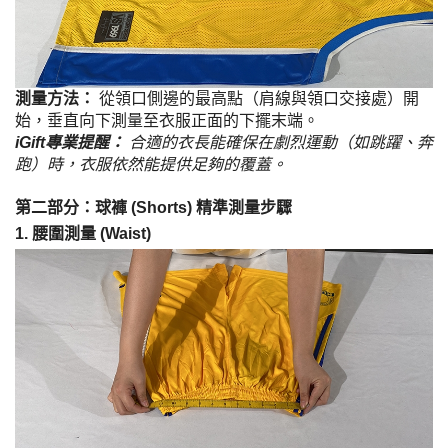
測量方法：
從領口側邊的最高點（肩線與領口交接處）開
始，垂直向下測量至衣服正面的下擺末端。
iGift專業提醒：
合適的衣長能確保在劇烈運動（如跳躍、奔
跑）時，衣服依然能提供足夠的覆蓋。
第二部分：球褲 (Shorts) 精準測量步驟
1. 腰圍測量 (Waist)