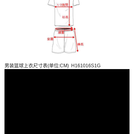
男装篮球上衣尺寸表(单位:CM) H161016S1G