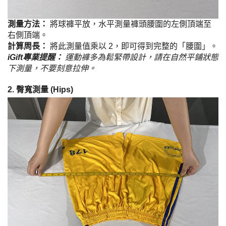
測量方法：
將球褲平放，水平測量褲頭腰圍的左側頂端至
右側頂端。
計算周長：
將此測量值乘以 2，即可得到完整的「腰圍」。
iGift專業提醒：
運動褲多為鬆緊帶設計，請在自然平鋪狀態
下測量，不要刻意拉伸。
2. 臀寬測量 (Hips)