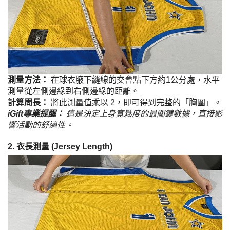
測量方法：
在球衣腋下縫線的交會點下方約1公分處，水平
測量從左側邊緣到右側邊緣的距離。
計算周長：
將此測量值乘以 2，即可得到完整的「胸圍」。
iGift專業提醒：
這是決定上身寬鬆度的最關鍵數據，直接影
響活動的舒適性。
2. 衣長測量 (Jersey Length)