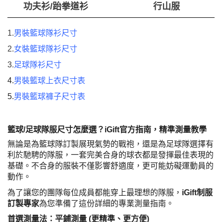
功夫衫/跆拳道衫
行山服
1.
男裝籃球隊衫尺寸
2.
女裝籃球隊衫尺寸
3.
足球隊衫尺寸
4.
男裝籃球上衣尺寸表
5.
男裝籃球褲子尺寸表
籃球/足球隊服尺寸怎麼選？iGift官方指南，精準測量教學
無論是為籃球隊訂製展現氣勢的戰袍，還是為足球隊選擇有
利於馳騁的隊服，一套完美合身的球衣都是發揮最佳表現的
基礎。不合身的服裝不僅影響舒適度，更可能妨礙運動員的
動作。
為了讓您的團隊每位成員都能穿上最理想的隊服，
iGift制服
訂製專家
為您準備了這份詳細的專業測量指南。
首選測量法：平鋪測量 (更精準、更方便)