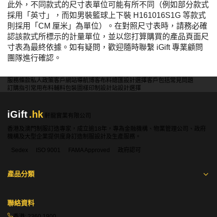
此外，不同款式的尺寸表單位可能有所不同（例如部分款式
採用「英寸」，而如男裝籃球上下裝 H161016S1G 等款式
則採用「CM 厘米」為單位）。在對照尺寸表時，請務必確
認該款式所標示的計量單位，並以您打算購買的產品頁面尺
寸表為最終依據。如有疑問，歡迎隨時聯繫 iGift 專業顧問
團隊進行確認。
服務條款
私人政策
客戶
網站導航
博客
布料總匯
設計選擇
客戶包括
常見問題
訂購指引
常用布料
輔料包裝
圖樣印制
設計站
設計選擇
iGift
.hk
軒龍實業有限公司
香港及澳門制服訂造專家，成立逾18年，專為金融機構、物業管理公司、政府
機構及大型企業提供度身訂造制服設計及生產服務。
Sedex
ISO 9001
FAMA Approved
政府認可
產品分類
聯絡資料
香港:
2360 1900