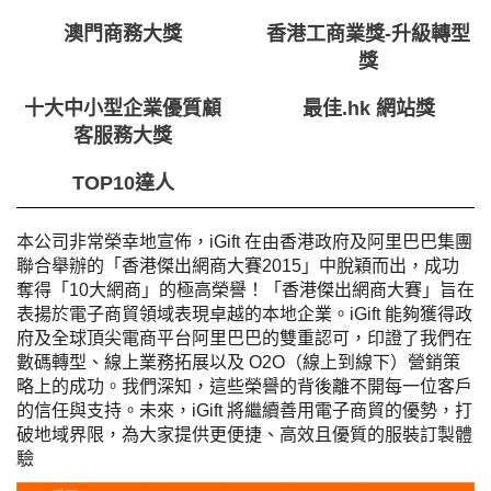
澳門商務大獎
香港工商業獎-升級轉型
獎
十大中小型企業優質顧
最佳.hk 網站獎
客服務大獎
TOP10達人
本公司非常榮幸地宣佈，iGift 在由香港政府及阿里巴巴集團
聯合舉辦的「香港傑出網商大賽2015」中脫穎而出，成功
奪得「10大網商」的極高榮譽！
「香港傑出網商大賽」旨在
表揚於電子商貿領域表現卓越的本地企業。iGift 能夠獲得政
府及全球頂尖電商平台阿里巴巴的雙重認可，印證了我們在
數碼轉型、線上業務拓展以及 O2O（線上到線下）營銷策
略上的成功。
我們深知，這些榮譽的背後離不開每一位客戶
的信任與支持。未來，iGift 將繼續善用電子商貿的優勢，打
破地域界限，為大家提供更便捷、高效且優質的服裝訂製體
驗