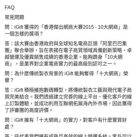
答：該大賽由香港政府與全球知名電商巨頭「阿里巴巴集
團」聯合舉辦，旨在表揚在電子商貿領域具備創新策略、卓
越營運及優異銷售成績的香港企業。能夠躋身「10大網
商」，是業界對企業電商實力的最高級別認可之一。
問：為什麼傳統製衣背景的 iGift 能夠奪得「十大網商」榮
譽？
答：iGift 積極擁抱數碼轉型，將傳統製衣工藝與現代電子商
貿完美結合。我們透過建立完善的線上平台、優化客戶的線
上訂製體驗，並成功利用互聯網拓展海內外市場，因此獲得
了評審團的高度評價。
問：iGift 擁有「十大網商」的實力，對客戶有什麼實質好
處？
答：
這代表我們擁有成熟且高效的線上營運系統。客戶可以
透過我們完善的網絡平台，享受更透明的報價、更快速的溝
通以及更便捷的訂單追蹤服務。結合我們強大的線下生產
力，為您帶來無縫的 O2O（線上到線下）優質訂製體驗。
服務條款
私人政策
客戶
網站導航
博客
布料總匯
設計選擇
客戶包括
常見問題
訂購指引
常用布料
輔料包裝
圖樣印制
設計站
設計選擇