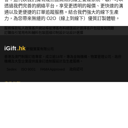
iGift
.hk
軒龍實業有限公司
香港及澳門制服訂造專家，成立逾18年，專為金融機構、物業管理公司、政府
機構及大型企業提供度身訂造制服設計及生產服務。
Sedex
ISO 9001
FAMA Approved
政府認可
產品分類
聯絡資料
香港:
2360 1900
澳門:
00853-28410350
WhatsApp:
5661 1880
sales@igift.hk
香港九龍太子汝州街50號地下
© 2026 iGift Company Limited 軒龍實業有限公司. All rights reserved.
網站地圖