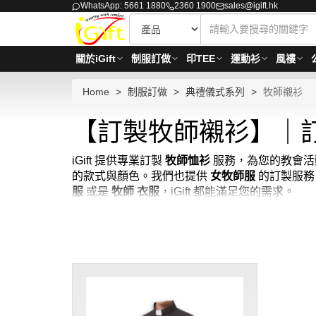
WhatsApp: 5661 1880
2360 1900
sales@igift.hk
關於iGift
制服訂做
印TEE
運動衫
風褸
Home
制服訂做
典禮儀式系列
牧師襯衫
【訂製牧師襯衫】｜訂
iGift 提供專業訂製
牧師恤衫
服務，為您的教會活
的款式與顏色。我們也提供
女牧師服
的訂製服務
服
或是
牧師 衣服
，iGift 都能滿足您的需求。
iGift 還支援客製化刺繡與設計，彰顯獨特的
製服務。選擇 iGift 訂製牧師襯衫，享受快速
件起 ； 價格：HKD60/ 起, 視乎數量而定。貨期約