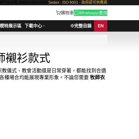
澳門分公司: 00853-28410350
Sedex · ISO 9001 · 政府認可供應商
購物車
Whatsapp查詢
模特展示區
下載中心
完整目錄
EN
師襯衫款式
宗教儀式、教會活動還是日常穿著，都能找到合適
各種場合均能展現專業形象。不論您需要
牧師衣
選擇 iGift。我們也提供
牧师衣服
和
牧师服
的訂
我們的官網。牧師襯衫最少訂購量 - MOQ: 1