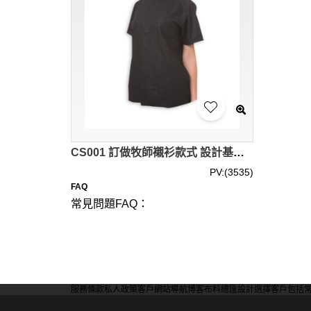
CS001 訂做牧師襯衫款式 設計基督教牧師襯衫款式 自訂牧師襯衫款式 牧師襯衫中心
PV:(3535)
FAQ
常見問題FAQ：
問：訂製牧師襯衫可以選擇哪些顏色和材質？
答：我們提供多種顏色和材質供您選擇，包括傳
據個人需求和場合選擇最適合的顏色和材質。
服務條款
私人政策
客戶
網站導航
博客
布料總匯
設計選擇
客戶包括
問：訂製牧師襯衫的最小訂單量是多少？
答：我們的最小訂單量通常是1件。如果您需要