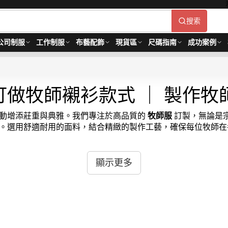
搜索
公司制服
工作制服
布藝配飾
現貨區
尺碼指南
成功案例
做牧師襯衫款式 ｜ 製作牧
動增添莊重與典雅。我們專注於高品質的
牧師服
訂製，無論是
。選用舒適耐用的面料，結合精緻的製作工藝，確保每位牧師在
宗教風格與精神。如果您正在尋找
牧師裝
或需要
牧師服訂購
服務，請
顯示更多
交貨與貼心售後服務。立即訂製，提升您的教會形象！了解更多，請訪問
需14-21天。