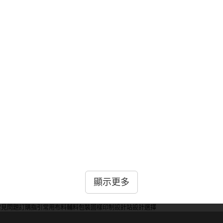
統的黑色、白色、灰色和藍色等。材質方面，我們有舒適的棉質
顯示更多
常見問題
訂購指引
常用布料
輔料包裝
圖樣印制
設計站
設計選擇
訂購較少的數量，請與我們的銷售團隊聯繫，我們會根據具體情況