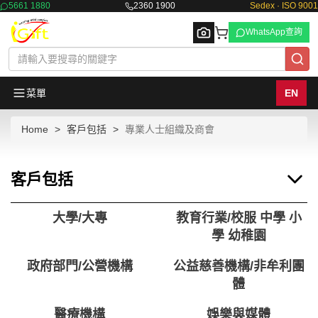
5661 1880
2360 1900
Sedex · ISO 9001
WhatsApp查詢
菜單
EN
Home
客戶包括
專業人士組織及商會
Browse
客戶包括
大學/大專
教育行業/校服 中學 小
學 幼稚園
政府部門/公營機構
公益慈善機構/非牟利團
體
醫療機構
娛樂與媒體