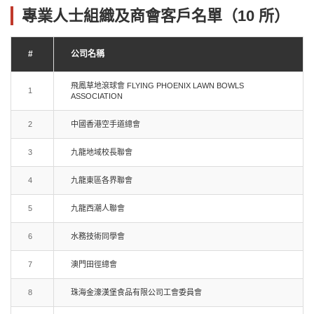
專業人士組織及商會客戶名單（10 所）
#
公司名稱
飛鳳草地滾球會 FLYING PHOENIX LAWN BOWLS
1
ASSOCIATION
2
中國香港空手道總會
3
九龍地域校長聯會
4
九龍東區各界聯會
5
九龍西潮人聯會
6
水務技術同學會
7
澳門田徑總會
8
珠海金濠漢堡食品有限公司工會委員會