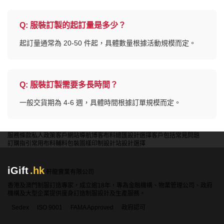
Q:
服裝訂製的起訂量是多少？
起訂量通常為 20-50 件起，具體數量根據活動規模而定。
Q:
服裝訂製需要多長時間？
一般交貨期為 4-6 週，具體時間根據訂單規模而定。
服務條款
私人政策
客戶
網站導航
博客
布料總匯
設計選擇
客戶包括
常見問題
訂購指引
常用布料
輔料包裝
圖樣印制
設計站
設計選擇
iGift
.hk
軒龍實業有限公司
香港及澳門制服訂造專家，成立逾18年，專為金融機構、物業管理公司、政府
機構及大型企業提供度身訂造制服設計及生產服務。
Sedex
ISO 9001
FAMA Approved
政府認可