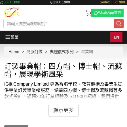
5661 1880
2360 1900
Sedex · ISO 9001
WhatsApp查詢
菜單
EN
Home
制服訂做
典禮儀式系列
畢業帽
訂製畢業帽：四方帽、博士帽、流蘇
帽，展現學術風采
iGift Company Limited 專為香港學校、教育機構及畢業生提
供專業訂製畢業帽服務，涵蓋四方帽、博士帽及流蘇帽等多
款式設計。憑藉20年行業經驗及ISO 9001認證，我們提供
最低10件起訂、急件最快3天交貨、免費設計諮詢的優質服
務，曾服務幼稚園至大學各級教育機構，為您的畢業典禮添
顯示更多
上獨特學術風采。價格由HKD40起，選擇iGift，讓您的畢業
禮更添光彩。立即聯絡我們，為您的學術盛事做好準備！