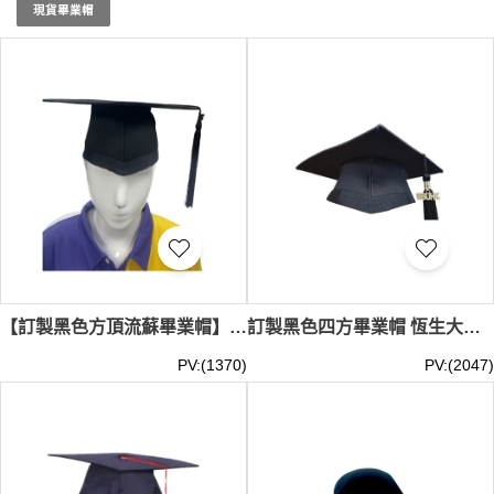
現貨畢業帽
【訂製黑色方頂流蘇畢業帽】｜全黑設計｜硬挺方形帽頂｜畢業帽設計｜右側附長流蘇｜自訂畢業帽｜畢業帽專門店 GGC029
訂製黑色四方畢業帽 恆生大學畢業帽 HSU 畢業帽製造商 四角帽 GGC028
PV:(1370)
PV:(2047)