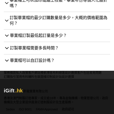
畢業帽上可以加印或繡上校徽、畢業年份等個人化設計
嗎？
頭圍尺寸：
為確保佩戴舒適，請準確量度頭圍。
帽款樣式與材質：
選擇經典的啞光面或亮面質料，打造您
訂製畢業帽的最少訂購數量是多少，大概的價格範圍為
想要的質感。
何？
流蘇 (Tassel) 顏色：
可選擇代表您學院的顏色，或任何您
心儀的特別色彩。
畢業帽訂製最低起訂量是多少？
第二步：發揮創意，加入客製化元素
這一步是為您的四方帽注入靈魂的關鍵！您可以加入：
訂製畢業帽需要多長時間？
電腦繡字：
將您的姓名、學位、畢業年份或一句座右銘繡
在帽上。
畢業帽可以自訂設計嗎？
電腦繡圖：
繡上您的大學校徽、學系標誌或任何有紀念價
值的圖案。
其他特殊要求：
有任何天馬行空的想法？隨時與我們的設
服務條款
私人政策
客戶
網站導航
博客
布料總匯
設計選擇
客戶包括
常見問題
訂購指引
常用布料
輔料包裝
圖樣印制
設計站
設計選擇
計團隊溝通！
第三步：聯絡 iGift 獲取報價及設計預覽
準備好您的想法後，即可透過我們的網站、WhatsApp 或親
iGift
.hk
軒龍實業有限公司
臨門市與我們聯繫。請提供：
香港及澳門制服訂造專家，成立逾18年，專為金融機構、物業管理公司、政府
客製化需求：
您想繡上的文字、圖案參考。
機構及大型企業提供度身訂造制服設計及生產服務。
訂購數量：
無論是個人訂製或團體訂購，我們都無任歡
Sedex
ISO 9001
FAMA Approved
政府認可
迎。