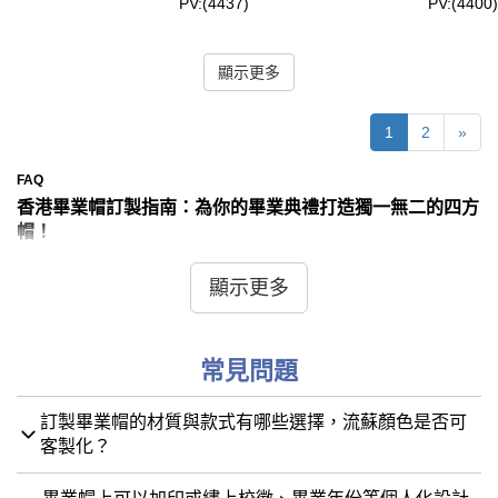
PV:(4437)
PV:(4400)
顯示更多
1
2
»
FAQ
香港畢業帽訂製指南：為你的畢業典禮打造獨一無二的四方
帽！
畢業典禮是人生中一個光輝璀璨的里程碑，一頂普通的四方
顯示更多
帽又怎能承載這份獨特的榮耀與回憶？iGift 制服為您提供專
業的四方帽客製化服務，讓您親手設計一頂印證青春、別具
意義的畢業帽，為您的大日子留下最美的註腳。
常見問題
四步輕鬆訂製您的專屬四方帽
想擁有一頂與眾不同的畢業帽？跟隨 iGift 的簡單四步曲，
訂製畢業帽的材質與款式有哪些選擇，流蘇顏色是否可
輕鬆完成訂製！
客製化？
第一步：確定基本規格
這是訂製的基礎，請先確認以下資料：