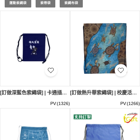
務。立即選購，讓 iGift 的索繩袋成為您生活中的實用配
運動索繩袋
索帶袋
索繩布袋
件！
尋找完美的輕便背包？iGift 的索繩袋絕對是您的理想之選。
我們的索繩袋不僅能提升您的生活效率，更是展現個人風格
的絕佳方式。從簡約設計到時尚印花，iGift 的索繩袋系列應
有盡有。無論您需要
抽繩袋
或是
拉繩袋
，iGift 都能滿足您
的需求。我們注重細節，如防水材質、加固拉繩，讓您的索
繩袋既實用又耐用。想要
束口袋訂製
嗎？或是
束口袋 訂製
呢？現在就來 iGift 探索您的專屬索繩袋，為您的日常生活
增添便利與時尚！如果您需要
小索繩袋
，iGift 也能提供。
雖然我們不提供零售和即時交收服務，但我們保證在您下單
後，以最快速度為您安排發貨。索繩袋最少訂購量 - MOQ:
50件起 ； 價格：HKD18 / 起, 視乎數量而定。貨期約需7-
[訂做深藍色索繩袋] | 卡通插畫logo印花 | 兩側有抽繩設計 | 方便收緊或攜帶 | 紀念品使 | DWG030
[訂做熱升華索繩袋] | 校慶活動索繩袋 | Southern Cross University | 紀念品索繩袋 DWG028
21天。
PV:(1326)
PV:(1266)