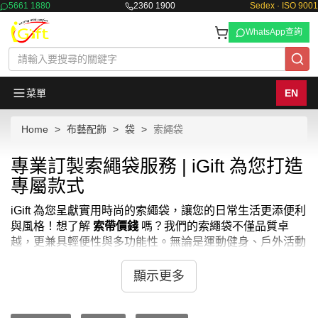
5661 1880
2360 1900
Sedex · ISO 9001
WhatsApp查詢
菜單
EN
Home
布藝配飾
袋
索繩袋
專業訂製索繩袋服務 | iGift 為您打造
專屬款式
iGift 為您呈獻實用時尚的索繩袋，讓您的日常生活更添便利
與風格！想了解
索帶價錢
嗎？我們的索繩袋不僅品質卓
越，更兼具輕便性與多功能性。無論是運動健身、戶外活動
還是日常出行，這些索繩袋都能滿足您的多樣需求。如果您
需要
束繩袋
或是想找
索繩袋香港
的供應商，iGift 絕對是您
顯示更多
的首選。每一個索繩袋都由我們的設計團隊精心打造，確保
耐用美觀、收納方便。我們也提供
帆布包繩
的客製化服