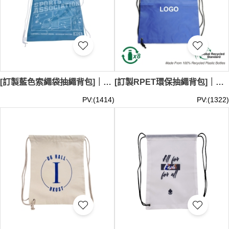
[訂製藍色索繩袋抽繩背包]｜時尚印花設計｜索繩袋生產公司｜maryknoll convent school｜DWG029
[訂製RPET環保抽繩背包]｜環保再生企業｜訂製會議禮品｜DWG027
PV:(1414)
PV:(1322)