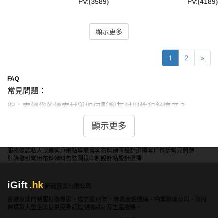
PV:(3589)
PV:(4189)
顯示更多
1
2
»
FAQ
常見問題：
問：索繩袋的繩索材質如何影響其耐用性和舒適度？
答：尼龍繩耐用但可能磨損皮膚。棉繩舒適但強度較低。混
顯示更多
合材質平衡舒適和耐用。選擇時需考慮使用頻率、承重需求
和皮膚敏感度，權衡舒適性和耐久性。
服務條款
私人政策
客戶
網站導航
博客
布料總匯
設計選擇
客戶包括
常見問題
訂購指引
常用布料
輔料包裝
圖樣印制
設計站
設計選擇
問：不同開口設計的索繩袋對物品安全性有何影響？
iGift
.hk
軒龍實業有限公司
答：抽繩設計便於開合但安全性較低。拉鍊口安全但增加重
香港及澳門制服訂造專家，成立逾18年，專為金融機構、物業管理公司、政府
量。磁扣設計時尚但可能意外開啟。選擇需權衡使用便利
機構及大型企業提供度身訂造制服設計及生產服務。
性、物品保護程度和個人喜好。