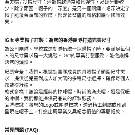
漁夫帽 / 冷帽尺寸：這類帽款通常較具彈性，尺碼分野較
少。除了頭圍，帽子的「深度」是另一個關鍵。帽深決定了
帽子能覆蓋頭部的程度，影響著整體的風格和臉型修飾效
果。
iGift 專業帽子訂製：為您的香港團隊打造完美尺寸
為公司團隊、學校或運動隊伍統一採購帽子時，要滿足每個
人的尺寸需求是一大挑戰。iGift的專業訂製服務，能徹底解
決您的煩惱。
尺碼齊全：我們可根據您團隊成員的具體帽子頭圍尺寸需
求，提供從兒童到成人加大碼的多種尺寸選擇，確保每個人
都戴得舒適。
款式多樣：無論是經典的棒球帽、時尚的漁夫帽，還是保暖
的冷帽，我們都能提供高品質的訂製服務。
品牌標識：將您的Logo或團隊標誌，透過精工刺繡或印刷
呈現在帽子上，打造出既專業又具紀念價值的專屬帽款。
常見問題 (FAQ)