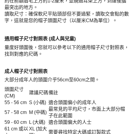
約在前額眉毛上方約1-2厘米，並繞過耳朵上方，到達後腦
最突出的地方。
讀取尺寸：確保軟尺平貼頭部但不要過緊，讀取交會點的數
字，這就是您的帽子頭圍尺寸（以厘米CM為單位）。
通用帽子尺寸對照表 (成人與兒童)
量度好頭圍後，您就可以參考以下的通用帽子尺寸對照表，
找到對應的尺碼。
成人帽子尺寸對照表
大部分成年人的頭圍介乎56cm至60cm之間。
頭圍尺寸
建議尺碼
備註
(CM)
55 - 56 cm
S (小碼)
適合頭圍偏小的成年人
最常見的平均尺寸，市面上大部分帽
57 - 58 cm
M (中碼)
子在此範圍
59 - 60 cm
L (大碼)
適合頭圍偏大的人士
61 cm 或以
XL (加大
需要尋找特定大碼或訂製款式