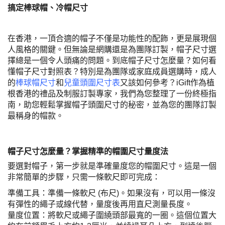
搞定棒球帽、冷帽尺寸
在香港，一頂合適的帽子不僅是功能性的配飾，更是展現個
人風格的關鍵。但無論是網購還是為團隊訂製，帽子尺寸選
擇總是一個令人頭痛的問題。到底帽子尺寸怎麼量？如何看
懂帽子尺寸對照表？特別是為團隊或家庭成員選購時，成人
的
棒球帽尺寸
和
兒童頭圍尺寸表
又該如何參考？iGift作為植
根香港的禮品及制服訂製專家，我們為您整理了一份終極指
南，助您輕鬆掌握帽子頭圍尺寸的秘密，並為您的團隊訂製
最稱身的帽款。
帽子尺寸怎麼量？掌握精準的帽圍尺寸量度法
要選對帽子，第一步就是準確量度您的帽圍尺寸。這是一個
非常簡單的步驟，只需一條軟尺即可完成：
準備工具：準備一條軟尺 (布尺)。如果沒有，可以用一條沒
有彈性的繩子或線代替，量度後再用直尺測量長度。
量度位置：將軟尺或繩子圍繞頭部最寬的一圈。這個位置大