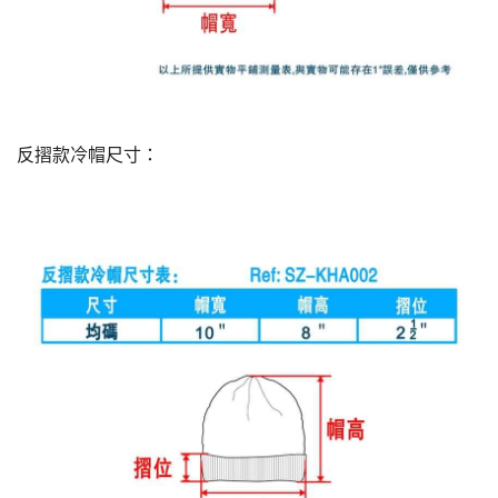
反摺款冷帽尺寸：