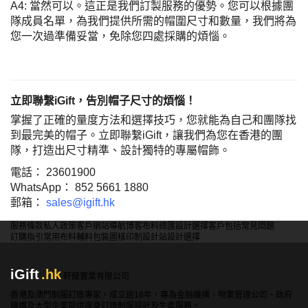
A4: 當然可以。這正是我們訂製服務的優勢。您可以根據團
隊成員名單，為我們提供所需的帽圍尺寸和數量，我們將為
您一次過準備妥當，免除您四處採購的煩惱。
立即聯繫iGift，告別帽子尺寸的煩惱！
掌握了正確的量度方法和選擇技巧，您就能為自己和團隊找
到最完美的帽子。立即聯繫iGift，讓我們為您在香港的團
隊，打造出尺寸精準、設計獨特的專屬帽飾。
電話： 23601900
WhatsApp： 852 5661 1880
郵箱：
sales@igift.hk
服務條款
私人政策
客戶
網站導航
博客
布料總匯
設計選擇
客戶包括
常見問題
訂購指引
常用布料
輔料包裝
圖樣印制
設計站
設計選擇
iGift
.hk
軒龍實業有限公司
香港及澳門制服訂造專家，成立逾18年，專為金融機構、物業管理公司、政府
機構及大型企業提供度身訂造制服設計及生產服務。