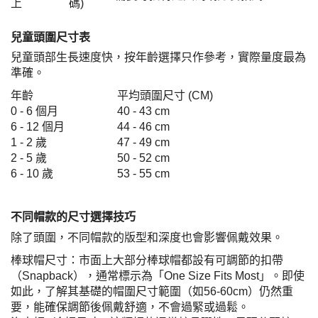
上
碼)
兒童頭圍尺寸表
兒童頭部生長速度快，按年齡選擇只作參考，實際量度最為
準確。
年齡
平均頭圍尺寸 (CM)
0 - 6 個月
40 - 43 cm
6 - 12 個月
44 - 46 cm
1 - 2 歲
47 - 49 cm
2 - 5 歲
50 - 52 cm
6 - 10 歲
53 - 55 cm
不同帽款的尺寸選擇技巧
除了頭圍，不同帽款的版型和深度也會影響佩戴效果。
棒球帽尺寸：市面上大部分棒球帽都設有可調節的扣帶
（Snapback），通常標示為「One Size Fits Most」。即使
如此，了解其基礎的帽圍尺寸範圍（如56-60cm）仍然重
要，能確保調節後佩戴舒適，不會過緊或過鬆。