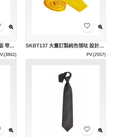
SKBT138 大量訂製領帶男韓版 窄款5cm 小領帶 手打款 豹紋斑馬紋領帶 個性學生潮
SKBT137 大量訂製純色領呔 設計休閒領呔 領呔供應商
V:(3862)
PV:(2557)