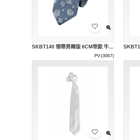
SKBT140 領帶男韓版 6CM窄款 牛仔棉質 休閒百搭 職業淺藍黑手打款碎花 牛仔布領帶 聖誕花紋 賣物會
PV:(3067)