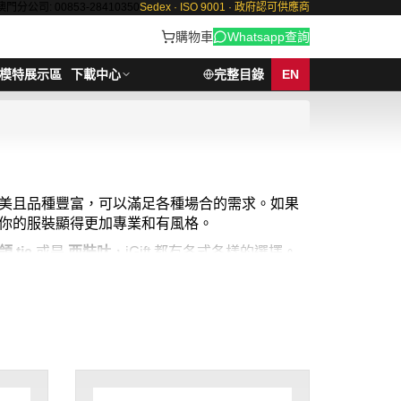
澳門分公司: 00853-28410350
Sedex · ISO 9001 · 政府認可供應商
購物車
Whatsapp查詢
模特展示區
下載中心
完整目錄
EN
美且品種豐富，可以滿足各種場合的需求。如果
都能讓你的服裝顯得更加專業和有風格。
領 tie
或是
西裝呔
，iGift 都有各式各樣的選擇。
喜好的需求。想要
紅色呔
嗎？或是想知道
黑色領
Gift 都能滿足您的需求。想知道
領帶哪裡買
嗎？領