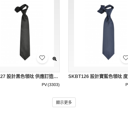
SKBT127 設計黑色領呔 供應訂造領呔 領呔制服公司 領呔價格 領呔供應商
PV:(3303)
P
顯示更多