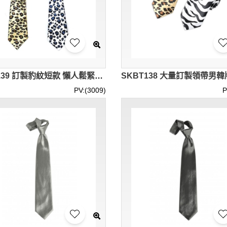
SKBT139 訂製豹紋短款 懶人鬆緊帶 簡易領帶 假帶 不用打結帶
PV:(3009)
P