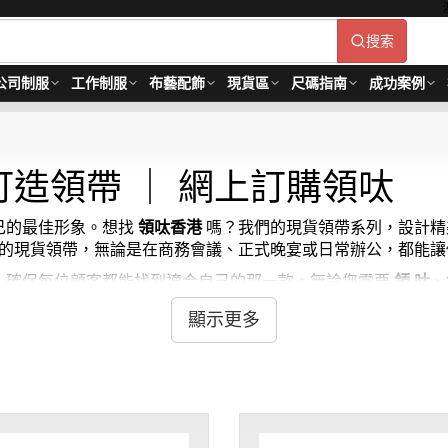
搜索
公司制服
工作制服
布藝配飾
現貨區
尺碼指南
成功案例
造領帶 ｜ 網上訂購領呔
自己的最佳形象。想找
領呔香港
嗎？我們的現貨領帶系列，設計精
 iGift 的現貨領帶，無論是在商務會議、正式晚宴或日常辦公，
潮流，確保每位顧客都能找到適合自己的那一款。無論您需要
領 呔
、
的條紋和格子款，也有現代感十足的簡約風格，滿足不同個性和
顯示更多
在任何場合都自信滿滿，魅力四射。如果您想
買呔
或是尋找
領太
，i
/ 起, 視乎數量而定。貨期約需3-7天。