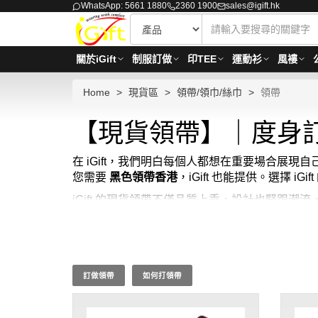
WhatsApp: 5661 1880
2360 1900
sales@igift.hk
關於iGift
制服訂做
印TEE
運動衫
風褸
Home
現貨區
領帶/領巾/絲巾
領帶
【現貨領帶】｜度身訂
在 iGift，我們明白每個人都想在重要場合展現
您需要
黑色領帶香港
，iGift 也能提供。選擇
iGift 的現貨領帶不僅品質上乘，設計也緊跟
我們的現貨領帶色彩豐富、風格多樣，既有傳統
帶哪裡買
呢？穿上 iGift 的現貨領帶，讓你
帶最少訂購量 - MOQ: 1件起 ； 價格：HKD50 
訂做領帶
如何打領帶