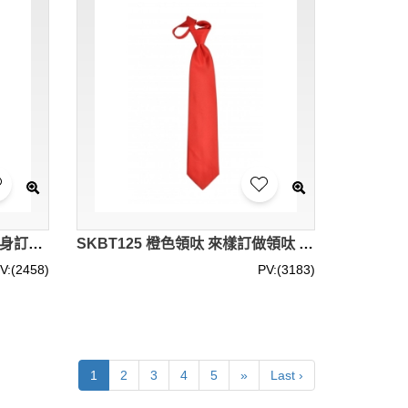
SKBT126 設計寶藍色領呔 度身訂造領呔 領呔製衣廠 領呔價格 領呔供應商
SKBT125 橙色領呔 來樣訂做領呔 領呔生產商 領呔價格
V:(2458)
PV:(3183)
1
2
3
4
5
»
Last ›