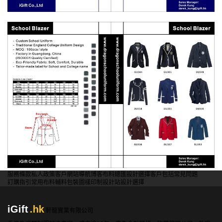
服務條款
私人政策
客戶
網站導航
博客
布料總匯
設計選擇
客戶包括
常見問題
訂購指引
常用布料
輔料包裝
圖樣印制
設計站
設計選擇
iGift
.hk
軒龍實業有限公司