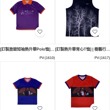
[訂製旅遊短袖熱升華Polo恤] | 導遊熱升華Polo恤 | 澳門十六浦 | 巴士司機短袖Polo恤 | 酒店 賭場 P1803
[訂製熱升華背心T恤] | 樹藝行業 農業護理 | 熱升華背心T恤供應商 VT319
PV:(1610)
PV:(1617)