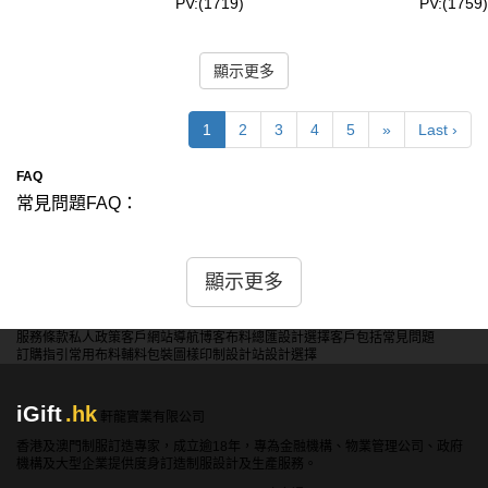
PV:(1719)
PV:(1759)
顯示更多
1
2
3
4
5
»
Last ›
FAQ
常見問題FAQ：
問：訂製熱升華背心的價格如何計算？
答：價格取決於多種因素，包括訂單數量、設計的複雜度和
顯示更多
選擇的材質。訂單量越大，單價越優惠。您可以聯繫我們的
銷售團隊獲取詳細的報價。
服務條款
私人政策
客戶
網站導航
博客
布料總匯
設計選擇
客戶包括
常見問題
訂購指引
常用布料
輔料包裝
圖樣印制
設計站
設計選擇
問：如果我對最終產品不滿意，可以退換貨嗎？
答：由於是訂製產品，一般情況下我們不接受退換貨。但如
iGift
.hk
果產品有質量問題或與確認的設計不符，我們會提供免費修
軒龍實業有限公司
改或重新製作服務。請在收到產品後7天內聯繫我們的客戶
香港及澳門制服訂造專家，成立逾18年，專為金融機構、物業管理公司、政府
機構及大型企業提供度身訂造制服設計及生產服務。
服務團隊，我們會儘快解決問題。