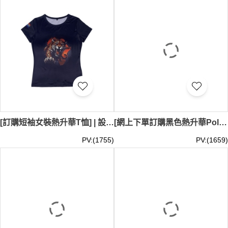
[訂購短袖女裝熱升華T恤] | 設計黑色全件印花T恤 | 搖滾樂隊熱升華T恤 T1169
[網上下單訂購黑色熱升華Polo恤] | 設計半胸拉鏈款式 | 長跑熱升華Polo恤 | 定向越野 P1794
PV:(1755)
PV:(1659)