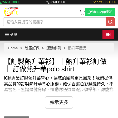
5661 1880
2360 1900
Sedex · ISO 9001
WhatsApp查詢
菜單
EN
Home
制服訂做
運動系列
熱升華產品
【訂製熱升華衫】｜熱升華衫訂做
｜ 訂做熱升華polo shirt
iGift專業訂製熱升華背心，讓您的團隊更具風采！我們提供
高品質的訂製熱升華背心服務，確保圖案色彩鮮豔持久，不
易褪色。無論是健身房、運動隊伍還是跑步俱樂部，都能找
到理想的款式與設計。採用高彈性、透氣的面料，結合專業
人體工學剪裁，讓每位成員穿得舒適自在。iGift更支援客製
顯示更多
化印刷與刺繡，展現獨一無二的團隊精神。選擇iGift訂製熱
升華背心，享受快速交貨與貼心售後服務。立即訂製，讓您