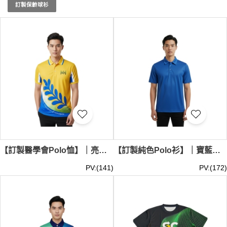
的團隊魅力四射！了解更多，請訪問我們的官網。熱升華產
訂製保齡球衫
品最少訂購量 -MOQ: 10件起 ； 價格：HKD40 / 起, 視乎數
量而定。貨期約需14-21天。
【訂製醫學會Polo恤】｜亮黃色設計｜藍白雙色條紋領｜兩側白色藍色拼接｜下擺藍綠漸變及文字 | 澳門顺勢療法醫學會 |VT324
【訂製純色Polo衫】｜寶藍色設計｜經典翻領三顆鈕扣｜可加印或刺繡圖案 |熱升華Polo專門店 | VT326
PV:(141)
PV:(172)