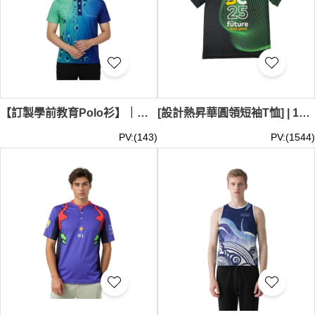
【訂製學前教育Polo衫】｜藍綠漸變衣身｜深藍色翻領｜趣味水滴氣泡印花｜胸口可加印校名｜COOKTOWN KINDY | VT323
[設計熱昇華圓領短袖T恤] | 100% polyester | RPET再生環保T恤 | 全件熱升華印花 | 時尚全件熱升華 | 工作人員制服 | 團隊制服 | 活動制服 | P1871
PV:(143)
PV:(1544)