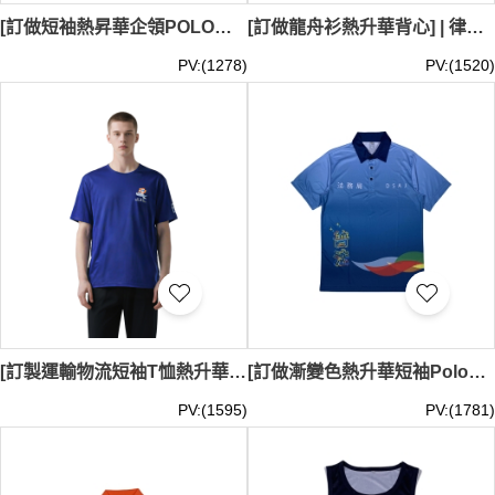
[訂做短袖熱昇華企領POLO恤] | 團體俱樂部員工制服 | 100%滌 | 熱升華印花 | archery player club | P1857
[訂做龍舟衫熱升華背心] | 律師行龍舟比賽 | 龍舟競賽背心 | 龍舟隊 | 爬龍舟熱升華背心 VT322
PV:(1278)
PV:(1520)
[訂製運輸物流短袖T恤熱升華] | 宣傳活動熱升華tee | 運輸及物流局 | 熱升華供應商 | 藍色圓領 香港 政府 T1182
[訂做漸變色熱升華短袖Polo恤] | 澳門法務局 | 宣傳活動Polo恤 | 熱升華Polo專門店 P1804
PV:(1595)
PV:(1781)