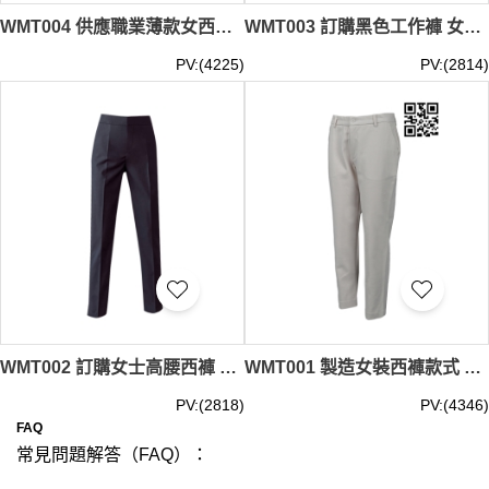
WMT004 供應職業薄款女西褲 窄腳褲直筒西裝褲 九分修身女西褲 時尚修身 緊身剪裁款 黑色
WMT003 訂購黑色工作褲 女正裝西褲 女職業裝褲子 女夏薄款長褲 時尚修身 緊身剪裁款 黑色
PV:(4225)
PV:(2814)
WMT002 訂購女士高腰西褲 九分西裝職業直筒褲 寬鬆休閒西褲 時尚修身女西褲 黑色
WMT001 製造女裝西褲款式 訂做西褲款式 設計西褲款式 西褲生產商 淺灰色
PV:(2818)
PV:(4346)
FAQ
常見問題解答（FAQ）：