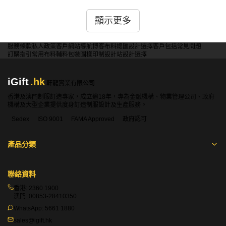
問：是否可以根據季節選擇合適的面料？
答： 可以的。我們提供適合不同季節的面料選擇。夏季可
顯示更多
選擇輕薄透氣的亞麻或棉布，冬季則可以選擇保暖的純羊毛
或羊毛混紡。我們的設計師會根據季節和您的需求提供最佳
服務條款
私人政策
客戶
網站導航
博客
布料總匯
設計選擇
客戶包括
常見問題
的面料建議。
訂購指引
常用布料
輔料包裝
圖樣印制
設計站
設計選擇
問：是否可以在西褲上添加個性化的細節？
iGift
.hk
答： 當然可以。我們支持多種個性化定制選項，例如褲腳
軒龍實業有限公司
開衩、口袋設計、褲腰裝飾等。您可以根據自己的喜好和需
香港及澳門制服訂造專家，成立逾18年，專為金融機構、物業管理公司、政府
機構及大型企業提供度身訂造制服設計及生產服務。
求添加個性化的細節，使您的西褲更加獨特。
Sedex
ISO 9001
FAMA Approved
政府認可
問：如何確保訂製的西褲符合我的體型？
答： 我們會在量身過程中詳細記錄您的身形數據，並根據
產品分類
這些數據進行精確的製作。此外，在製作過程中我們會安排
試穿並進行必要的調整，確保最終成品完美貼合您的體型。
聯絡資料
問：可以訂製不同顏色的西褲嗎？
香港:
2360 1900
答： 可以的。我們提供多種顏色選擇，包括經典的黑色、
澳門:
00853-28410350
灰色、藍色，以及其他時尚顏色。您可以根據自己的需求和
WhatsApp:
5661 1880
場合選擇適合的顏色，我們的設計師也會提供專業建議。
sales@igift.hk