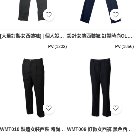
[大量訂製女西裝褲] | 個人設計辦公女西褲 | 行政女西褲 | 商會女西褲供應商 97%COTTON 3%SPANDEX WMT012
設計女裝西裝褲 訂製時尚OL休閒女西裝 女西褲供應商 休閒褲職業西裝褲長褲 時尚修身 緊身剪裁款 灰色 WMT011
PV:(1202)
PV:(1856)
WMT010 製造女裝西裝 時尚休閒女西裝 女西褲供應商 黑色 弘發-TC128*60厚紗卡 高腰
WMT009 訂做女西褲 黑色西褲 休閒修身褲 海事管理 西裝布 女西褲生產商 黑色 高腰