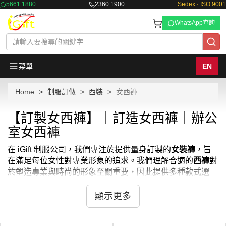
5661 1880
2360 1900
Sedex · ISO 9001
WhatsApp查詢
菜單
EN
Home
制服訂做
西裝
女西褲
【訂製女西褲】｜訂造女西褲｜辦公
室女西褲
在 iGift 制服公司，我們專注於提供量身訂製的
女裝褲
，旨
在滿足每位女性對專業形象的追求。我們理解合適的
西褲
對
於塑造專業與時尚的形象至關重要，因此提供多種款式選
擇，包括經典直筒、時尚煙管褲或休閒寬腿褲，以適應不同
的場合和風格需求。無論您需要俐落的
黑色西褲女
、舒適的
顯示更多
西褲女
，還是展現專業的
西裝 褲 女
，iGift 都能滿足您的需
求。