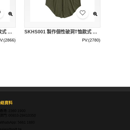
SKHS002 訂做歐美破洞T恤款式 設計寬鬆時尚破洞T恤款式 乞丐服 製作嘻哈破洞T恤款式 破洞T恤中心
SKHS001 製作個性破洞T恤款式 自訂寬鬆破洞T恤款式 乞丐服 破洞T恤 訂造破洞T恤款式 破洞T恤專營
V:(2866)
PV:(2780)
時尚品味。
聯絡資料
格的服裝。
香港:
2360 1900
澳門:
00853-28410350
WhatsApp:
5661 1880
sales@igift.hk