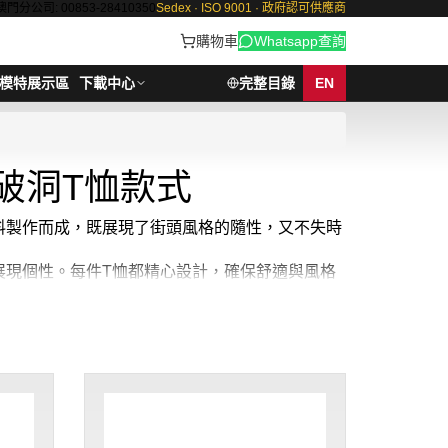
澳門分公司: 00853-28410350
Sedex · ISO 9001 · 政府認可供應商
購物車
Whatsapp查詢
模特展示區
下載中心
完整目錄
EN
破洞T恤款式
材料製作而成，既展現了街頭風格的隨性，又不失時
鬆展現個性。每件T恤都精心設計，確保舒適與風格
現貨破洞T恤
最少訂購量 -MOQ: 1件起 ； 價格：