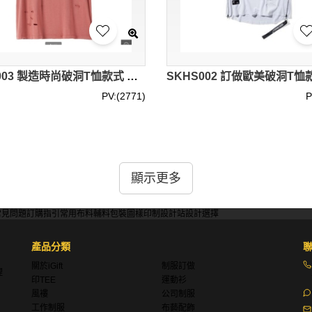
SKHS003 製造時尚破洞T恤款式 訂做舒適破洞T恤款式 設計破洞T恤款式 破洞T恤專營
PV:(2771)
P
顯示更多
裁風格，例如修身版、寬鬆版和超大版，滿足不同穿著者的需求和
常見問題
訂購指引
常用布料
輔料包裝
圖樣印制
設計站
設計選擇
產品分類
供選擇，包括經典的黑白色以及各種鮮豔的顏色，適合搭配各種風
關於iGift
制服訂做
理
印TEE
運動衫
風褸
公司制服
工作制服
布藝配飾