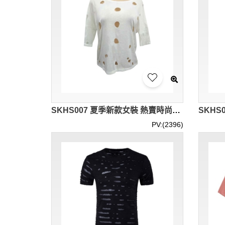
SKHS007 夏季新款女裝 熱賣時尚圓領鏤空性感上衣 短袖女士T恤 破洞T恤 嘻哈 仿棉拉架 開窿
PV:(2396)