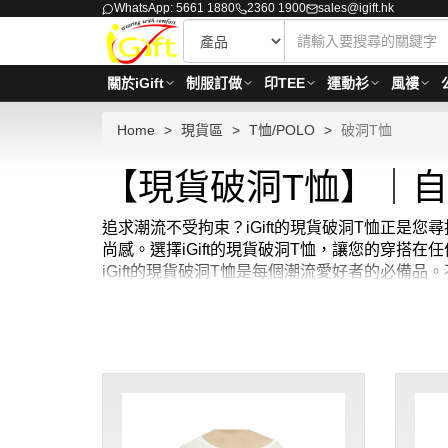
WhatsApp: 5661 1880
2360 1900
sales@igift.hk
關於iGift
制服訂做
印TEE
運動衫
風褸
Home
現貨區
T恤/POLO
破洞T恤
【現貨破洞T恤】｜自
追求潮流不受拘束？iGift的現貨破洞T恤正
尚感。選擇iGift的現貨破洞T恤，讓您的穿搭
iGift的現貨破洞T恤是每個潮流愛好者的必
兼備，是您衣櫃中不可或缺的一部分。立即選擇iG
HKD40 / 起, 視乎數量而定。
貨期約需3-7天