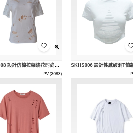
SKHS008 設計仿棉拉架烧花时尚破洞新款T恤 訂做女裝破洞T恤款式 穿窿 製造短款破洞T恤款式 破洞T恤專門店 穿窿 圖案
PV:(3083)
P