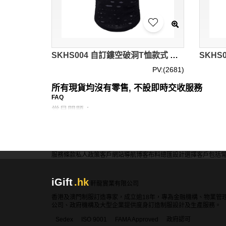
SKHS004 自訂鏤空破洞T恤款式 製作歐美嘻哈破洞T恤款式 穿窿 訂做破洞T恤款式 破洞T恤中心
PV:(2681)
所有現貨均沒有零售, 不設即時交收服務
FAQ
常見問題：
問：現貨破洞T恤是否有不同的剪裁風格？
答：是的，iGift提供的現貨破洞T恤有多種剪
服務條款
私人政策
客戶
網站導航
博客
布料總匯
設計選擇
客戶包括
問：現貨破洞T恤是否有多種顏色可選？
iGift
.hk
軒龍實業有限公司
答：是的，iGift的現貨破洞T恤有多種顏色可
香港及澳門制服訂造專家，成立逾18年，專為金融機構、物業管
公司、政府機構及大型企業提供度身訂造制服設計及生產服務。
Sedex
ISO 9001
FAMA Approved
政府認可
問：現貨破洞T恤是否有特殊的水洗效果？