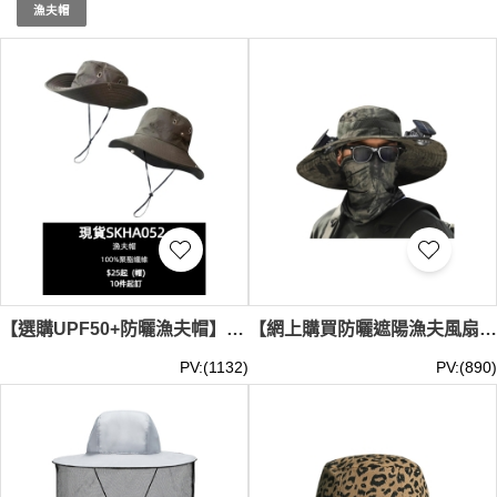
制服的現貨漁夫帽，讓您的團體機構在各類活動中展現統一
漁夫帽
且專業的形象，提升整體團隊精神和形象。
現貨漁夫帽/禮
儀帽
最少訂購量 -MOQ: 1件起 ； 價格：HKD20 / 起, 視乎數
量而定。
貨期約需3-7天。
【選購UPF50+防曬漁夫帽】｜100%聚酯纖維｜帽簷紐扣可翻折｜一帽兩戴設計｜配可調節防風繩｜現貨主推｜登山釣魚帽批發 SKHA052-HB-HB173#
【網上購買防曬遮陽漁夫風扇帽】｜太陽能風扇帽｜太陽能充電風扇｜寬大全遮帽簷｜戶外登山帽｜可調節下巴帶｜漁夫風扇帽供應商 SKHA051
PV:(1132)
PV:(890)