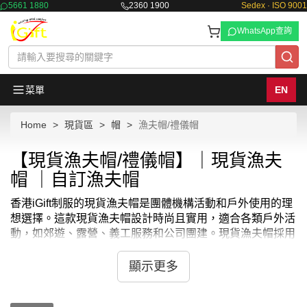
5661 1880
2360 1900
Sedex · ISO 9001
WhatsApp查詢
菜單
EN
Home
現貨區
帽
漁夫帽/禮儀帽
【現貨漁夫帽/禮儀帽】｜現貨漁夫
帽 ｜自訂漁夫帽
香港iGift制服的現貨漁夫帽是團體機構活動和戶外使用的理
想選擇。這款現貨漁夫帽設計時尚且實用，適合各類戶外活
動，如郊遊、露營、義工服務和公司團建。現貨漁夫帽採用
高品質面料，具有優良的透氣性和防曬功能，確保在陽光下
保持舒適。香港iGift制服提供多種顏色和尺寸選擇，滿足不
顯示更多
同成員的需求。此外，現貨漁夫帽還可以根據需求印上機構
標誌和活動主題，增強團體認同感和凝聚力。選擇香港iGift