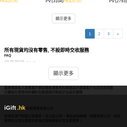
HK$20.00
PV:(3104)
HK$20.00
PV:(2793)
顯示更多
1
2
3
»
所有現貨均沒有零售, 不設即時交收服務
FAQ
常見問題 FAQ
1. 如何選擇適合自己的漁夫帽尺寸？
顯示更多
選擇漁夫帽尺寸時，首先應該測量頭圍。一般來說，
帽子的標籤上會標明適合的頭圍範圍。選擇比自己頭
服務條款
私人政策
客戶
網站導航
博客
布料總匯
設計選擇
客戶包括
常見問題
圍略大一點的尺寸會更加舒適。
訂購指引
常用布料
輔料包裝
圖樣印制
設計站
設計選擇
2. 漁夫帽怎樣保養才能延長使用壽命？
iGift
.hk
軒龍實業有限公司
漁夫帽的保養主要包括定期清洗和適當存放。建議手
香港及澳門制服訂造專家，成立逾18年，專為金融機構、物業管理公司、政府
洗帽子，避免機洗以免變形。存放時，應該放在乾燥
機構及大型企業提供度身訂造制服設計及生產服務。
通風的地方，避免長時間受到陽光直射。