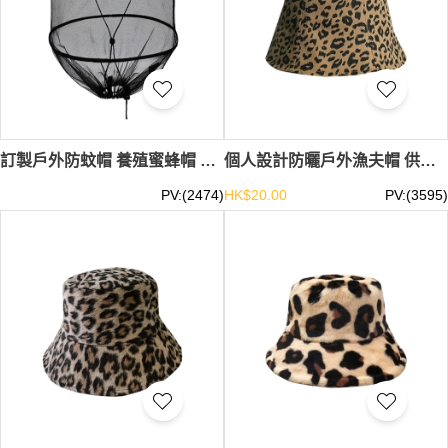
訂製戶外防蚊帽 養殖蜜蜂帽 透氣網紗面罩 釣魚帽 SKHA050
個人設計防曬戶外漁夫帽 供應豹紋漁夫帽 漁夫帽專門店 SKHA049
PV:(2474)
HK$20.00
PV:(3595)