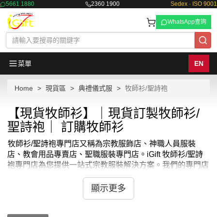
5661 1880
2360 1900
Sedex · ISO 9001
WhatsApp查詢
菜單
EN
Home
現貨區
典禮儀式服
牧師衫/聖詩袍
【現貨牧師衫】｜現貨訂製牧師衫/
聖詩袍｜ 訂購牧師衫
牧師衫/聖詩袍專門店又稱為宗教服飾店、神職人員服裝
店、教會用品專賣店、聖職服裝專門店。iGift 牧師衫/聖詩
袍專門店為您提供一站式宗教服裝解決方案。我們的專門店
匯集了各種款式和尺寸的牧師衫和聖詩袍，從傳統設計到現
代風格，應有盡有。我們提供各式
天主教神父衣服
、
教士
顯示更多
服
、
神父袍
、
神父 服裝
，以及
神父服裝介紹
。每位神職人
員都能在我們的牧師衫/聖詩袍專門店中找到適合自己的完