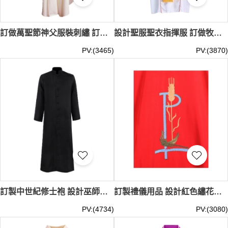
訂做萬聖節神父服裝刺繡 訂購Chasuble神職人員長袍外衣 披肩 SKPT069
設計聖服聖衣指揮服 訂做牧師服主持合唱服 演出服裝 長老服 受洗服聖詩服 SKPT068
PV:(3465)
PV:(3870)
訂製中世紀修士袍 設計巫師服牧師服教堂神父 表演服裝 工作祭衣 神職人員長袍 SKPT067
訂製禮儀用品 設計紅色繡花折圓領彌撒服裝 表演服裝 工作祭衣 復古長袍肩帶 SKPT066
PV:(4734)
PV:(3080)