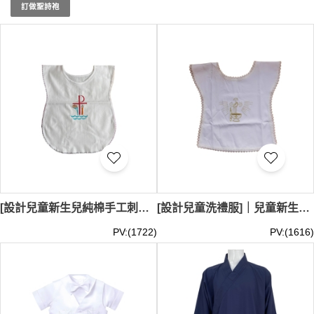
美選擇，確保在各種宗教場合中展現莊重與神聖。我們也提
訂做聖詩袍
供
神父服装
、
神父服飾
，以及
神父 服装
。
來到 iGift 牧師衫/聖詩袍專門店，您將發現宗教服裝也可以
很時尚。我們不僅關注服裝的莊重性，更注重舒適度和個性
化設計。我們的專業團隊定期更新商品，確保牧師衫/聖詩
袍專門店始終走在宗教服飾潮流的前沿。無論您偏好經典款
式還是創新設計，我們都有適合您的選擇。iGift 也提供
天主
教服飾
和
天主教服飾
的選擇。選擇 iGift，讓您的宗教服裝成
為展現信仰的重要一環，在每次宗教活動中都能感受到神聖
的力量。牧師衫和聖詩袍最少訂購量 -MOQ: 1件起 ； 價
格：HKD60/ 起, 視乎數量而定。貨期約需3-7天
[設計兒童新生兒純棉手工刺繡洗禮小白衣]｜紀念品小白衣｜背後可手寫名字｜ SKPT079
[設計兒童洗禮服]｜兒童新生兒刺繡洗禮小白衣｜紀念品小白衣｜ SKPT078
PV:(1722)
PV:(1616)