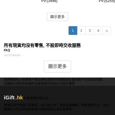
PV:(3998)
PV:(5259)
顯示更多
1
2
3
4
»
所有現貨均沒有零售, 不設即時交收服務
FAQ
常見問題：
問：現貨牧師衫是否有不同的顏色選擇？
顯示更多
答：是的，iGift提供的現貨牧師衫有多種顏色可供選擇，包
括經典的黑色、白色以及其他定製顏色，滿足不同教會和場
服務條款
私人政策
客戶
網站導航
博客
布料總匯
設計選擇
客戶包括
常見問題
訂購指引
常用布料
輔料包裝
圖樣印制
設計站
設計選擇
合的需求。
iGift
.hk
軒龍實業有限公司
問：現貨聖詩袍是否有刺繡設計？
香港及澳門制服訂造專家，成立逾18年，專為金融機構、物業管理公司、政府
答：是的，iGift的部分現貨聖詩袍設計有精美的刺繡圖案，
機構及大型企業提供度身訂造制服設計及生產服務。
可以包括十字架、葡萄藤等宗教象徵，增添莊重感和儀式