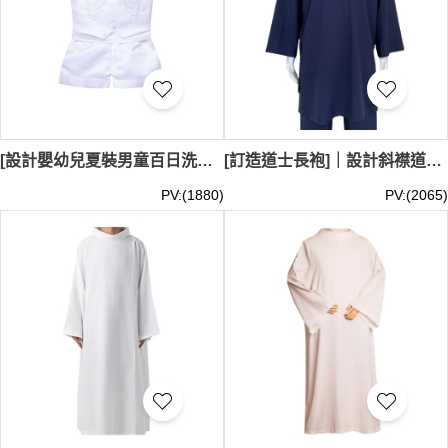
[設計嬰幼兒夏裝男童百日洗禮服]｜花童禮服套裝｜短版寶寶爬服｜年齡：12个月,18个月,2歲,3歲｜棉45% 聚酯纖維28% 竹漿纖維27%｜ SKPT077
[訂造道士長袍]｜設計斜襟道士長袍套裝｜道士服中心 SKPT076
PV:(1880)
PV:(2065)