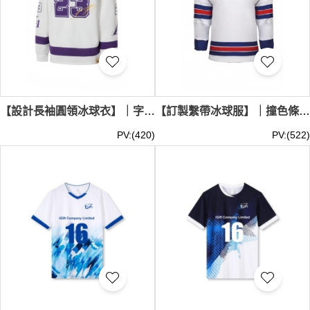
【設計長袖圓領冰球衣】｜字母印花｜雙層描邊數字｜羅紋收口圓領｜袖管圖案點綴｜寬鬆套頭款式｜冰球服批發 SKTAFC054
【訂製繫帶冰球服】｜撞色條紋｜V領繫帶設計｜長袖運動剪裁｜下擺橫條點綴｜冰球服專門店 SKTAFC053
PV:(420)
PV:(522)