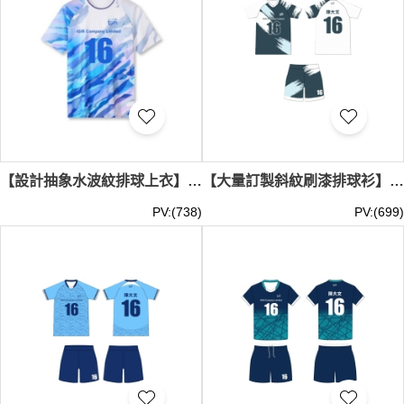
【設計抽象水波紋排球上衣】｜清爽藍色系不規則圖案｜插肩袖剪裁修飾肩線｜後背大面積留白｜現貨主推｜現貨排球服訂製 SKTAFC047-FC312
【大量訂製斜紋刷漆排球衫】｜醒目對比色調｜V型領口剪裁｜褲管呼應上衣印花｜現貨主推｜排球服專賣店 SKTAFC046-FCLQF-2504261
PV:(738)
PV:(699)