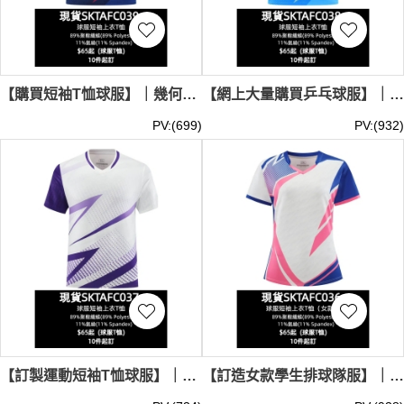
【購買短袖T恤球服】｜幾何線條圖案｜V領撞色設計｜異色拼接袖子｜現貨主推｜運動短袖T恤球服供應商 SKTAFC039-SBTY-A3226#
【網上大量購買乒乓球服】｜男款V領球衣｜藍綠抽象線條｜現貨主推｜全身熱升華印花｜乒乓球服公司 SKTAFC038-SBTY-A3225#
PV:(699)
PV:(932)
【訂製運動短袖T恤球服】｜紫白撞色設計｜V領紫色鑲邊｜現貨主推｜幾何漸變圖案｜運動短袖T恤專門店 SKTAFC037-SBTY-A3219#
【訂造女款學生排球隊服】｜白底粉藍圖形｜左肩細密條紋｜現貨主推｜袖口粉藍收邊｜收腰學生球隊服專賣 SKTAFC036-SBTY-A3218#