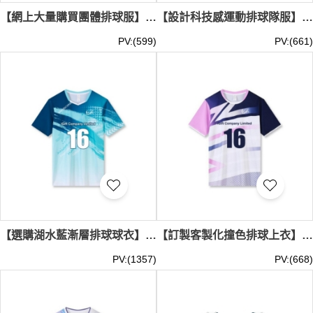
【網上大量購買團體排球服】｜耐洗滌不褪色｜客製化LOGO｜精緻包邊領口｜現貨主推｜排球服供應商 SKTAFC051-FC302
【設計科技感運動排球隊服】｜不規則像素圖案｜右下留白拼接｜熱轉印LOGO｜現貨主推｜排球服專門店 SKTAFC050-FC303
PV:(599)
PV:(661)
【選購湖水藍漸層排球球衣】｜深淺紫色暈染｜V型領口包邊｜動感筆刷紋理｜專屬人名燙畫｜現貨主推｜排球服公司 SKTAFC049-FC304
【訂製客製化撞色排球上衣】｜撞色袖色剪裁｜圓領包邊工藝｜前胸熱轉印LOGO｜現貨主推｜現貨排球服批發 SKTAFC048-FC306
PV:(1357)
PV:(668)