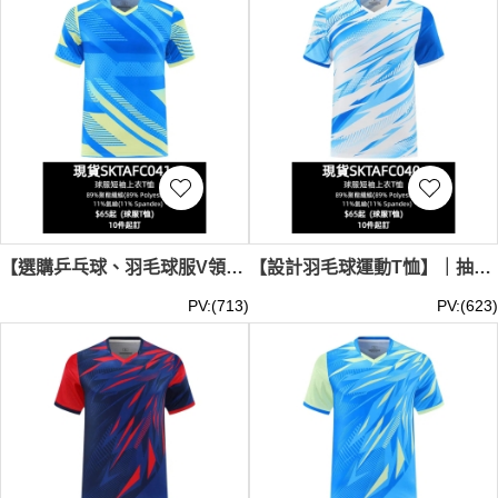
【選購乒乓球、羽毛球服V領T恤】｜螢光黃色點綴｜V領拼接領口｜現貨主推｜斜向條紋圖案｜球服V領T恤專門店 SKTAFC041-SBTY-A3229#
【設計羽毛球運動T恤】｜抽象閃電圖形｜V領雙層領口｜現貨主推｜漸變網點元素｜羽毛球運動T恤批發 SKTAFC040-SBTY-A3227#
PV:(713)
PV:(623)