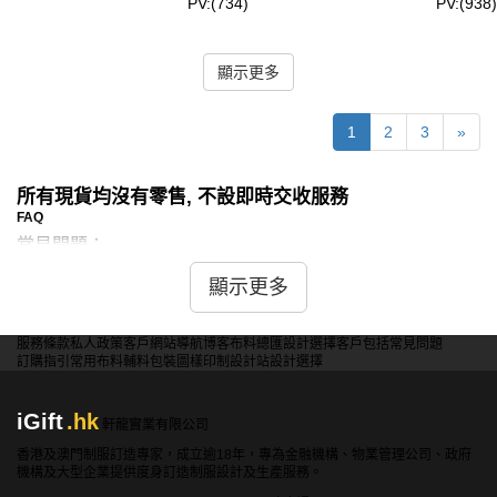
PV:(734)
PV:(938)
顯示更多
1
2
3
»
所有現貨均沒有零售, 不設即時交收服務
FAQ
常見問題：
問：現貨田徑服是否有速乾功能？
顯示更多
答：是的，iGift提供的現貨田徑服具有速乾功能，使用高科
技速乾材料製作，能迅速排汗，保持運動時的乾爽舒適。
服務條款
私人政策
客戶
網站導航
博客
布料總匯
設計選擇
客戶包括
常見問題
訂購指引
常用布料
輔料包裝
圖樣印制
設計站
設計選擇
問：現貨運動套裝是否有多種顏色和尺寸可選？
iGift
.hk
軒龍實業有限公司
答：是的，iGift的現貨運動套裝有多種顏色和尺寸可選，滿
香港及澳門制服訂造專家，成立逾18年，專為金融機構、物業管理公司、政府
足不同年齡和體型的需求，適合各種場合和團隊使用。
機構及大型企業提供度身訂造制服設計及生產服務。