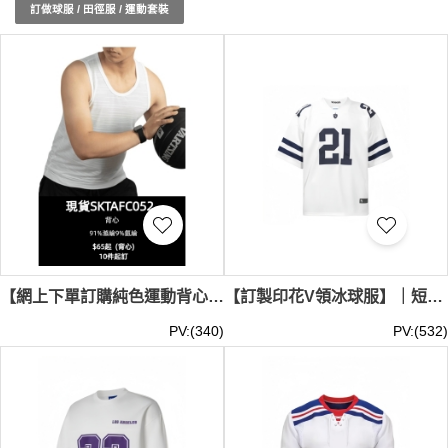
運動套裝都經過精心設計，以符合現代運動科技的需要，確
訂做球服 / 田徑服 / 運動套裝
保每一次穿著都能感受到無與倫比的舒適感和動力支持。選
擇iGift的現貨田徑服和運動套裝，讓您的運動生活更加豐富
多彩。現貨田徑服和運動套裝
最少訂購量 -MOQ: 1件起 ；
價格：HKD80 / 起, 視乎數量而定。
貨期約需3-7天
【網上下單訂購純色運動背心T恤】｜91%滌綸9%氨綸｜設計速乾 透氣 比賽運動套裝｜比賽運動套裝｜比賽背心T恤專門店 SKTAFC052-SF-19123
【訂製印花V領冰球服】｜短袖衣身｜正面印花數字｜肩膀兩側印字｜袖管雙道撞色橫紋｜冰球服供應商 SKTAFC055
PV:(340)
PV:(532)