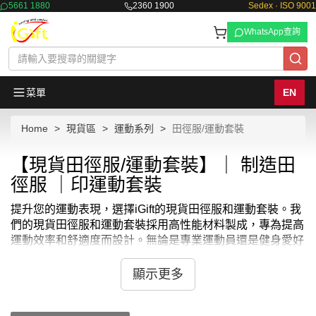
5661 1880
2360 1900
Sedex · ISO 9001
WhatsApp查詢
菜單
EN
Home
現貨區
運動系列
田徑服/運動套裝
【現貨田徑服/運動套裝】｜ 制造田
徑服 ｜印運動套裝
提升您的運動表現，選擇iGift的現貨田徑服和運動套裝。我
們的現貨田徑服和運動套裝採用高性能材料製成，專為提高
運動效率和舒適度而設計。無論是專業運動員還是健身愛好
者，iGift的現貨田徑服和運動套裝都能幫助您在各種運動活
動中保持最佳狀態，展現出色表現。
顯示更多
iGift的現貨田徑服和運動套裝結合了時尚與功能性，不僅適
合各種體育活動，也適合日常休閒穿著。每件現貨田徑服和