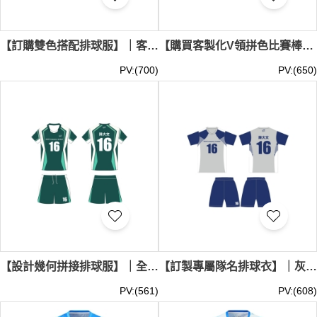
【訂購雙色搭配排球服】｜客製化全身訂製｜上衣繁複線條｜褲腳簡約數字｜高彈性腰圍｜現貨主推｜排球服供應商 SKTAFC045-FCLQF-2504251
【購買客製化V領拼色比賽棒球服】｜獨特領口剪裁｜深淺色階變化｜腰部幾何紋理｜透氣排汗布料｜現貨主推｜排球服批發 SKTAFC044-FCLQF-2504241
PV:(700)
PV:(650)
【設計幾何拼接排球服】｜全身訂做撞色棒球服｜V型領口剪裁｜前胸LOGO標誌｜兩側白色裁片｜現貨主推｜排球服公司 SKTAFC043-FCLQF-2504263
【訂製專屬隊名排球衣】｜灰色撞深藍袖｜前胸印製LOGO｜V型領口剪裁｜兩側線條裝飾｜現貨主推｜排球服專門店 SKTAFC042-FCLOF-254292
PV:(561)
PV:(608)