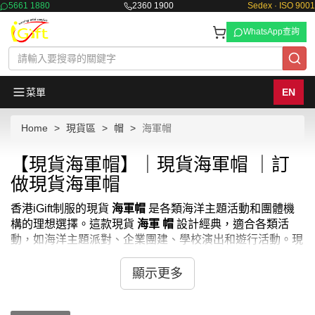
5661 1880
2360 1900
Sedex · ISO 9001
WhatsApp查詢
菜單
EN
Home
現貨區
帽
海軍帽
【現貨海軍帽】｜現貨海軍帽 ｜訂
做現貨海軍帽
香港iGift制服的現貨
海軍帽
是各類海洋主題活動和團體機
構的理想選擇。這款現貨
海軍 帽
設計經典，適合各類活
動，如海洋主題派對、企業團建、學校演出和遊行活動。現
貨
海軍帽子
採用高品質面料，佩戴舒適且透氣，經久耐
用。香港iGift制服提供多種顏色和尺碼選擇，滿足不同年齡
顯示更多
段和需求。此外，現貨
海軍軍帽
还可以根据需求印上机构
标志或活动名称，增强品牌识别度和团队凝聚力。选择香港