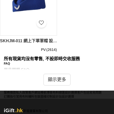
SKHJM-011 網上下單軍帽 設計空軍帽 來樣訂造軍帽 軍帽製造商 羊毛混紡織布 海軍帽價格
PV:(2614)
所有現貨均沒有零售, 不設即時交收服務
FAQ
常見問題 FAQ
1. 海軍帽適合哪些場合佩戴？
顯示更多
海軍帽適合多種場合，包括海軍相關活動、主題派對、戶外
活動以及日常休閒穿著。它獨特的設計和風格能為你的穿搭
增添一份別樣的魅力。
服務條款
私人政策
客戶
網站導航
博客
布料總匯
設計選擇
客戶包括
常見問題
訂購指引
常用布料
輔料包裝
圖樣印制
設計站
設計選擇
2. 海軍帽有哪些常見材質？
海軍帽常見的材質包括棉質、羊毛、聚酯纖維等。棉質海軍
iGift
.hk
軒龍實業有限公司