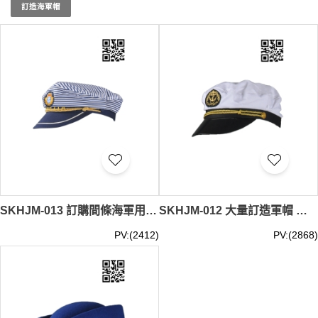
iGift制服的現貨
帽子 海軍
，让您的团体机构在各类活动中
訂造海軍帽
展现统一且专业的形象，提升整体团队精神和形象。現貨海
軍帽是最少訂購量 -MOQ: 1件起 ； 價格：HKD40 / 起, 視乎
數量而定。貨期約需3-7天。
SKHJM-013 訂購間條海軍用帽 製造藍色海軍帽 網上下單軍帽 軍帽專門店 全棉 海軍帽價格
SKHJM-012 大量訂造軍帽 網上下單軍帽 度身訂造軍帽 軍帽製衣廠 全棉 海軍帽價格
PV:(2412)
PV:(2868)