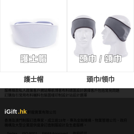
護士帽
頭巾/領巾
服務條款
私人政策
客戶
網站導航
博客
布料總匯
設計選擇
客戶包括
常見問題
訂購指引
常用布料
輔料包裝
圖樣印制
設計站
設計選擇
iGift
.hk
軒龍實業有限公司
香港及澳門制服訂造專家，成立逾18年，專為金融機構、物業管理公司、政府
機構及大型企業提供度身訂造制服設計及生產服務。
Sedex
ISO 9001
FAMA Approved
政府認可