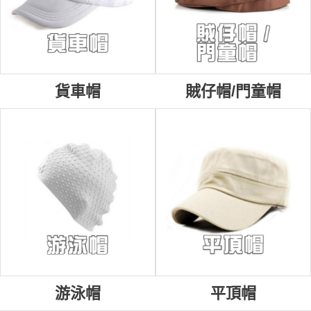
貨車帽
賊仔帽/門童帽
游泳帽
平頂帽