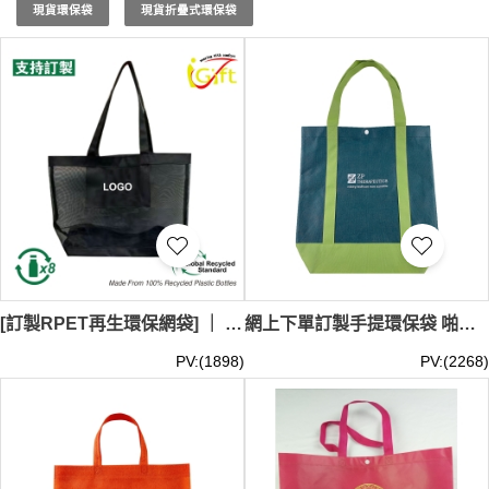
員工傳遞環保意識。選擇香港iGift制服的
購物袋批發
服
現貨環保袋
現貨折疊式環保袋
務，讓您的企業在各類活動中脫穎而出，並為環保事業貢獻
一份力量。環保袋最少訂購量 -MOQ: 50件起 ； 價格：
HKD20 / 起, 視乎數量而定。貨期約需14-21天
[訂製RPET再生環保網袋] ｜ 環保禮品公司｜企業商務高端環保網袋禮品｜滌綸網布窗紗硬網｜方格網布｜NW027
網上下單訂製手提環保袋 啪鈕環保袋 DIY環保袋 撞色環保袋 醫療機構行業 診所 NW026
PV:(1898)
PV:(2268)