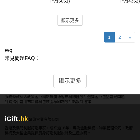
PV:(6061)
PV:(4362)
顯示更多
1
2
»
FAQ
常見問題FAQ：
問：訂製環保袋有哪些材質和款式選擇？
答：我們提供多種材質和款式的訂製環保袋，包括有機棉、
顯示更多
再生聚酯纖維（RPET）、麻布和無紡布等。這些材質環保
且耐用，適合不同用途。款式方面，我們提供手提袋、背
服務條款
私人政策
客戶
網站導航
博客
布料總匯
設計選擇
客戶包括
常見問題
包、折疊袋、拉繩袋等多種選擇，滿足各種需求。
訂購指引
常用布料
輔料包裝
圖樣印制
設計站
設計選擇
問：我可以在訂製環保袋上添加個性化的設計嗎？
iGift
.hk
答：當然可以！我們提供訂製環保袋的個性化設計服務，您
軒龍實業有限公司
可以添加公司標誌、圖案或文字等設計。我們可以根據您的
香港及澳門制服訂造專家，成立逾18年，專為金融機構、物業管理公司、政府
機構及大型企業提供度身訂造制服設計及生產服務。
需求進行印刷或刺繡，確保您的設計能完美呈現。請提供高