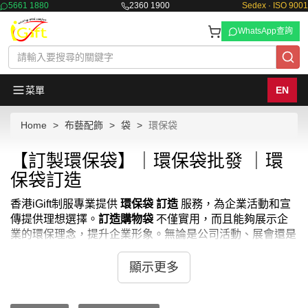
5661 1880
2360 1900
Sedex · ISO 9001
WhatsApp查詢
菜單
EN
Home
布藝配飾
袋
環保袋
【訂製環保袋】｜環保袋批發 ｜環
保袋訂造
香港iGift制服專業提供
環保袋 訂造
服務，為企業活動和宣
傳提供理想選擇。
訂造購物袋
不僅實用，而且能夠展示企
業的環保理念，提升企業形象。無論是公司活動、展會還是
員工福利，香港iGift制服的
環保袋訂做
都能滿足您的需
求。我們提供多種材質和款式選擇，確保每個
環保袋 訂製
顯示更多
都能符合您的品牌風格。通過在
环保袋批发
的環保袋上印
上公司標誌和宣傳語，您可以提升品牌知名度，並向客戶和