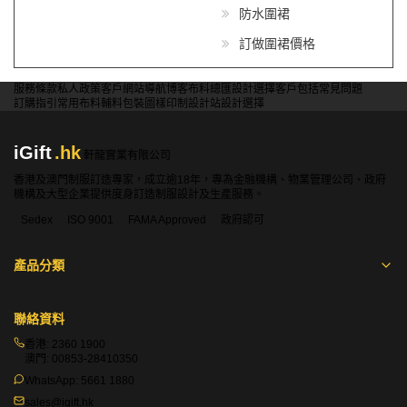
防水圍裙
訂做圍裙價格
服務條款
私人政策
客戶
網站導航
博客
布料總匯
設計選擇
客戶包括
常見問題
訂購指引
常用布料
輔料包裝
圖樣印制
設計站
設計選擇
iGift
.hk
軒龍實業有限公司
香港及澳門制服訂造專家，成立逾18年，專為金融機構、物業管理公司、政府
機構及大型企業提供度身訂造制服設計及生產服務。
Sedex
ISO 9001
FAMA Approved
政府認可
產品分類
聯絡資料
香港:
2360 1900
澳門:
00853-28410350
WhatsApp:
5661 1880
sales@igift.hk