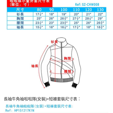
長袖牛角袖啦啦隊(女裝)+短褲套裝尺寸表：