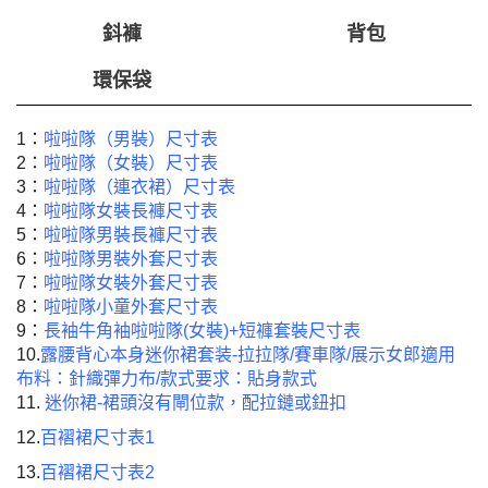
鈄褲
背包
環保袋
1：
啦啦隊（男裝）尺寸表
2：
啦啦隊（女裝）尺寸表
3：
啦啦隊（連衣裙）尺寸表
4：
啦啦隊女裝長褲尺寸表
5：
啦啦隊男裝長褲尺寸表
6：
啦啦隊男裝外套尺寸表
7：
啦啦隊女裝外套尺寸表
8：
啦啦隊小童外套尺寸表
9：
長袖牛角袖啦啦隊(女裝)+短褲套裝尺寸表
10.
露腰背心本身迷你裙套装-拉拉隊/賽車隊/展示女郎適用
布料：針織彈力布/款式要求：貼身款式
11.
迷你裙-裙頭沒有閘位款，配拉鏈或鈕扣
12.
百褶裙尺寸表1
13.
百褶裙尺寸表2