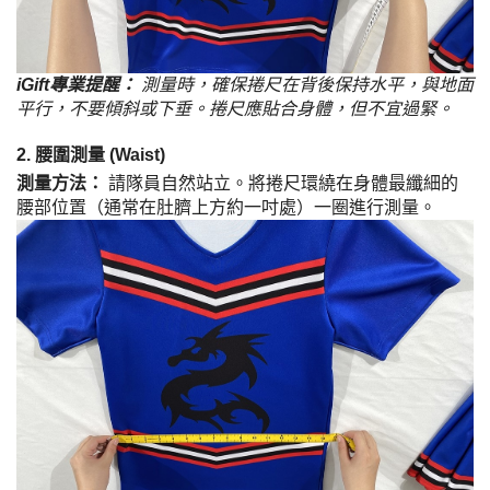
iGift專業提醒：
測量時，確保捲尺在背後保持水平，與地面
平行，不要傾斜或下垂。捲尺應貼合身體，但不宜過緊。
2. 腰圍測量 (Waist)
測量方法：
請隊員自然站立。將捲尺環繞在身體最纖細的
腰部位置（通常在肚臍上方約一吋處）一圈進行測量。