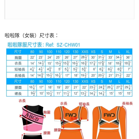
啦啦隊（女裝）尺寸表：