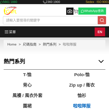
5661 1880
2360 1900
Sedex · ISO 9001
WhatsApp查詢
菜單
EN
Home
尺碼指南
熱門系列
啦啦隊服
Browse
熱門系列
T-恤
Polo-恤
背心
Zip up / 衛衣
風褸 / 風衣外套
恤衫
圍裙
啦啦隊服