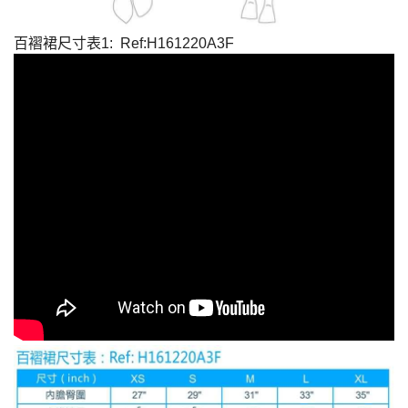
百褶裙尺寸表1: Ref:H161220A3F