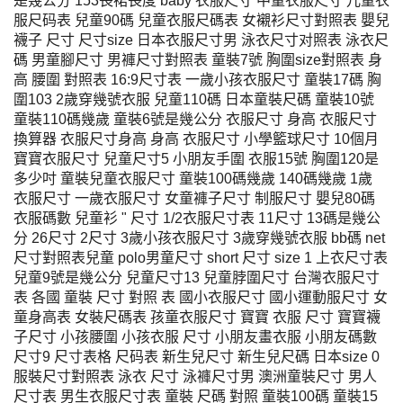
褲子版型 兒童襪子尺寸表 印刷尺寸對照表 嬰幼兒衣服尺寸
表 小朋友衫size 小朋友襪子尺寸 新生兒衣服尺寸表 男裝褲
子尺寸 童裝110 胸圍81 胸圍尺碼表 腰围尺寸表 腳尺寸 身
高 衣長 身高 初生嬰兒衫size polo尺寸對照表 相片尺寸表
衣服尺寸換算器男 兒童130碼 幼童尺寸 襯衫尺寸16 小朋友
衣服尺寸 童裝140碼 童裝4號 110碼幾歲 13*18 尺寸 6個月
寶寶衣服尺寸 小嬰兒衣服尺寸 小朋友腰圍 兒童 衣服 尺寸
對照 表 童裝衫 小朋友衫 小孩 衣服 尺寸 衫褲 褲 童裝 13號
是幾公分 153長裙長度 baby 衣服尺寸 中童衣服尺寸 儿童衣
服尺码表 兒童90碼 兒童衣服尺碼表 女襯衫尺寸對照表 嬰兒
襪子 尺寸 尺寸size 日本衣服尺寸男 泳衣尺寸对照表 泳衣尺
碼 男童腳尺寸 男褲尺寸對照表 童裝7號 胸圍size對照表 身
高 腰圍 對照表 16:9尺寸表 一歲小孩衣服尺寸 童裝17碼 胸
圍103 2歲穿幾號衣服 兒童110碼 日本童裝尺碼 童裝10號
童裝110碼幾歲 童裝6號是幾公分 衣服尺寸 身高 衣服尺寸
換算器 衣服尺寸身高 身高 衣服尺寸 小學籃球尺寸 10個月
寶寶衣服尺寸 兒童尺寸5 小朋友手圍 衣服15號 胸圍120是
多少吋 童裝兒童衣服尺寸 童裝100碼幾歲 140碼幾歲 1歲
衣服尺寸 一歲衣服尺寸 女童褲子尺寸 制服尺寸 嬰兒80碼
衣服碼數 兒童衫 " 尺寸 1/2衣服尺寸表 11尺寸 13碼是幾公