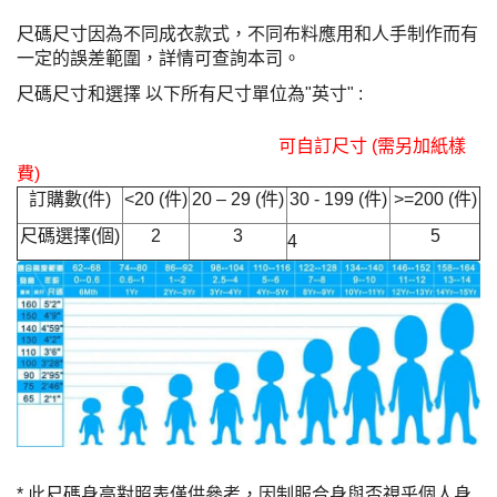
尺碼尺寸因為不同成衣款式，不同布料應用和人手制作而有
一定的誤差範圍，詳情可查詢本司。
尺碼尺寸和選擇 以下所有尺寸單位為"英寸" :
可自訂尺寸
(
需另加紙樣
費
)
訂購數
(
件
)
<20 (
件
)
20 – 29 (
件
)
30 - 199 (
件
)
>=200 (
件
)
尺碼選擇
(
個
)
2
3
5
4
* 此尺碼身高對照表僅供參考，因制服合身與否視乎個人身