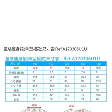
童裝連身裙(傘型裙款)尺寸表:Ref:A170306U1U