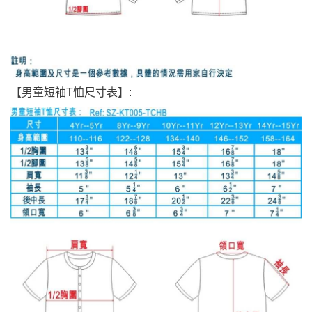
【男童短袖T恤尺寸表】: