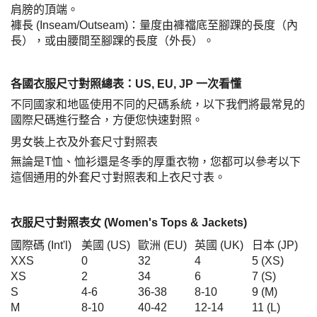
尺，參考以下方法進行量度：
胸圍/上圍 (Bust/Chest)：身體站直，軟尺水平環繞胸部最豐
滿處一圈。
腰圍 (Waist)：找到腰部最細的位置，通常在肚臍上方，水
平環繞一圈。這對參考腰圍尺寸對照表至關重要。
臀圍 (Hips)：雙腿併攏站立，將軟尺環繞臀部最突出、最寬
闊的位置一圈。
肩寬 (Shoulder)：從一邊肩膀的頂端（肩骨點）量到另一邊
肩膀的頂端。
褲長 (Inseam/Outseam)：量度由褲襠底至腳踝的長度（內
長），或由腰間至腳踝的長度（外長）。
各國衣服尺寸對照總表：US, EU, JP 一次看懂
不同國家和地區使用不同的尺碼系統，以下我們將最常見的
國際尺碼進行整合，方便您快速對照。
男女裝上衣及外套尺寸對照表
無論是T恤、恤衫還是冬季的厚重衣物，您都可以參考以下
這個通用的外套尺寸對照表和上衣尺寸表。