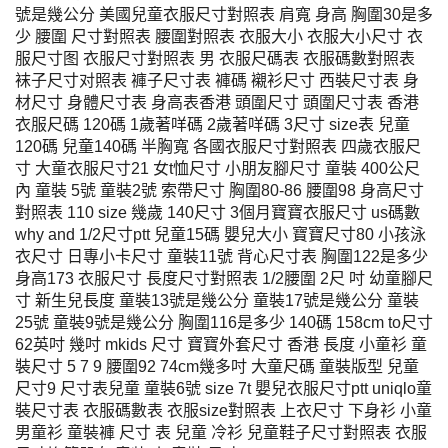
分 26尺寸 2尺寸 3歲小孩衣服尺寸 3歲穿幾號衣服 bb碼 net
尺寸對照表兒童 polo男童尺寸 short 尺寸 size 1 上衣尺寸表
兒童9號是幾公分 兒童尺寸13 兒童脖圍尺寸 台灣衣服尺寸
表 各國 童裝 尺寸 對照 表 國小衣服尺寸 國小運動服尺寸 女
童身高表 女裝尺碼表 孩童衣服尺寸 寶寶 衣服 尺寸 寶寶襪
子尺寸 小孩腰圍 小孩衣服 尺寸 小朋友畫衣服 小朋友碼數
尺寸9 尺寸表格 尺码表 新生兒尺寸 新生兒尺碼 日本size 0
服裝尺寸對照表 泳衣 尺寸 泳褲尺寸男 澳洲童裝尺寸 男人
尺寸表 男生衣服尺寸表 童裝 尺碼 對照 童裝100碼 童裝15
號是幾公分 美國兒童衣服尺寸對照表 肩寬 身高 胸圍30是多
少 腰圍 尺寸對照表 腰圍對照表 衣服大小 衣服大小尺寸 衣
服尺寸图 衣服尺寸對照表 男 衣服尺碼表 衣服碼數對照表
袜子尺寸对照表 褲子尺寸表 褲碼 襯衫尺寸 西裝尺寸表 身
材尺寸 身體尺寸表 身高表香港 頭圍尺寸 頭圍尺寸表 香港
衣服尺碼 120碼 1歲著咩碼 2歲著咩碼 3尺寸 size表 兒童
120碼 兒童140碼 半胸寬 各國衣服尺寸對照表 四歲衣服尺
寸 大童衣服尺寸21 女t恤尺寸 小朋友腳尺寸 童裝 400公尺
內 童裝 5號 童裝2號 索帶尺寸 胸圍80-86 腰圍98 身高尺寸
對照表 110 size 幾歲 140尺寸 3個月寶寶衣服尺寸 us碼數
why and 1/2尺寸ptt 兒童15碼 嬰兒大小 寶寶尺寸80 小孩泳
衣尺寸 日專小卡尺寸 童裝11號 背心尺寸表 胸圍122是多少