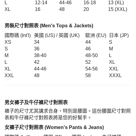
衣服尺寸對照表女 (Women's Tops & Jackets)
國際碼 (Int'l)
美國 (US)
歐洲 (EU)
英國 (UK)
日本 (JP)
XXS
0
32
4
5 (XS)
XS
2
34
6
7 (S)
S
4-6
36-38
8-10
9 (M)
M
8-10
40-42
12-14
11 (L)
L
12-14
44-46
16-18
13 (XL)
XL
16
48
20
15 (XXL)
男裝尺寸對照表 (Men's Tops & Jackets)
國際碼 (Int'l)
美國 (US) / 英國 (UK)
歐洲 (EU)
日本 (JP)
XS
34
44
S
S
36
46
M
M
38-40
48-50
L
L
42
52
XL
XL
44-46
54-56
XXL
XXL
48
58
XXXL