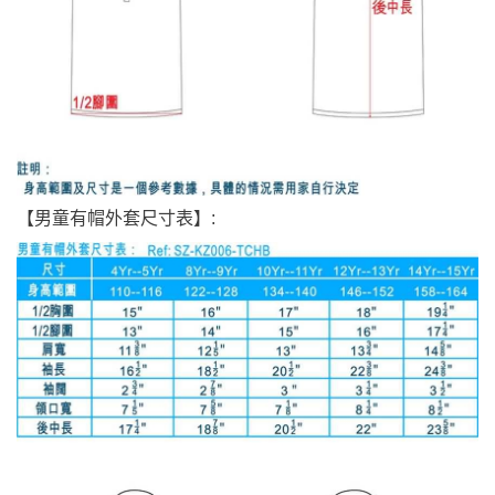
【男童有帽外套尺寸表】: