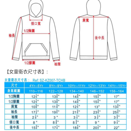
【女童衛衣尺寸表】: