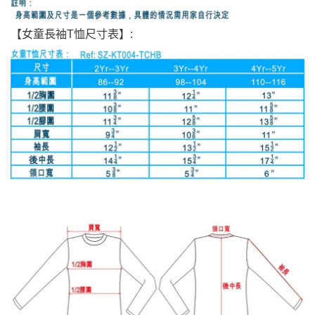
【女童長袖T恤尺寸表】: