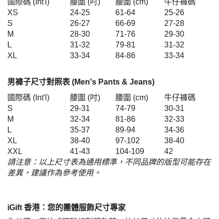
男女褲子及牛仔褲尺寸對照表
褲子的尺寸尤其講求合身，特別是腰圍。這份腰圍尺寸對照
表和牛仔褲尺寸對照表將是您的好幫手。
女褲子尺寸對照表 (Women's Pants & Jeans)
國際碼 (Int'l)
腰圍 (吋)
腰圍 (cm)
牛仔褲碼
XS
24-25
61-64
25-26
S
26-27
66-69
27-28
M
28-30
71-76
29-30
L
31-32
79-81
31-32
XL
33-34
84-86
33-34
男褲子尺寸對照表 (Men's Pants & Jeans)
國際碼 (Int'l)
腰圍 (吋)
腰圍 (cm)
牛仔褲碼
S
29-31
74-79
30-31
M
32-34
81-86
32-33