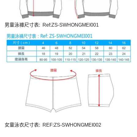
男童泳褲尺寸表: Ref:ZS-SWHONGMEI001
女童泳衣尺寸表: REF:ZS-SWHONGMEI002