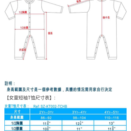
【女童短袖T恤尺寸表】: