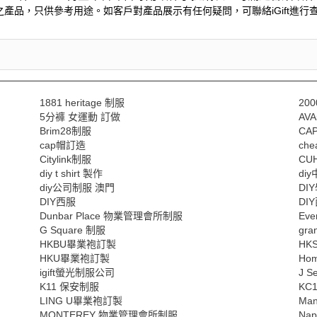
產品，只供參考用途。如客戶對產品展示有任何疑問，可聯絡iGift進行查
1881 heritage 制服
20
5分褲 女運動 訂做
AV
Brim28制服
CA
cap帽訂造
ch
Citylink制服
CU
diy t shirt 製作
di
diy公司制服 澳門
DI
DIY西服
DI
Dunbar Place 物業管理會所制服
Ev
G Square 制服
gran
HKBU畢業袍訂製
HK
HKU畢業袍訂製
Ho
igift螢光制服公司
J S
K11 保安制服
KC
LING U畢業袍訂製
Man
MONTEREY 物業管理會所制服
Na