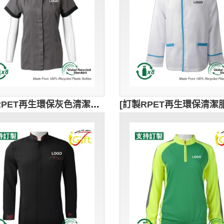
[訂製RPET再生環保灰色清潔服]｜黑色領口和袖口｜耐磨性和抗皺性能｜GRS認證環保回收紗｜可持續發展｜下擺的兩個大口袋設計｜CL038