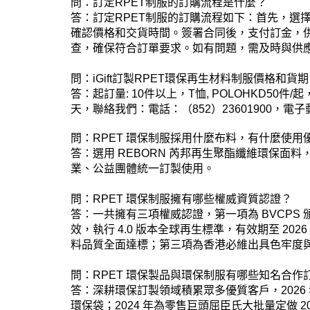
問：訂定RPET制服的訂購流程是什麼？
答：訂定RPET制服的訂購流程如下：首先，選
確認價格和交貨時間。簽署合同後，支付訂金，
查，確保符合訂單要求。如有問題，需及時與供
問：iGift訂製RPET環保再生材料制服價格和貨
答：
起訂量: 10件以上，T恤, POLOHKD50件/起，
天，
聯絡我們：
電話：（852）23601900，
電子郵
問：RPET 環保制服採用什麼布料，有什麼使用
答：選用 REBORN 芮邦再生聚酯纖維環保
業、公益團體統一訂製使用。
問：RPET 環保制服擁有哪些權威資質認證？
答：一共擁有三項權威認證，第一項為 BVCPS 頒發 GRS
效，執行 4.0 版本全球再生標準，有效期至 2026 年
料品質全面達標；第三項為香港必維出具色牢度與化學安全
問：RPET 環保製品與環保制服有哪些知名合作
答：深耕環保訂製領域積累眾多優質客戶，2026 年為 
環保袋；2024 年為零售巨頭屈臣氏大批量定做 