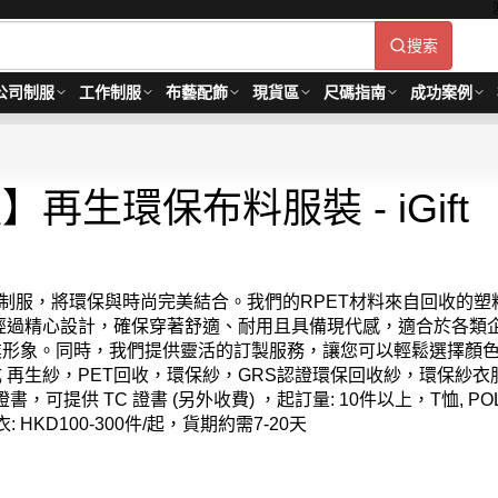
搜索
公司制服
工作制服
布藝配飾
現貨區
尺碼指南
成功案例
再生環保布料服裝 - iGift
的訂製制服，將環保與時尚完美結合。我們的RPET材料來自回收
經過精心設計，確保穿著舒適、耐用且具備現代感，適合於各類
添專業形象。同時，我們提供靈活的訂製服務，讓您可以輕鬆選擇
脂纖維製成 再生紗，PET回收，環保紗，GRS認證環保回收紗，
環保紗衣服
，可提供 TC 證書 (另外收費) ，起訂量: 10件以上，T恤, PO
: HKD100-300件/起，
貨期約需7-20天