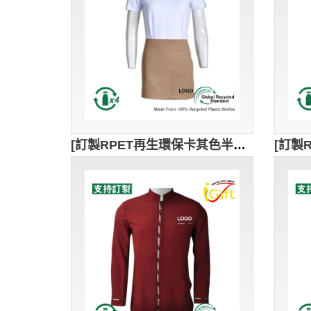
[訂製RPET再生環保卡其色半身圍裙設計] ｜多袋設計 ｜可訂製logo｜卡其色調經典百搭｜餐廳服務員｜咖啡店店員｜零售業員工｜餐飲｜零售及服務業的日常使用｜AP216