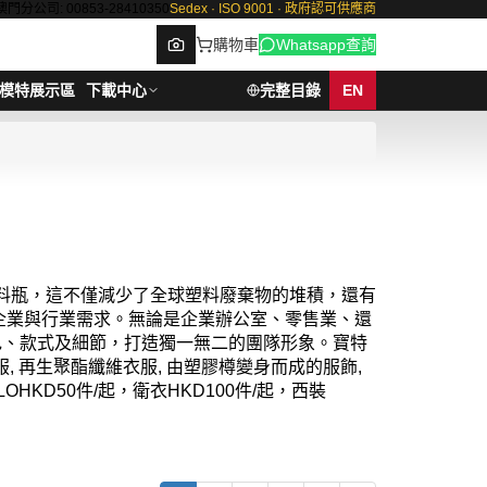
澳門分公司: 00853-28410350
Sedex · ISO 9001 · 政府認可供應商
購物車
Whatsapp查詢
模特展示區
下載中心
完整目錄
EN
Browse
的塑料瓶，這不僅減少了全球塑料廢棄物的堆積，還有
企業與行業需求。無論是企業辦公室、零售業、還
顏色、款式及細節，打造獨一無二的團隊形象。寶特
, 再生聚酯纖維衣服, 由塑膠樽變身而成的服飾,
LOHKD50件/起，衛衣HKD100件/起，西裝