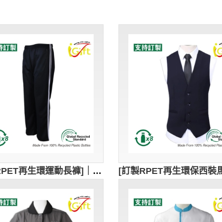
[訂製RPET再生環運動長褲]｜兩側的白色條紋｜彈性腰帶設計｜GRS認證環保回收紗｜可持續發展｜吸濕排汗｜兩側口袋設計｜跑步、健身、休閒穿著｜U412