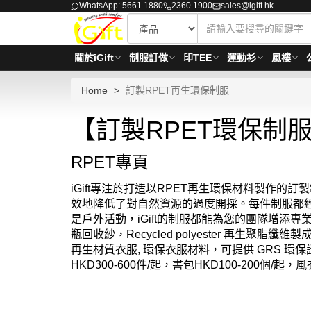
WhatsApp: 5661 1880
2360 1900
sales@igift.hk
關於iGift
制服訂做
印TEE
運動衫
風褸
Home
訂製RPET再生環保制服
【訂製RPET環保制服】
RPET專頁
iGift專注於打造以RPET再生環保材料製作
效地降低了對自然資源的過度開採。每件制服都
是戶外活動，iGift的制服都能為您的團隊增
瓶回收紗，Recycled polyester 再生聚
再生材質衣服, 環保衣服材料，可提供 GRS 環保證書
HKD300-600件/起，書包HKD100-200個/起，風衣