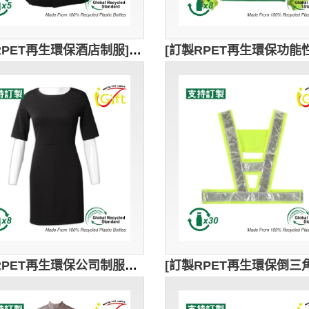
[訂製RPET再生環保酒店制服]｜小企領設計｜袖口和領口的紅色細節設計｜GRS認證環保回收紗｜可持續發展｜酒店員工工作服｜HL067
[訂製RPET再生環保公司制服黑色連身裙]｜公司制服｜訂製公司制服logo｜GRS認證環保回收紗｜可持續發展｜半袖設計｜UN188