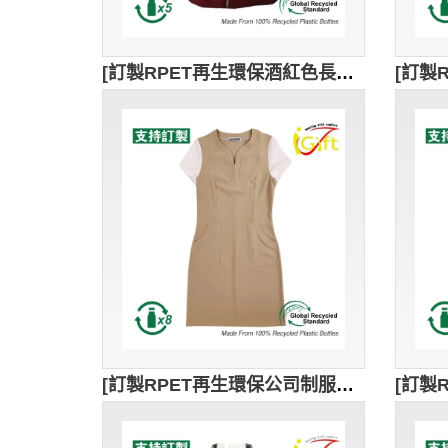
[訂製RPET再生環保酒紅色長袖制服]｜小企領設計｜可訂製酒店logo｜GRS認證環保回收紗｜可持續發展｜酒店員工工作服｜HL068
[訂製RPET再生環保公司制服V領連身裙]｜公司制服｜訂製公司制服logo｜GRS認證環保回收紗｜可持續發展｜卡其色+白色拼接｜UN189