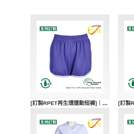
[訂製RPET再生環運動短褲]｜紫色運動褲｜彈性腰帶設計｜GRS認證環保回收紗｜可持續發展｜吸濕排汗｜兩側口袋設計｜跑步、健身、休閒穿著｜U413