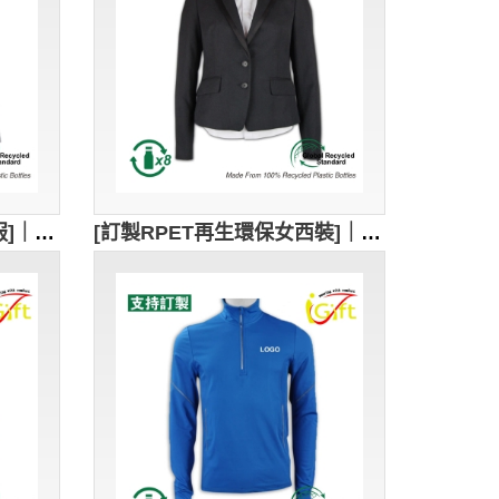
[訂製RPET再生環保清潔服]｜白色+藍色邊飾｜立領設計｜GRS認證環保回收紗｜可持續發展｜前襟和袖口的藍色邊飾｜CL037
[訂製RPET再生環保女西裝]｜公司職員制服、銀行職員、晚宴制服｜翻領設計+搭配兩顆扣｜GRS認證環保回收紗｜可持續發展｜黑色職業女西裝｜BWS281