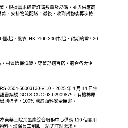
接著，根據需求確定訂購數量及尺碼，並與供應商
尾款，安排物流配送。最後，收到貨物後再次檢
0個/起，風衣: HKD100-300件/起，
貨期約需7-20
優點，材質環保低碳，穿著舒適百搭，適合各大企
-50003130-V1.0，2025 年 4 月 14 日生
書編號 GOTS-CUC-03-02909875，有機棉原
國際檢測標準，100% 滌綸面料安全無害。
3 年為東華三院余墨緣綜合服務中心供應 110 個實用
類環保物料、環保員工制服一站式訂製需求。