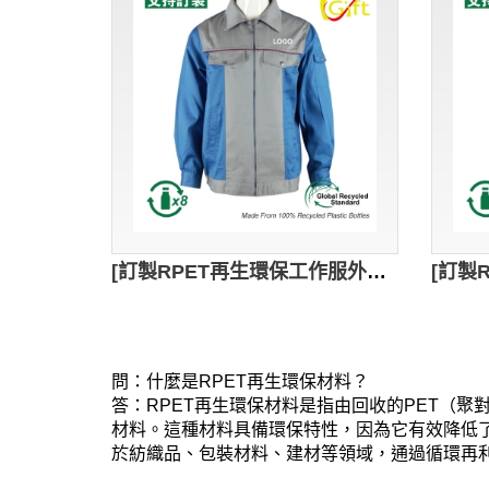
[訂製RPET再生環保工作服外套]｜工地地盤工作服｜訂製公司、地盤工業制服logo｜GRS認證環保回收紗｜可持續發展｜灰色與藍色的拼接｜D442
問：什麼是RPET再生環保材料？
答：RPET再生環保材料是指由回收的PET（
材料。這種材料具備環保特性，因為它有效降低了
於紡織品、包裝材料、建材等領域，通過循環再