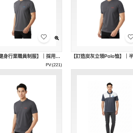
【訂造健身行業職員制服】｜採用灰色快乾運動面料｜兩鈕企領剪裁活動自如｜PURE｜可絲印團隊專屬標誌 P1929
PV:(221)