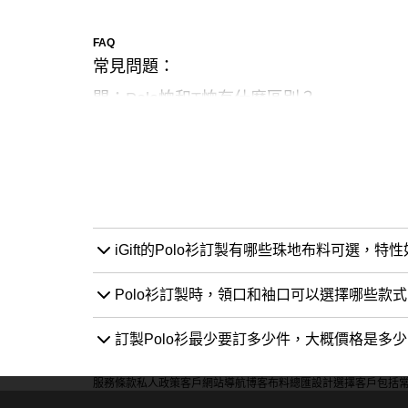
FAQ
常見問題：
問：Polo恤和T恤有什麼區別？
答： Polo恤和T恤的主要區別在於設計
簡單和休閒。
問：Polo恤有哪些常見的材質？
答： Polo恤常見的材質包括純棉、聚酯纖
iGift的Polo衫訂製有哪些珠地布料可選，特
動；棉聚酯混紡結合了兩者的優點；竹纖維P
Polo衫訂製時，領口和袖口可以選擇哪些款式
問：如何選擇合適的Polo恤尺寸？
訂製Polo衫最少要訂多少件，大概價格是多
答： 選擇合適的Polo恤尺寸需要根據自
服務條款
私人政策
客戶
網站導航
博客
布料總匯
設計選擇
客戶包括
Polo恤不應過於緊繃或寬鬆，應提供適當