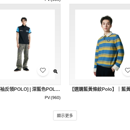
[訂製短袖反領POLO] | 深藍色POLO衫 | 繡花logo | 修身男裝Polo恤 | Polo恤供應商 | 96%cotton,4%spandex | 衫底開叉處加藍色人字帶內貼 | P1897
PV:(960)
顯示更多