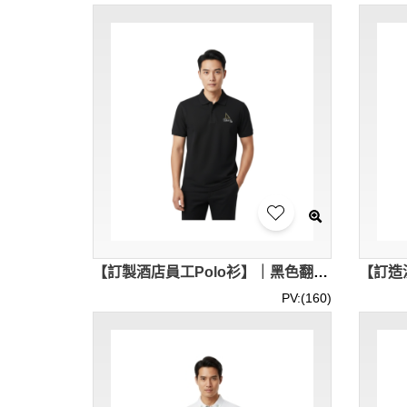
【訂製酒店員工Polo衫】｜黑色翻領短袖設計｜胸前客製化繡花Logo｜卡爾酒店｜ Polo供應商 P1938
PV:(160)