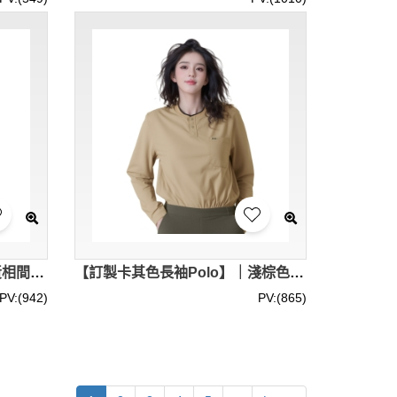
【選購藍黃條紋Polo】｜藍黃相間寬條｜純白翻領領口｜左胸橢圓徽章｜常規袖｜領袖撞色｜條紋Polo供應商 P1895
【訂製卡其色長袖Polo】｜淺棕色調布料｜無領座亨利領｜雙鈕扣半開襟｜兩粒紐｜長袖Polo專門店 P1894
PV:(942)
PV:(865)