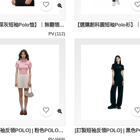
【訂製深灰短袖Polo恤】｜無翻領三粒扣門襟｜左胸紅色PURE字母印花｜Polo恤供應商 | P1928
PV:(112)
[訂製短袖反領POLO] | 粉色POLO衫 | 繡花logo | 修身女裝Polo恤 | Polo恤供應商 | 96.5%C + 3.5%sp | 女款5顆，男款及兒童 3顆. 紐扣為粉紅色扣 | P1901
PV:(669)