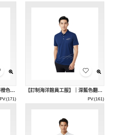
【訂製超市員工Polo衫】｜鮮橙色衫身配黑色翻領｜左胸設有實用口袋｜超市｜Polo衫專門店 P1930
【訂制海洋館員工服】｜深藍色翻領短袖｜可客製專屬場館Logo｜海洋館｜Polo衫專門店 P1936
PV:(171)
PV:(161)