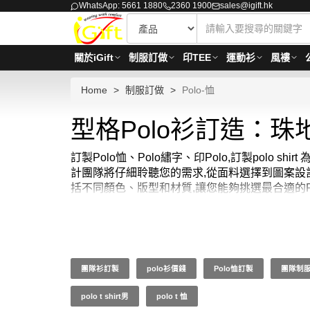
WhatsApp: 5661 1880
2360 1900
sales@igift.hk
關於iGift
制服訂做
印TEE
運動衫
風褸
Home
制服訂做
Polo-恤
型格Polo衫訂造：
訂製Polo恤、Polo繡字、印Polo,訂製polo 
計團隊將仔細聆聽您的需求,從面料選擇到圖案設計,與
括不同顏色、版型和材質,讓您能夠挑選最合適的Polo sh
合,訂製Polo恤，訂做polo shirt都能為您的品牌
無論您是需要 polo shirt 訂製、polo 設計、polo 
iGift 都能滿足您的需求。
讓我們一同打造專屬於您的Polo shirt專門店吧,彰
團隊衫訂製
polo衫價錢
Polo恤訂製
團隊制
polo t shirt男
polo t 恤