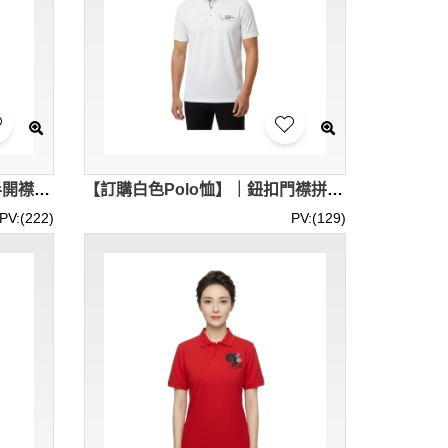
【訂造炭灰立領Polo恤】｜半開襟套頭款式｜左前胸撞色紅字PURE商標｜常規短袖直身版型Polo供應商 P1928
【訂購白色Polo恤】｜鈕扣門襟拼色條紋｜鈕扣使用綠色縫線｜可加印專屬圖標｜ Polo恤供應商 | P1934
PV:(222)
PV:(129)