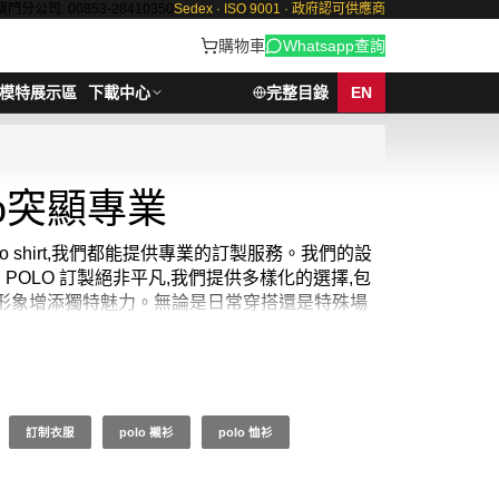
澳門分公司: 00853-28410350
Sedex · ISO 9001 · 政府認可供應商
購物車
Whatsapp查詢
模特展示區
下載中心
完整目錄
EN
o突顯專業
olo shirt,我們都能提供專業的訂製服務。我們的設
。POLO 訂製絕非平凡,我們提供多樣化的選擇,包
shirt為您的形象增添獨特魅力。無論是日常穿搭還是特殊場
tee、polo衫訂製、polo衫訂做，還是 印 polo tee，
D20 / 起, 視乎數量而定。貨期約需7-14天。
訂制衣服
polo 襯衫
polo 恤衫