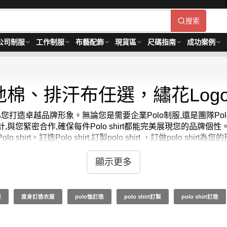
搜索
公司制服
工作制服
布藝配飾
現貨區
尺碼指南
成功案例
珠地棉、排汗布任選，繡花Log
shirt 為您打造卓越品牌形象。無論您是需要企業Polo制服,還是團隊P
您緊密合作,確保每件Polo shirt都能完美展現您的品牌個性
irt。訂造Polo shirt,訂製polo shirt ，訂做polo 
加分。
衫訂製、公司 polo 衫、polo shirt 設計、訂 polo 衫、訂造polo 
顯示更多
顯您非凡的品牌風采。polo最少訂購量 -MOQ: 1件起 ； 價格：HK
服
度身訂造衣服
polo恤訂造
polo shirt訂製
polo shirt訂造