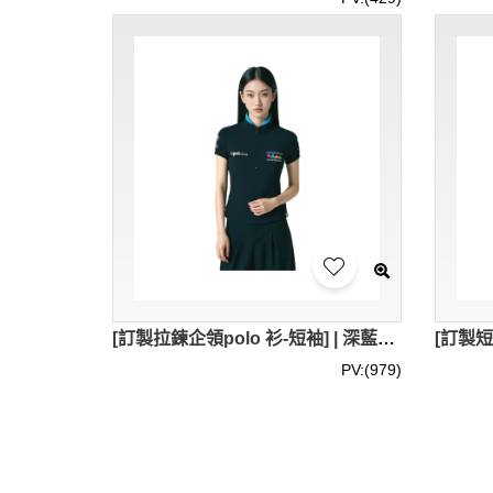
[訂製拉鍊企領polo 衫-短袖] | 深藍色POLO衫 | 繡花logo | 修身女裝Polo恤 | Polo恤供應商 | 93% 棉 + 7% 氨纶 | 衫底開叉處加藍色人字帶內貼 | 內領藍色設計 | P1898
PV:(979)