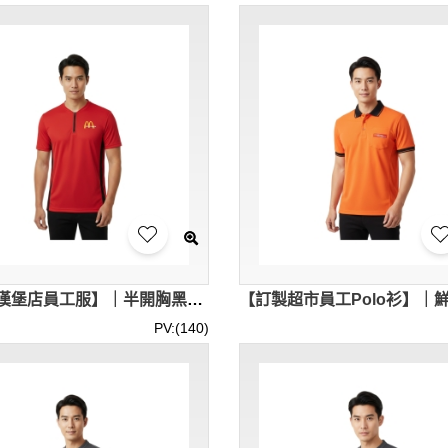
【訂造漢堡店員工服】｜半開胸黑色拉鏈設計｜簡潔無領運動款式｜ Polo供應商 P1935
PV:(140)