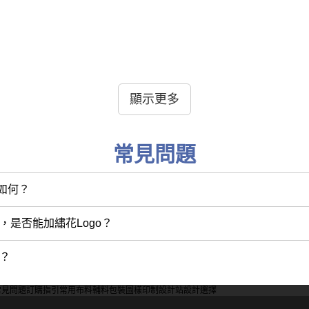
和款式。Polo恤通常有翻領和鈕扣設計，給人一種更正式和
顯示更多
常見問題
維、棉聚酯混紡和竹纖維。純棉Polo恤舒適透氣，適合日
性如何？
olo恤則具有抗菌和環保特性。
，是否能加繡花Logo？
少？
己的身體測量數據，如胸圍、腰圍和肩寬。試穿Polo恤，
常見問題
訂購指引
常用布料
輔料包裝
圖樣印制
設計站
設計選擇
的舒適感。