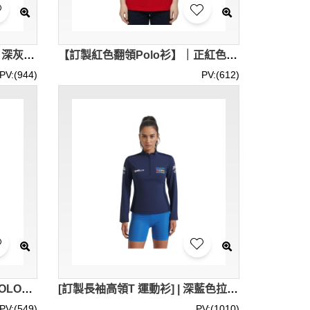
【選購創科園短袖Polo衫】｜深灰純白不規則拼色｜左胸藍綠印花標誌｜ISS香港創科園｜常規短袖翻Polo供應商 P1927
【訂製紅色翻領Polo衫】｜正紅色純色衣身｜兩粒鈕扣開襟設計｜管弦樂團｜左胸黑色圖案印花｜青年交響樂團成員Polo衫｜Polo衫專門店 P1926
PV:(944)
PV:(612)
[訂製短袖反領POLO] | 黑色POLO衫 | 繡花logo | 修身女裝Polo恤 | Polo恤供應商 | 96%cotton,4%spandex | 後領口內領加黑色織帶 | P1900
[訂製長袖高領T 運動衫] | 深藍色拉鏈POLO衫 | 繡花logo | 修身女裝Polo恤 | Polo恤供應商 | 96%cotton,4%spandex | 不露牙的+拉鍊頂部耳仔+隱形拉鍊 | P1899
PV:(549)
PV:(1010)