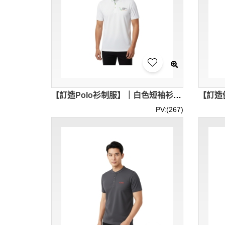
【訂造Polo衫制服】｜白色短袖衫身｜左胸前可印製彩色機構標誌Polo供應商 P1934
PV:(267)