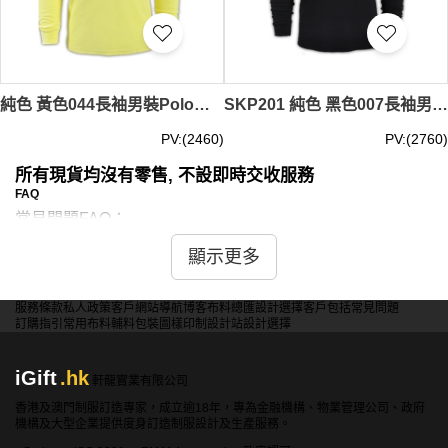
純色 黃色044長袖男裝Polo恤 1AD01 訂做純色長袖polo恤 運動舒適polo恤 polo恤生產商 Polo恤價格
SKP201 純色 黑色007長袖男裝Polo恤 1AD01 供應訂購純色長袖polo恤 純棉透氣polo恤 polo恤香港製造 Polo恤價格
PV:(2460)
PV:(2760)
所有現貨均沒有零售, 不設即時交收服務
FAQ
常見問題FAQ：
顯示更多
問：現貨長袖Polo恤有哪些顏色和尺碼選擇？
答：我們提供多種顏色和尺碼的現貨長袖Polo恤，包括經典
的白色、黑色、藍色、灰色、紅色等。這些顏色能夠滿足不
服務條款
私人政策
客戶
網站導航
博客
布料總匯
設計選擇
客戶包括
常見問題
訂購指引
常用布料
輔料包裝
圖樣印制
設計站
設計選擇
同場合和需求的使用。尺碼方面，從XS到XXL都有供應，
以滿足不同客戶的需求。具體顏色和尺碼的庫存情況，您可
以聯繫我們的客戶服務團隊查詢。
iGift
.hk
軒龍實業有限公司
香港及澳門制服訂造專家，成立逾18年，專為金融機構、物業管理公司、政府
問：現貨長袖Polo恤的材質是什麼？
機構及大型企業提供度身訂造制服設計及生產服務。
答：我們的現貨長袖Polo恤主要使用高品質的棉質、聚酯纖