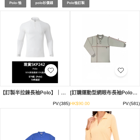
升企業形象和凝聚力。選擇香港iGift制服的現貨長袖Polo
Polo-恤
polo衫價錢
Polo恤訂製
恤，讓您的團隊在各類活動中脫穎而出。
現貨長袖Polo恤
最
少訂購量 -MOQ: 1件起 ； 價格：HKD20 / 起, 視乎數量而
定。
貨期約需3-7天。
【訂製半拉鍊長袖Polo】｜立領開半胸設計｜修身剪裁｜袖口拇指孔細節｜高彈力氨綸面料｜純色無印花圖案｜長袖半拉鍊Polo公司 SKP242-SY-S9893#
[訂購運動型網眼布長袖Polo衫]｜100%聚酯速乾材質 輕便透氣｜袖口設計符合人體工學 運動靈活不拘束｜香港現貨 SKP236-HK-SUNHINO-022
PV:(385)
HK$90.00
PV:(581)