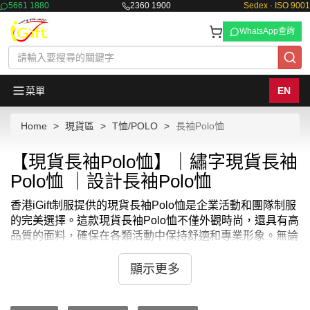
5661 1880
2360 1900
Sedex · ISO 9001
WhatsApp查詢
菜單
EN
Home
現貨區
T恤/POLO
長袖Polo恤
【現貨長袖Polo恤】｜繡字現貨長袖
Polo恤 ｜設計長袖Polo恤
香港iGift制服提供的現貨長袖Polo恤是企業活動和團隊制服
的完美選擇。這款現貨長袖Polo恤不僅外觀時尚，還具有高
品質的面料，確保在各類活動中保持舒適和專業形象。無論
是公司舉辦的戶外團建，還是參加展會和商業活動，現貨長
袖Polo恤都能為團隊帶來一致的品牌形象。香港iGift制服更
顯示更多
提供多種顏色和尺碼選擇，滿足企業不同需求。作為企業制
服，這款現貨長袖Polo恤可以印上公司標誌和員工姓名，提