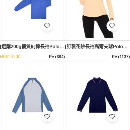
[選購200g優質純棉長袖Polo衫]｜20s凸紋布 吸濕排汗｜袖口收口設計 防風保暖｜香港現貨 SKP234-HK-SUNHINO-022
[訂製花紗長袖高爾夫球Polo衫]｜個性設計半胸拉鏈Polo恤｜透氣Polo恤專門店 SKP227
HK$110.00
PV:(664)
PV:(1137)