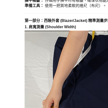
撫平褶皺：
仔細用手撫平所有褶皺，確保衣物處
準備工具：
使用一把質地柔軟的捲尺（布尺）。
第一部分：西裝外套 (Blazer/Jacket) 精準測量
1. 肩寬測量 (Shoulder Width)