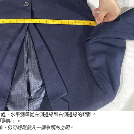
分處，水平測量從左側邊緣到右側邊緣的距離。
「胸圍」。
後，仍可輕鬆放入一個拳頭的空間。