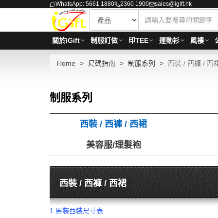
WhatsApp: 5661 1880
2360 1900
sales@igift.hk
關於iGift
制服訂做
印TEE
運動衫
風褸
Home
尺碼指南
制服系列
西裝 / 西褲 / 西
制服系列
西裝 / 西褲 / 西裙
美容服/理髮袍
西裝 / 西褲 / 西裙
1.
男裝西裝尺寸表