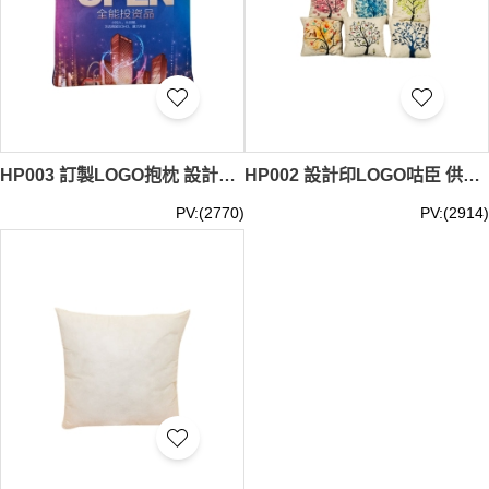
HP003 訂製LOGO抱枕 設計兩用珊瑚絨折疊抱枕毯子 兩用靠墊毯枕頭 抱枕專門店 35*35cm 咕筍
HP002 設計印LOGO咕臣 供應短毛絨棉麻汽車咕臣 製作cool 筍 抱枕專門店 短毛絨 亞麻 加厚棉麻 桃皮絨 咕筍
PV:(2770)
PV:(2914)