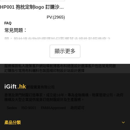
HP001 抱枕定制logo 訂購沙發cushion 製造靠背枕頭汽車cool順 cool 筍 專門店 緞紋布 毛絨布 仿真布
PV:(2965)
FAQ
常見問題：
問：抱枕填充物的選擇如何影響其支撐性和舒適度？
答：填充物影響抱枕性能。羽絨柔軟蓬鬆但易變形。記憶棉
顯示更多
支撐佳但稍重。彈性纖維回彈好耐用。天然乳膠透氣防螨但
價高。聚酯纖維便宜易清洗。選擇時需考慮個人喜好、預算
服務條款
私人政策
客戶
網站導航
博客
布料總匯
設計選擇
客戶包括
常見問題
和使用場景，平衡舒適度和實用性。
訂購指引
常用布料
輔料包裝
圖樣印制
設計站
設計選擇
iGift
.hk
問：抱枕套的拉鍊設計對使用和清洗有何影響？
軒龍實業有限公司
香港及澳門制服訂造專家，成立逾18年，專為金融機構、物業管理公司、政府
答：拉鍊設計影響實用性。隱形拉鍊美觀但不耐用。普通拉
機構及大型企業提供度身訂造制服設計及生產服務。
鍊耐用易換洗。側邊拉鍊方便更換內芯。底部拉鍊美觀度
Sedex
ISO 9001
FAMA Approved
政府認可
高。部分設計無拉鍊，整體美觀但難清洗。選擇時需權衡外
觀和實用性，考慮清洗頻率和更換內芯需求。
產品分類