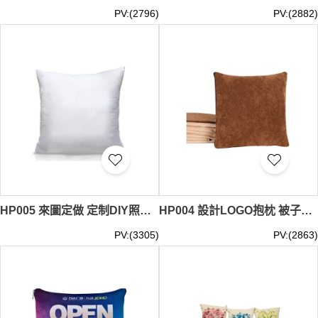
PV:(2796)
PV:(2882)
HP005 來圖定做 定制DIY照片抱枕 可印logo圖片靠墊 創意個性自定義枕頭 抱枕製造商
HP004 設計LOGO抱枕 被子兩用靠墊毯靠枕 折疊汽車多功能抱枕毯 抱枕製衣廠 35x35cm 咕筍
PV:(3305)
PV:(2863)