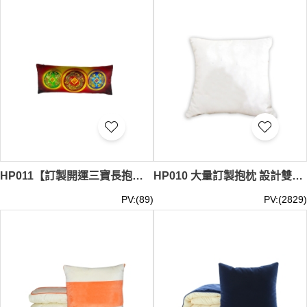
們的
抱枕製作廠商
精心打造，確保能為您帶來最佳的觸感和
視覺享受。此外，我們也提供
訂製抱枕套
服務，讓您可以隨
心更換抱枕風格。立即選購，讓iGift的抱枕為您的家居增添
溫暖！抱枕最少訂購量 -MOQ: 10件起 ； 價格：HKD50 /
起, 視乎數量而定。貨期約需7-14天
尋找完美的裝飾配件？iGift的抱枕絕對是您的理想之選。我
們的抱枕不僅是休息的好夥伴，更是點綴空間的藝術品。從
小巧可愛到大號舒適，iGift的抱枕系列應有盡有。我們注重
細節，如優質填充物的選擇、耐洗耐用的面料，讓您的抱枕
既實用又持久。現在就來iGift探索您的專屬抱枕，為生活增
添一抹柔軟色彩！
HP011【訂製開運三寶長抱枕】｜金龍猛虎雙鯉圖騰｜復古錢幣造型印花｜抱枕專門店
HP010 大量訂製抱枕 設計雙面圖片抱枕 抱枕中心 33*33CM 40*40CM 45*45CM 50*50CM 60*60CM 40*60CM 咕筍
PV:(89)
PV:(2829)