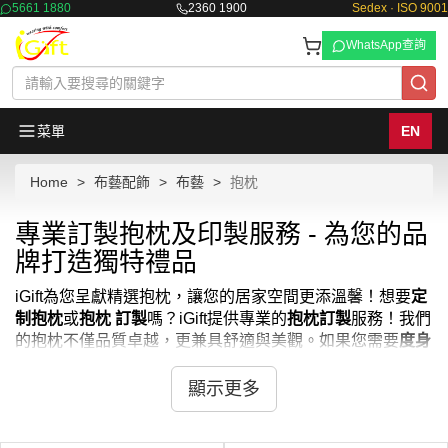
5661 1880
2360 1900
Sedex · ISO 9001
WhatsApp查詢
菜單
EN
Home
布藝配飾
布藝
抱枕
專業訂製抱枕及印製服務 - 為您的品
牌打造獨特禮品
iGift為您呈獻精選抱枕，讓您的居家空間更添溫馨！想要
定
制抱枕
或
抱枕 訂製
嗎？iGift提供專業的
抱枕訂製
服務！我們
的抱枕不僅品質卓越，更兼具舒適與美觀。如果您需要
度身
訂造枕頭
或
訂造枕頭
，iGift也能滿足您的需求。除了常見的
抱枕，我們也提供舒適的
欖枕
和
長抱枕香港
。從簡約素色到
顯示更多
精美印花，這些抱枕都能為您的沙發、床鋪增添獨特魅力。
想要
訂製枕頭
嗎？iGift是您最佳的選擇！每一個抱枕都由我