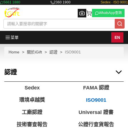
5661 1880
2360 1900
Sedex · ISO 9001
WhatsApp查詢
菜單
EN
Home
關於iGift
認證
ISO9001
Browse
認證
Sedex
FAMA 認證
環境卓越獎
ISO9001
工廠認證
Universal 證書
技術審查報告
公證行查貨報告