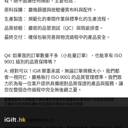
程，絕不遺漏任何細節，主要包括：
原料採購： 嚴格篩選與檢驗優質布料與配件。
生產製造： 規範化的車間作業與標準化的生產流程。
品質檢驗： 嚴密的品管測試（QC）與瑕疵排查。
最終交付： 確保包裝完善與物流過程中的產品安全。
Q4: 如果我的訂單數量不多（小批量訂單），也能享有 ISO
9001 級別的品質保障嗎？
A: 絕對可以！iGift 鄭重承諾，無論訂單規模大小，我們都
會一視同仁，嚴格執行 ISO 9001 的品質管理標準。我們致
力於為每一位客戶提供具備絕對品質保證的產品與服務，讓
您在整個合作過程中完全無後顧之憂。
服務條款
私人政策
客戶
網站導航
博客
布料總匯
設計選擇
客戶包括
常見問題
訂購指引
常用布料
輔料包裝
圖樣印制
設計站
設計選擇
iGift
.hk
軒龍實業有限公司