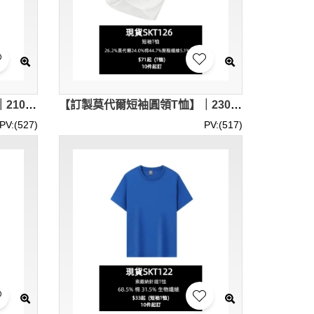
【選購竹纖維圓領T恤上衣】｜210克重面料｜純色外觀｜68.9%棉含量｜羅紋圓領設計｜抗菌功能纖維｜T恤上衣批發 SKT127-SF-19615
【訂製莫代爾短袖圓領T恤】｜230克重磅面料｜素面外觀｜羅紋圓領構造｜短袖平口剪裁｜5A級抑菌功能｜圓領T恤專門店 SKT126-SF-19613
PV:(527)
PV:(517)