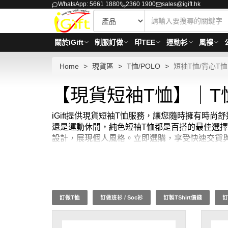
WhatsApp: 5661 1880
2360 1900
sales@igift.hk
關於iGift
制服訂做
印TEE
運動衫
風褸
Home
現貨區
T恤/POLO
短袖T恤/背心T恤
【現貨短袖T恤】｜T
iGift提供現貨短袖T恤服務，讓您隨時擁有
還是運動休閒，純色短袖T恤都是百搭的最佳選擇
設計，展現個人風格。立即選購，享受快速交貨
訂做T恤
訂做班衫 / Soc衫
訂製TShirt價錢
訂