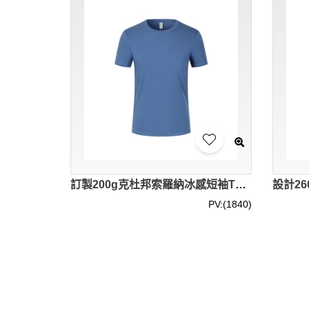
訂製200g克杜邦索羅納冰感短袖T恤 設計領口高密度螺紋領口 63.0%棉 37.0%滌 W03-S3002 SKT101
PV:(1840)