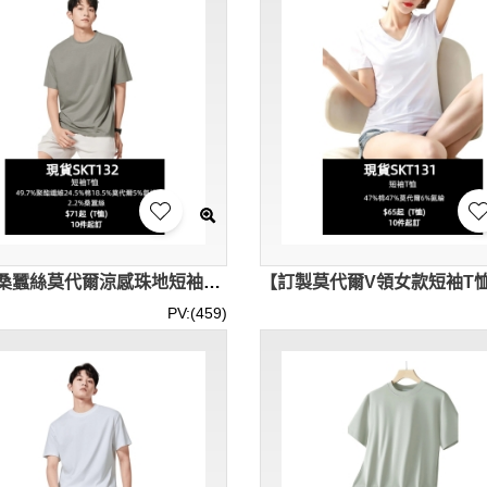
【設計桑蠶絲莫代爾涼感珠地短袖圓領T恤】｜涼感科技面料｜珠地網眼結構｜五種纖維混織｜短袖圓領T恤專門店 SKT132-SF-19635
PV:(459)