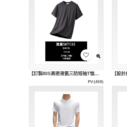
【訂製80S高密液氨三防短袖T恤】｜180克重全棉｜80支高密紗線｜液氨整理工藝｜防水防油塗層｜三防短袖T恤專賣店 SKT133-SF-19647
PV:(459)