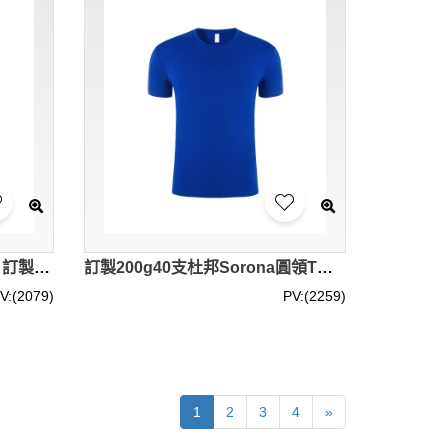
設計230公g三防圓領短袖T恤 訂製三防布料體感黑科技 親膚 柔軟 透氣 防水 防污，防油 100% 棉 XXD6602 SKT099
訂製200g40支杜邦Sorona圓領T恤 設計酷黑科技布料圓領短袖男女T恤 冰涼感 柔軟舒適 棉65%,聚酯纖維35% KT2040 SKT098
V:(2079)
PV:(2259)
1
2
3
4
»