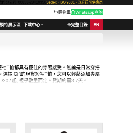
澳門分公司: 00853-28410350
Sedex · ISO 9001 · 政府認可供應商
購物車
Whatsapp查詢
模特展示區
下載中心
完整目錄
EN
色短袖T恤都具有極佳的穿著感受。無論是日常穿搭
擇iGift的現貨短袖T恤，您可以輕鬆添加專屬
D20 / 起, 視乎數量而定。
貨期約需3-7天。