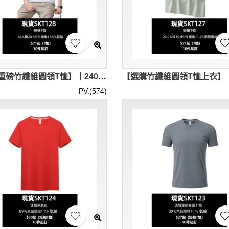
【訂造重磅竹纖維圓領T恤】｜240克高磅數｜純潔淨色｜11.5%氨綸彈性｜加厚圓領羅紋｜高彈力面料｜短袖T恤公司 SKT128-SF-19616
PV:(574)