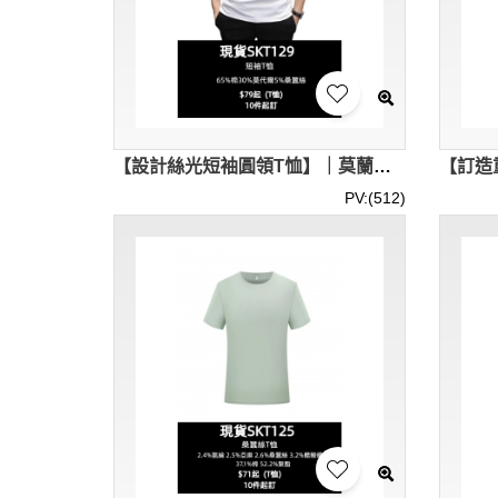
【設計絲光短袖圓領T恤】｜莫蘭迪色｜30%莫代爾｜絲滑親膚觸感｜短袖直筒剪裁｜抗皺垂墜質感｜桑蠶絲T恤衫供應商 SKT129-SF-X19603
PV:(512)