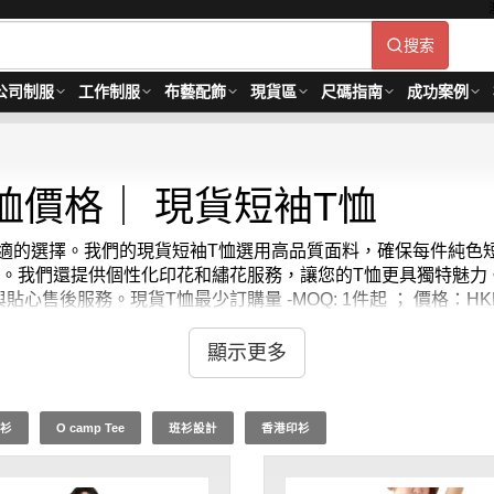
搜索
公司制服
工作制服
布藝配飾
現貨區
尺碼指南
成功案例
恤價格｜ 現貨短袖T恤
時尚舒適的選擇。我們的現貨短袖T恤選用高品質面料，確保每件純
。我們還提供個性化印花和繡花服務，讓您的T恤更具獨特魅力。選
與貼心售後服務。
現貨
T恤
最少訂購量 -MOQ: 1件起 ； 價格：HK
顯示更多
衫
O camp Tee
班衫設計
香港印衫