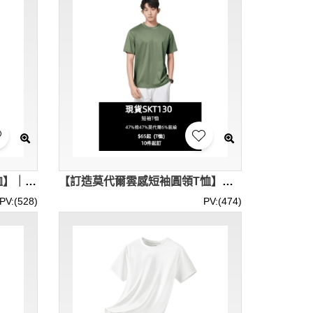
【訂製莫代爾V領女款短袖T恤】｜185克重面料｜顯瘦V型領口｜亮色系｜短袖修身版型｜47%莫代爾棉｜圓領T恤批發 SKT131-SF-DT012
【訂造莫代爾雲感短袖圓領T恤】｜158克雲朵般觸感｜47%莫代爾｜抗菌防蟎功能｜親膚無刺激｜圓領T恤公司 SKT130-SF-593
PV:(528)
PV:(474)