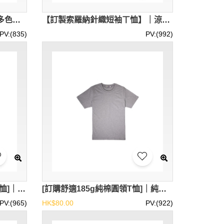
【購買休閒運動圓領T恤】｜多色可選｜圓領短袖設計｜短袖剪裁｜聚酯纖維面料 透氣速乾｜現貨主推款｜運動必備｜圓領T恤專門店 SKT123-BMY181-COOLANTMY
【訂製索羅納針織短袖ㄒ恤】｜涼感索羅納多色可選｜圓領短袖｜68.5%棉，31.5%生物纖維｜現貨主推款｜簡約百搭 ｜ㄒ恤供應商 SKT122-BMY360-COOLANTMY
PV:(835)
PV:(992)
[訂購舒適聚酯速乾網眼短袖T恤]｜透氣網眼 全天乾爽｜經典款式 時尚百搭｜香港現貨 SKT118-HK-SUNHIN-001-30
[訂購舒適185g純棉圓領T恤]｜純棉材質 吸濕排汗｜短袖圓領設計 簡約大方｜香港現貨 SKT116-HK-SUNHIN-001
PV:(965)
HK$80.00
PV:(922)