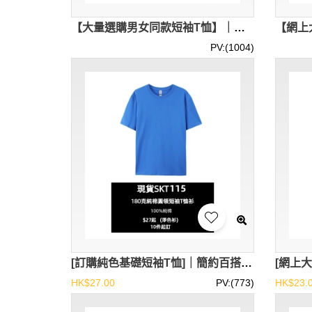
【大量選購男女同款短袖T恤】｜多色可選｜桑蠶絲亞麻混紡｜現貨主推｜舒適圓領短袖｜簡約純色設計｜短袖T恤批發 SKT125-MX-50531
PV:(1004)
[訂購純色基礎短袖T恤]｜簡約百搭低價T恤｜現貨主推熱銷款 79000-1T3-SKT115
HK$27.00
PV:(773)
HK$23.