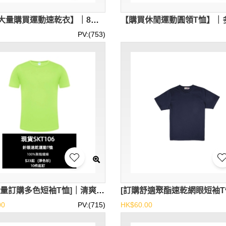
【網上大量購買運動速乾衣】｜8色可選｜圓領短袖T恤設計｜聚酯纖維與氨綸混紡｜輕量透氣｜排汗速乾｜現貨主推款｜速乾衣批發｜速乾T恤批發 SKT124-BMY182-COOLANTMY
PV:(753)
[網上大量訂購多色短袖T恤]｜清爽顯眼平價T恤｜現貨主推爆款 SKT106-COOLANTMY-BMY175
00
PV:(715)
HK$60.00