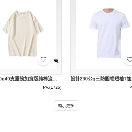
設計260g40支重磅加寬版純棉流行圓領T恤 訂製透氣涼爽布料圓領T恤 H09-0566 100%長絨棉 SKT100
PV:(1725)
P
顯示更多