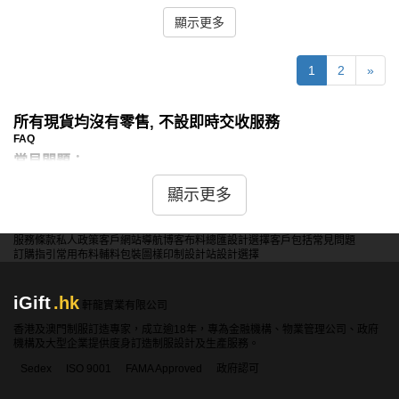
顯示更多
1
2
»
所有現貨均沒有零售, 不設即時交收服務
FAQ
常見問題：
問：現貨潛水衣是否有不同厚度可供選擇？
顯示更多
答：是的，iGift提供的現貨潛水衣有不同厚度可供選擇，包
括3毫米、5毫米和7毫米等，以適應不同水溫環境和潛水需
服務條款
私人政策
客戶
網站導航
博客
布料總匯
設計選擇
客戶包括
常見問題
訂購指引
常用布料
輔料包裝
圖樣印制
設計站
設計選擇
求。
iGift
.hk
軒龍實業有限公司
問：現貨潛水衣是否有防曬功能？
香港及澳門制服訂造專家，成立逾18年，專為金融機構、物業管理公司、政府
答：是的，iGift的部分現貨潛水衣採用了防曬材料，能提供
機構及大型企業提供度身訂造制服設計及生產服務。
有效的UV防護，保護皮膚在水面和水下活動時免受紫外線
Sedex
ISO 9001
FAMA Approved
政府認可
傷害。