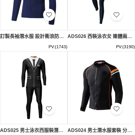
訂製長袖潛水服 設計衝浪防寒潛水服 貼身緊身 摩托艇潛水服中心 SKADS027
ADS026 西裝泳衣女 連體兩件套 修身顯瘦 沙灘度假潛水服
PV:(1743)
PV:(3190)
ADS025 男士泳衣西服裝潛水服 套裝速乾 時尚浮潛 游泳裝備 大碼泳裝
ADS024 男士潛水服套裝 分體速乾加大碼浮潛服 防曬沖浪服 水母衣