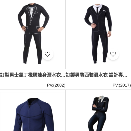
貨
潛水衣
擁有多種尺寸和顏色選擇，適合各種身形的潛水
者。我們是
潛水衣專賣店
，提供
潛水衣女
款、
潛水泳衣
、以
及全套
潛水裝
。無論您需要
潜水服
，還是
3mm潛水衣
，都
能在iGift找到。穿上iGift的現貨
潛水衣
，不僅能提升你的潛
水表現，還能保護你免受海洋中潛在的寒冷和傷害。選擇
iGift，讓你的潛水之旅更加安全與舒適。
潛水衣
最少訂購量
-MOQ: 1件起 ； 價格：HKD300 / 起, 視乎數量而定。貨期
約需3-7天
訂製男士氯丁橡膠連身潛水衣 設計衝浪服西裝防水母加厚保暖游泳衣 西裝潛水服 時尚 曲線裁剪 冬季潛水服 80%潛水面料 20%尼龍 SKADS029
訂製男裝西裝潛水衣 設計專業連身防寒保暖西服 時尚冬泳衣 西裝潛水服 SKADS028
PV:(2002)
PV:(2017)