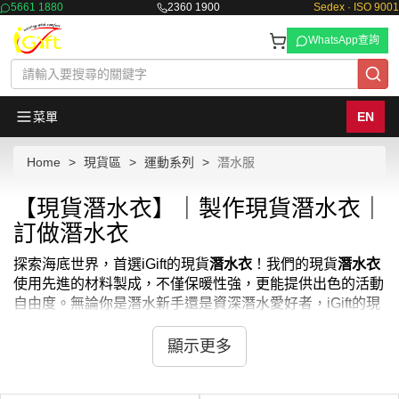
5661 1880
2360 1900
Sedex · ISO 9001
WhatsApp查詢
菜單
EN
Home
現貨區
運動系列
潛水服
【現貨潛水衣】｜製作現貨潛水衣｜
訂做潛水衣
探索海底世界，首選iGift的現貨
潛水衣
！我們的現貨
潛水衣
使用先進的材料製成，不僅保暖性強，更能提供出色的活動
自由度。無論你是潛水新手還是資深潛水愛好者，iGift的現
貨
潛水衣
都能讓你在水下世界中自如遨遊，享受每一次潛水
的完美體驗。我們同時提供
潛水保暖衣
、
浮潛衣
、
潛水衫
等
顯示更多
多種選擇。
iGift的現貨
潛水衣
，專為愛好海洋運動的你設計。我們的現