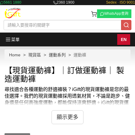
5661 1880
2360 1900
Sedex · ISO 9001
WhatsApp查詢
菜單
EN
Home
現貨區
運動系列
運動褲
【現貨運動褲】｜訂做運動褲｜ 製
造運動褲
尋找適合各種運動的舒適褲裝？iGift的現貨運動褲是您的最
佳選擇。我們的現貨運動褲採用透氣材質，不論是跑步、健
身還是任何高強度運動，都能保持涼爽舒適。iGift的現貨運
動褲設計時尚，功能性與舒適性兼具，是您運動時的理想伴
侶。
顯示更多
不僅如此，iGift的現貨運動褲還特別注重耐用性和實用性。
每一條現貨運動褲都裝配有便捷的口袋和調節繩，方便您在