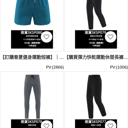
【訂購春夏健身運動短褲】｜92%聚酯纖維8%氨綸｜腰部抽繩調節｜後袋拉鍊閉合｜現貨主推｜三分短褲供應商 SKSP080-MBTY-265#
【購買彈力快乾運動休閒長褲】｜90%錦綸10%氨綸｜可調節尼龍腰帶｜純色簡約褲身｜現貨主推｜休閒長褲公司 SKSP079-PMTY-5807#
PV:(2866)
PV:(1006)