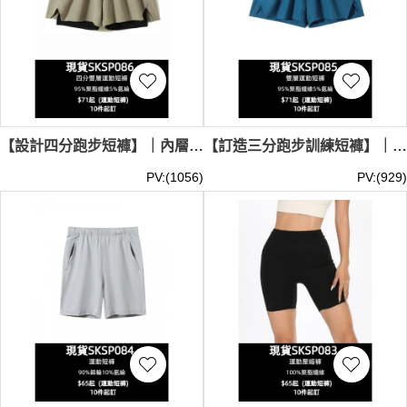
【設計四分跑步短褲】｜內層緊身褲設計｜右側手機隱秘貼袋｜後腰多功能收納卡袋｜現貨主推｜四分跑步短褲供應商 SKSP086-MBTY-H51147
【訂造三分跑步訓練短褲】｜假兩件式設計｜內置彈力襯褲｜褲腳小開衩｜現貨主推｜多色款式｜雙層短褲公司 SKSP085-MBTY-H51145
PV:(1056)
PV:(929)