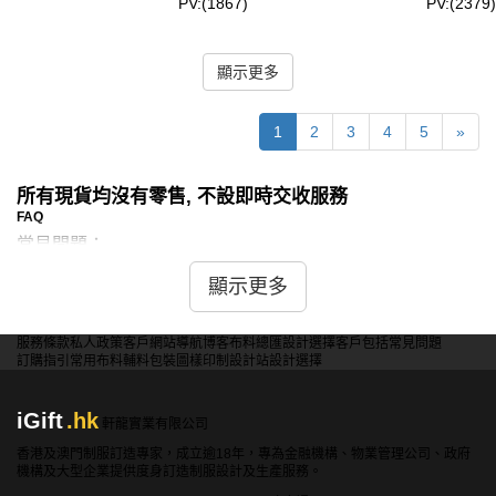
PV:(1867)
PV:(2379)
顯示更多
1
2
3
4
5
»
所有現貨均沒有零售, 不設即時交收服務
FAQ
常見問題：
問：現貨運動褲是否具有壓縮功能？
顯示更多
答：是的，iGift提供的部分現貨運動褲具有壓縮功能，能夠
提供適當的壓力，促進血液循環，減少肌肉疲勞和運動後的
服務條款
私人政策
客戶
網站導航
博客
布料總匯
設計選擇
客戶包括
常見問題
訂購指引
常用布料
輔料包裝
圖樣印制
設計站
設計選擇
酸痛。
iGift
.hk
軒龍實業有限公司
問：現貨運動褲是否有透氣設計？
香港及澳門制服訂造專家，成立逾18年，專為金融機構、物業管理公司、政府
答：是的，iGift的現貨運動褲採用了透氣面料和設計，具有
機構及大型企業提供度身訂造制服設計及生產服務。
良好的透氣性和排汗功能，確保運動過程中保持穿著者的乾