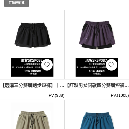
運動時攜帶小物品。選擇iGift的現貨運動褲，無論是在健身
訂做運動褲
房、室外跑步或是日常休閒，都能提供絕佳的支持和舒適。
立即選購，讓iGift的現貨運動褲助您活力滿滿，迎接每一次
運動挑戰！現貨運動褲最少訂購量 -MOQ: 1件起 ； 價格：
HKD60 / 起, 視乎數量而定。
貨期約需3-7天
【選購三分雙層跑步短褲】｜外層沖孔設計｜內襯彈力緊身褲｜內襯設有口袋｜兩側開叉設計｜現貨主推｜短褲批發 SKSP088-MBTY-H51191
【訂製男女同款四分雙層短褲】｜圓角切片結構｜內襯彈力緊身褲｜內襯側口袋+後口袋｜現貨主推｜四分雙層短褲專門店 SKSP087-MBTY-H51149
PV:(988)
PV:(1005)