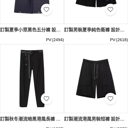
訂製夏季小眾黑色五分褲 設計解構立體機械金屬扣西褲 男短褲直筒 寬鬆痞帥五分褲潮 SKSP072
訂製男裝夏季純色衛褲 設計寬鬆闊腿褲休閒百搭 五分褲街頭風 復古小眾短褲 棉65% 醋酯纖維(醋纖)35% SKSP071
PV:(2494)
PV:(2618)
訂製秋冬潮流暗黑港風長褲 設計男裝腰帶配飾裝飾休閒長褲 百搭純色西褲男九分褲 潮流男裝休閒褲 SKSP070
訂製潮流港風男裝短褲 設計暗黑個性菱格紋抽繩短褲 撞色休閒彈力運動短褲男 SKSP069