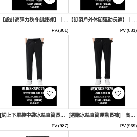
【設計高彈力秋冬訓練褲】｜提供黑橄欖灰三色｜後側拉鍊口袋｜彈性抽繩褲腰｜現貨主推｜運動長褲專門店 SKSP078-MBTY-L42134
【訂製戶外休閒運動長褲】｜錦綸氨綸混紡｜膝蓋立體剪裁｜純色簡約設計｜現貨主推｜鈕扣拉鍊門襟｜運動工裝褲批發 SKSP077-PMTY-5805#
PV:(801)
PV:(881)
[網上下單袋中袋冰絲直筒長褲]｜內藏口袋 寬鬆褲腳設計｜現貨主推｜運動冰絲直筒褲 CF51685-1T3-SKSP076
[選購冰絲直筒運動長褲]｜高彈褲頭 簡約褲腳設計｜現貨主推｜運動褲專門店 CF51017-1T3-SKSP075
PV:(987)
PV:(969)