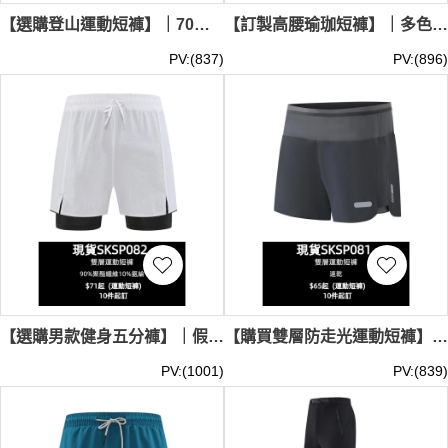
【選購登山運動短褲】｜70支精梳登山布｜純色設計｜雙側拉鏈口袋｜現貨主推｜腰部彈力筋｜運動短褲批發 SKSP084-LT-HW202#
【訂製高腰瑜珈短褲】｜多色壓縮褲｜寬版腰頭設計｜現貨主推｜貼身包覆剪裁｜男女同款｜瑜伽壓縮褲供應商 SKSP083-LT-K2452
PV:(837)
PV:(896)
【選購男款健身五分褲】｜假兩件式設計｜鬆緊抽繩褲腰｜內層緊身打底｜現貨主推｜外層網格面料｜五分短褲專門店 SKSP082-MBTY-267#
【購買雙層防走光運動短褲】｜速乾面料｜加寬彈力腰頭｜內層緊身襯褲｜現貨主推｜褲腳反光標｜雙層短褲批發 SKSP081-LT-K2455#
PV:(1001)
PV:(839)