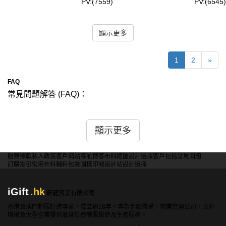
PV:(7559)
PV:(6545)
顯示更多
1
2
»
FAQ
常見問題解答 (FAQ)：
問：iGift訂製班Tee是否支持不同顏色和圖案的設計？
答：是的，我們支持多種顏色和圖案的設計。您可以選擇單
顯示更多
色或多色印刷，我們的設計團隊會根據您的需求提供最佳的
色彩搭配方案，確保班Tee設計既有視覺吸引力又符合班級
服務條款
私人政策
客戶
網站導航
博客
布料總匯
設計選擇
客戶包括
常見問題
特色。
訂購指引
常用布料
輔料包裝
圖樣印制
設計站
設計選擇
問：iGift訂製班Tee是否可以提供不同的尺碼選擇？
iGift
.hk
答：是的，我們提供多種尺碼選擇，從XS到XXL等各種標
軒龍實業有限公司
準尺碼，並可根據需求提供定制尺碼。這樣可以確保每位學
香港及澳門制服訂造專家，成立逾18年，專為金融機構、物業管理公司、政府
機構及大型企業提供度身訂造制服設計及生產服務。
生都能找到合適的尺碼，提供最佳的舒適度和穿著體驗。