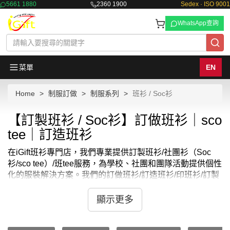
5661 1880
2360 1900
Sedex · ISO 9001
WhatsApp查詢
菜單
EN
Home
制服訂做
制服系列
班衫 / Soc衫
【訂製班衫 / Soc衫】訂做班衫｜sco
tee｜訂造班衫
在iGift班衫專門店，我們專業提供訂製班衫/社團衫（Soc
衫/sco tee）/班tee服務，為學校、社團和團隊活動提供個性
化的服裝解決方案。我們的訂做班衫/訂造班衫/印班衫/訂製
班衫/Soc衫採用優質面料製作，保證穿著舒適且耐洗耐穿，
非常適合學生和社團成員日常穿著。
顯示更多
我們理解每個團隊都希望在訂製班衫/Soc衫/o camp tee上展
現獨特的團隊精神和風格，因此提供多種款式、顏色和印刷