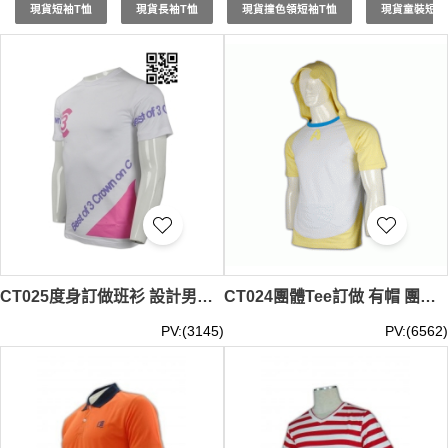
現貨短袖T恤
現貨長袖T恤
現貨撞色領短袖T恤
現貨童裝短袖
選項，確保每件衫服都能符合客戶的需求和預期。客戶可以
選擇添加團隊標誌、口號或特殊圖案，使訂製班衫/Soc衫更
具代表性和紀念價值。
選擇iGift制服公司的訂製班衫/Soc衫，我們將提供專業的設
計建議和高品質的製衣服務，確保您的訂製需求得到滿足。
聯繫我們，開始訂製屬於您的班衫/Soc衫，讓每一次團隊活
動都更加特別和難忘。
班衫/Soc衫
最少訂購量 -MOQ: 5件起
； 價格：HKD20 / 起, 視乎數量而定。貨期約需7-14天。
CT025度身訂做班衫 設計男裝LOGO班衫 自製T恤款式 班衫生產商
CT024團體Tee訂做 有帽 團體Tee印製 團體Tee設計
PV:(3145)
PV:(6562)