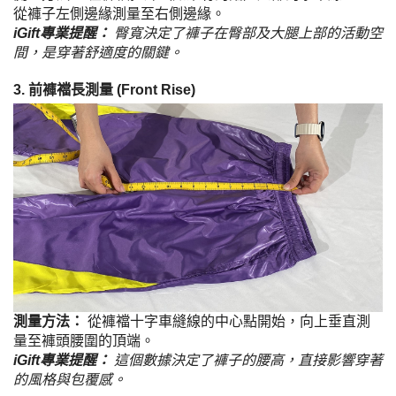
從褲子左側邊緣測量至右側邊緣。
iGift專業提醒：
臀寬決定了褲子在臀部及大腿上部的活動空
間，是穿著舒適度的關鍵。
3. 前褲襠長測量 (Front Rise)
測量方法：
從褲襠十字車縫線的中心點開始，向上垂直測
量至褲頭腰圍的頂端。
iGift專業提醒：
這個數據決定了褲子的腰高，直接影響穿著
的風格與包覆感。