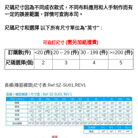
尺碼尺寸因為不同成衣款式，不同布料應用和人手制作而有
一定的誤差範圍，詳情可查詢本司。
尺碼尺寸和選擇
以下所有尺寸單位為
"
英寸
"
:
(
需另加紙樣費
)
可自訂尺寸
訂購數
(
件
)
<20
(
件
)
20 – 29
(
件
)
30 - 199
(
件
)
>=200
(
件
)
尺碼選擇
(
個
)
2
3
4
5
長褲(橡筋褲頭)尺寸表:Ref:SZ-SU01,REV1