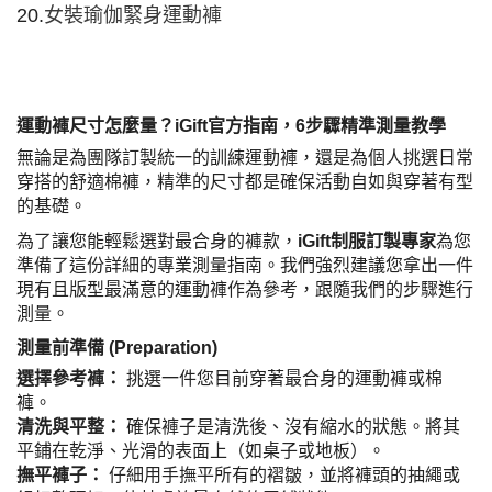
20.
女裝瑜伽緊身運動褲
運動褲尺寸怎麼量？iGift官方指南，6步驟精準測量教學
無論是為團隊訂製統一的訓練運動褲，還是為個人挑選日常
穿搭的舒適棉褲，精準的尺寸都是確保活動自如與穿著有型
的基礎。
為了讓您能輕鬆選對最合身的褲款，
iGift制服訂製專家
為您
準備了這份詳細的專業測量指南。我們強烈建議您拿出一件
現有且版型最滿意的運動褲作為參考，跟隨我們的步驟進行
測量。
測量前準備 (Preparation)
選擇參考褲：
挑選一件您目前穿著最合身的運動褲或棉
褲。
清洗與平整：
確保褲子是清洗後、沒有縮水的狀態。將其
平鋪在乾淨、光滑的表面上（如桌子或地板）。
撫平褲子：
仔細用手撫平所有的褶皺，並將褲頭的抽繩或