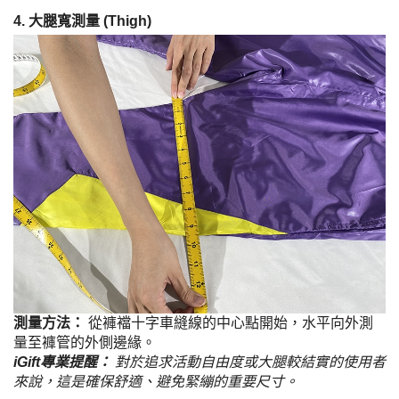
4. 大腿寬測量 (Thigh)
測量方法：
從褲襠十字車縫線的中心點開始，水平向外測
量至褲管的外側邊緣。
iGift專業提醒：
對於追求活動自由度或大腿較結實的使用者
來說，這是確保舒適、避免緊繃的重要尺寸。