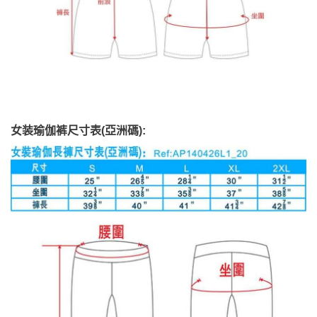
女装瑜伽裤尺寸表(亞洲碼):