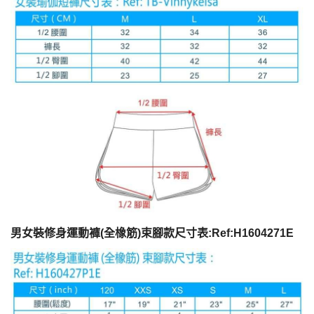
男女裝修身運動褲(全橡筋)束腳款尺寸表:Ref:H1604271E