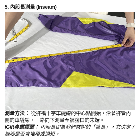
5. 內股長測量 (Inseam)
測量方法：
從褲襠十字車縫線的中心點開始，沿著褲管內
側的車縫線，一路向下測量至褲腳口的末端。
iGift專業提醒：
內股長即為我們常說的「褲長」，它決定了
褲腳是否會堆積或過短。