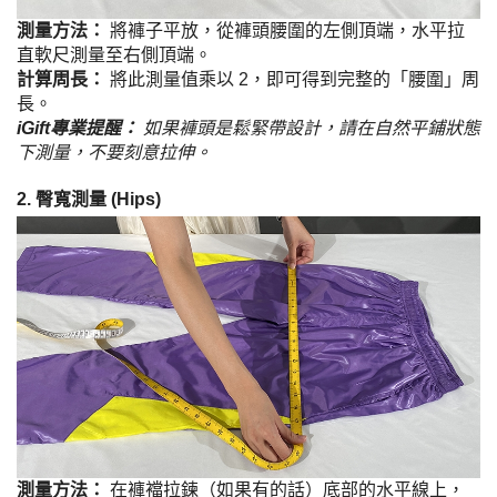
測量方法：
將褲子平放，從褲頭腰圍的左側頂端，水平拉
直軟尺測量至右側頂端。
計算周長：
將此測量值乘以 2，即可得到完整的「腰圍」周
長。
iGift專業提醒：
如果褲頭是鬆緊帶設計，請在自然平鋪狀態
下測量，不要刻意拉伸。
2. 臀寬測量 (Hips)
測量方法：
在褲襠拉鍊（如果有的話）底部的水平線上，